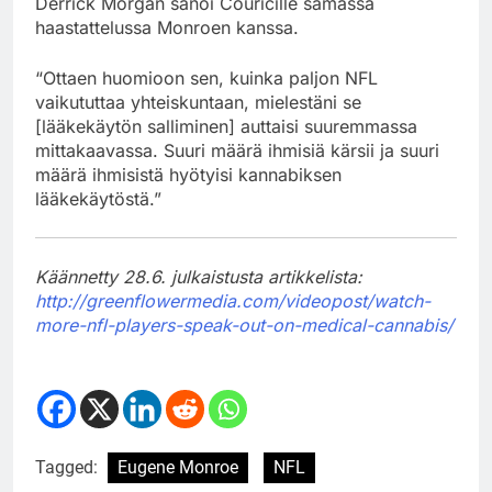
Derrick Morgan sanoi Couricille samassa
haastattelussa Monroen kanssa.
“Ottaen huomioon sen, kuinka paljon NFL
vaikututtaa yhteiskuntaan, mielestäni se
[lääkekäytön salliminen] auttaisi suuremmassa
mittakaavassa. Suuri määrä ihmisiä kärsii ja suuri
määrä ihmisistä hyötyisi kannabiksen
lääkekäytöstä.”
Käännetty 28.6. julkaistusta artikkelista:
http://greenflowermedia.com/videopost/watch-
more-nfl-players-speak-out-on-medical-cannabis/
Tagged:
Eugene Monroe
NFL