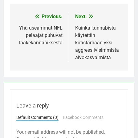
Previous:
Next:
Post
navigation
Yhä useammat NFL
Kuinka kannabista
pelaajat puhuvat
käytettiin
lääkekannabiksesta
kutistamaan yksi
aggressiivisimmista
aivokasvaimista
Leave a reply
Default Comments (0)
Facebook Comments
Your email address will not be published.