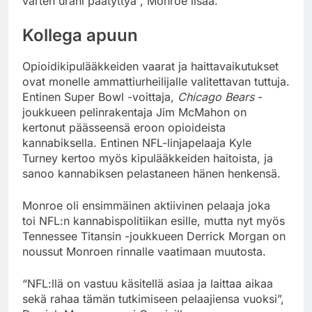
varten urani päätyttyä”, Monroe lisää.
Kollega apuun
Opioidikipulääkkeiden vaarat ja haittavaikutukset
ovat monelle ammattiurheilijalle valitettavan tuttuja.
Entinen Super Bowl -voittaja,
Chicago Bears
-
joukkueen pelinrakentaja Jim McMahon on
kertonut päässeensä eroon opioideista
kannabiksella. Entinen NFL-linjapelaaja Kyle
Turney kertoo myös kipulääkkeiden haitoista, ja
sanoo kannabiksen pelastaneen hänen henkensä.
Monroe oli ensimmäinen aktiivinen pelaaja joka
toi NFL:n kannabispolitiikan esille, mutta nyt myös
Tennessee Titansin -joukkueen Derrick Morgan on
noussut Monroen rinnalle vaatimaan muutosta.
“NFL:llä on vastuu käsitellä asiaa ja laittaa aikaa
sekä rahaa tämän tutkimiseen pelaajiensa vuoksi”,