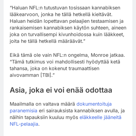
“Haluan NFL:n tutustuvan tosissaan kannabiksen
lääkearvoon, jonka he tällä hetkellä kieltävät.
Haluan heidän lopettavan pelaajien testaamisen ja
rankaisemisen kannabiksen käytön suhteen, aineen
joka on turvallisempi kivunhoidossa kuin lääkkeet,
joita he tällä hetkellä määräävät.”
Eikä tämä ole vain NFL:n ongelma, Monroe jatkaa.
“Tämä tutkimus voi mahdollisesti hyödyttää ketä
tahansa, joka on kokenut traumaattisen
aivovamman [TBI].”
Asia, joka ei voi enää odottaa
Maailmalla on valtava määrä
dokumentoituja
paranemisia
eri sairauksista kannabiksen avulla, ja
näihin tapauksiin kuuluu myös
eläkkeelle jääneitä
NFL-pelaajia
.