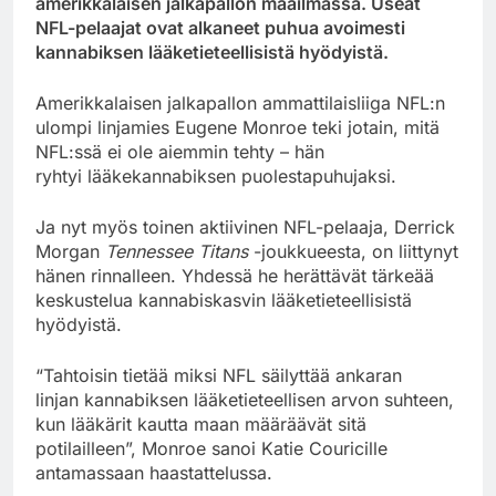
amerikkalaisen jalkapallon maailmassa. Useat
NFL-pelaajat ovat alkaneet puhua avoimesti
kannabiksen lääketieteellisistä hyödyistä.
Amerikkalaisen jalkapallon ammattilaisliiga NFL:n
ulompi linjamies Eugene Monroe teki jotain, mitä
NFL:ssä ei ole aiemmin tehty – hän
ryhtyi lääkekannabiksen puolestapuhujaksi.
Ja nyt myös toinen aktiivinen NFL-pelaaja, Derrick
Morgan
Tennessee Titans
-joukkueesta, on liittynyt
hänen rinnalleen. Yhdessä he herättävät tärkeää
keskustelua kannabiskasvin lääketieteellisistä
hyödyistä.
“Tahtoisin tietää miksi NFL säilyttää ankaran
linjan kannabiksen lääketieteellisen arvon suhteen,
kun lääkärit kautta maan määräävät sitä
potilailleen”, Monroe sanoi Katie Couricille
antamassaan haastattelussa.