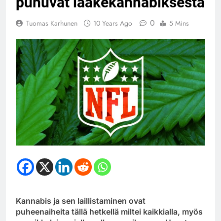
puhuvat lääkekannabiksesta
0
Tuomas Karhunen
10 Years Ago
5 Mins
Kannabis ja sen laillistaminen ovat
puheenaiheita tällä hetkellä miltei kaikkialla, myös