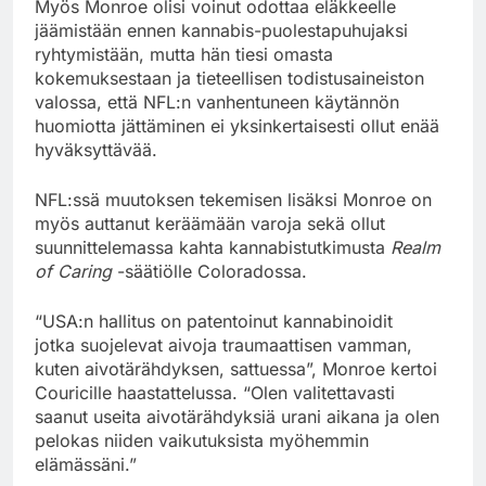
Myös Monroe olisi voinut odottaa eläkkeelle
jäämistään ennen kannabis-puolestapuhujaksi
ryhtymistään, mutta hän tiesi omasta
kokemuksestaan ja tieteellisen todistusaineiston
valossa, että NFL:n vanhentuneen käytännön
huomiotta jättäminen ei yksinkertaisesti ollut enää
hyväksyttävää.
NFL:ssä muutoksen tekemisen lisäksi Monroe on
myös auttanut keräämään varoja sekä ollut
suunnittelemassa kahta kannabistutkimusta
Realm
of Caring
-säätiölle Coloradossa.
“USA:n hallitus on patentoinut kannabinoidit
jotka suojelevat aivoja traumaattisen vamman,
kuten aivotärähdyksen, sattuessa”, Monroe kertoi
Couricille haastattelussa. “Olen valitettavasti
saanut useita aivotärähdyksiä urani aikana ja olen
pelokas niiden vaikutuksista myöhemmin
elämässäni.”