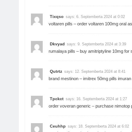
Tixqso
says:
6. Septemberta 2024 at 0:02
voltaren pills –
order voltaren 100mg
oral as
Dkvyad
says:
9. Septemberta 2024 at 3:39
rumalaya pills –
buy amitriptyline 10mg for 
Qutrtz
says:
12. Septemberta 2024 at 8:41
brand mestinon –
imitrex 50mg pills
imuran 
Tpckct
says:
16. Septemberta 2024 at 1:27
order voveran generic –
purchase nimotop p
Ceuhhp
says:
18. Septemberta 2024 at 6:02