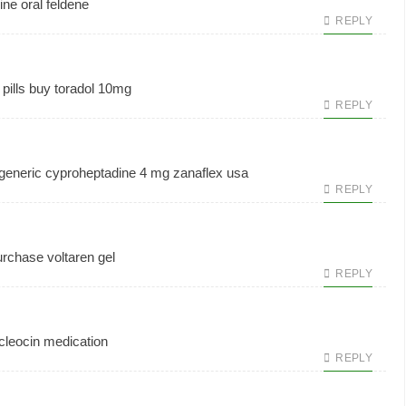
ine
oral feldene
REPLY
pills
buy toradol 10mg
REPLY
 generic cyproheptadine 4 mg
zanaflex usa
REPLY
rchase voltaren gel
REPLY
cleocin medication
REPLY