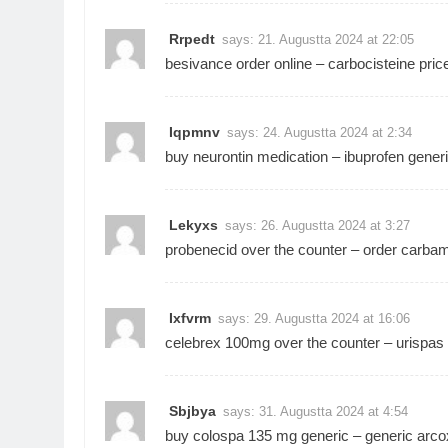
Rrpedt
says:
21. Augustta 2024 at 22:05
besivance order online –
carbocisteine pric
Iqpmnv
says:
24. Augustta 2024 at 2:34
buy neurontin medication –
ibuprofen gener
Lekyxs
says:
26. Augustta 2024 at 3:27
probenecid over the counter –
order carbam
Ixfvrm
says:
29. Augustta 2024 at 16:06
celebrex 100mg over the counter –
urispas 
Sbjbya
says:
31. Augustta 2024 at 4:54
buy colospa 135 mg generic –
generic arc