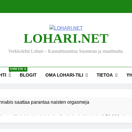
LOHARI.NET
Verkkolehti Lohari – Kannabisuutisia Suomesta ja maailmalta.
HMM EIN A
HTI
BLOGIT
OMA LOHARI-TILI
TIETOA
Y
nnabis saattaa parantaa naisten orgasmeja
ksen viihdekäytön dekriminalisoimiseksi keräsi yli 50 000 nime
akiehdotus sallisi kannabiksen kotikasvatuksen