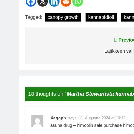
Tagged:
canopy growth
kannabidioli
kann
Post
Previo
navigation
Lajikkeen vali
18 thoughts on “
Martha Stewartista kannab
Xagcph
says:
11. Augustta 2024 at 10:12
lasuna drug –
himcolin sale
purchase himcol