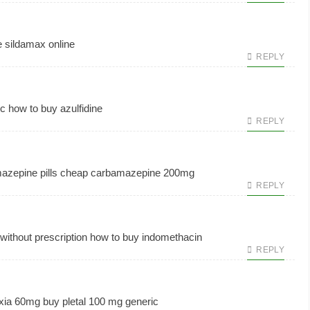
e
sildamax online
REPLY
ic
how to buy azulfidine
REPLY
azepine pills
cheap carbamazepine 200mg
REPLY
without prescription
how to buy indomethacin
REPLY
oxia 60mg
buy pletal 100 mg generic