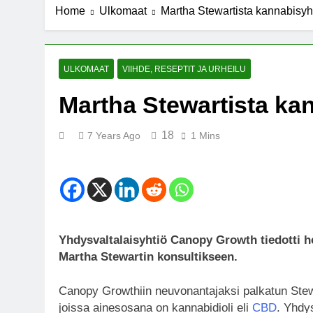
Home
Ulkomaat
Martha Stewartista kannabisyht
7 Years Ago
Michael J. Fo
7 Years Ago
Kannabista de
ULKOMAAT
VIIHDE, RESEPTIT JA URHEILU
7 Years Ago
Martha Stewartista kan
Meksiko ääne
7 Years Ago
18
7 Years Ago
1 Mins
Yhdysvaltalaisyhtiö Canopy Growth tiedotti h
Martha Stewartin konsultikseen.
Canopy Growthiin neuvonantajaksi palkatun Stewart
joissa ainesosana on kannabidioli eli
CBD
. Yhdys