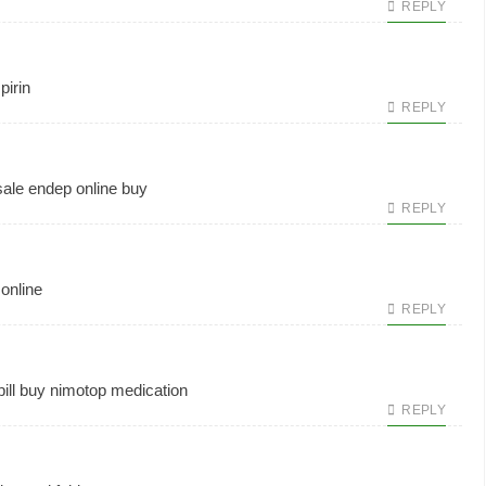
REPLY
pirin
REPLY
sale
endep online buy
REPLY
online
REPLY
ill
buy nimotop medication
REPLY