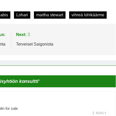
abis
Lohari
martha stewart
vihreä lohikäärme
us:
Next:
nta
Terveiset Saigonista
isyhtiön konsultti
”
in for sale
REPLY