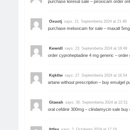
purchase lioresal sale –
piroxicam order onl
Oxuctj
says:
21. Septemberta 2024 at 21:48
purchase meloxicam for sale –
maxalt 5mg 
Kewrdl
says:
23. Septemberta 2024 at 18:49
order cyproheptadine 4 mg generic –
order
Kqktlw
says:
27. Septemberta 2024 at 16:54
artane without prescription –
buy emulgel
pu
Gtaeah
says:
30. Septemberta 2024 at 22:51
oral cefdinir 300mg –
clindamycin sale
buy 
Ittfex
says:
2. Octoberta 2024 at 17:19