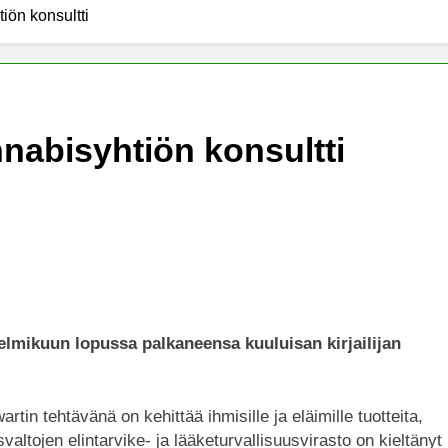
iön konsultti
x -säätiö lääkekannabistutkimusten kannalla
mentiapotilaille – Uusi tutkimus Australiassa
nabisyhtiön konsultti
stää kannabiksen viihdekäytön laillistamisesta
elmikuun lopussa palkaneensa kuuluisan kirjailijan
in tehtävänä on kehittää ihmisille ja eläimille tuotteita,
valtojen elintarvike- ja lääketurvallisuusvirasto on kieltänyt