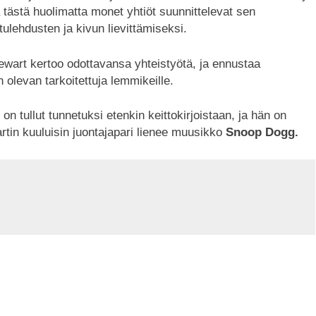
a tästä huolimatta monet yhtiöt suunnittelevat sen
tulehdusten ja kivun lievittämiseksi.
art kertoo odottavansa yhteistyötä, ja ennustaa
 olevan tarkoitettuja lemmikeille.
on tullut tunnetuksi etenkin keittokirjoistaan, ja hän on
artin kuuluisin juontajapari lienee muusikko
Snoop Dogg.