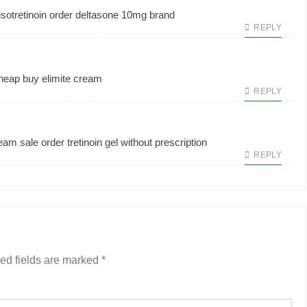
isotretinoin order
deltasone 10mg brand
REPLY
heap
buy elimite cream
REPLY
ream sale
order tretinoin gel without prescription
REPLY
ed fields are marked
*