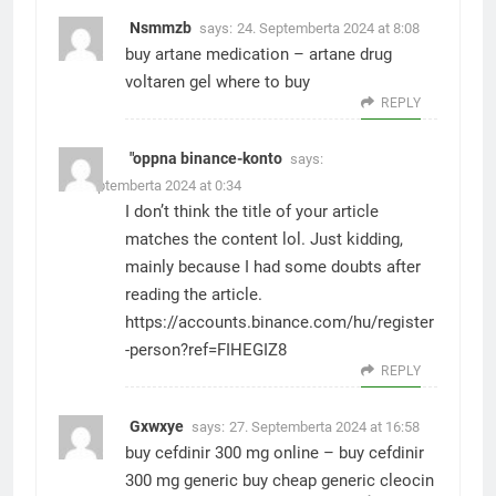
Nsmmzb
says:
24. Septemberta 2024 at 8:08
buy artane medication –
artane drug
voltaren gel where to buy
REPLY
"oppna binance-konto
says:
27. Septemberta 2024 at 0:34
I don’t think the title of your article
matches the content lol. Just kidding,
mainly because I had some doubts after
reading the article.
https://accounts.binance.com/hu/register
-person?ref=FIHEGIZ8
REPLY
Gxwxye
says:
27. Septemberta 2024 at 16:58
buy cefdinir 300 mg online –
buy cefdinir
300 mg generic
buy cheap generic cleocin