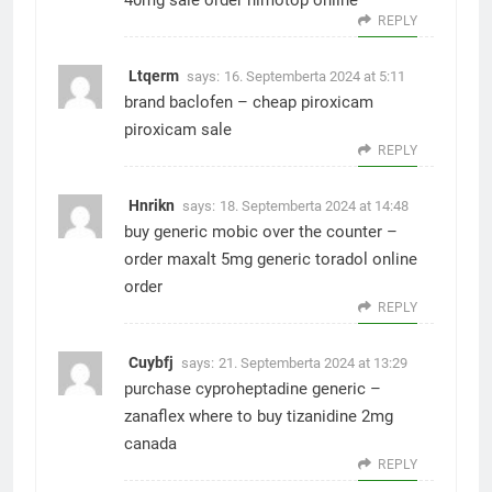
40mg sale
order nimotop online
REPLY
Ltqerm
says:
16. Septemberta 2024 at 5:11
brand baclofen –
cheap piroxicam
piroxicam sale
REPLY
Hnrikn
says:
18. Septemberta 2024 at 14:48
buy generic mobic over the counter –
order maxalt 5mg generic
toradol online
order
REPLY
Cuybfj
says:
21. Septemberta 2024 at 13:29
purchase cyproheptadine generic –
zanaflex where to buy
tizanidine 2mg
canada
REPLY