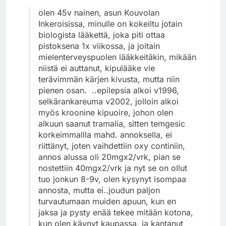
olen 45v nainen, asun Kouvolan
Inkeroisissa, minulle on kokeiltu jotain
biologista lääkettä, joka piti ottaa
pistoksena 1x viikossa, ja joitain
mielenterveyspuolen lääkkeitäkin, mikään
niistä ei auttanut, kipulääke vie
terävimmän kärjen kivusta, mutta niin
pienen osan. ..epilepsia alkoi v1996,
selkärankareuma v2002, jolloin alkoi
myös kroonine kipuoire, johon olen
alkuun saanut tramalia, sitten temgesic
korkeimmallla mahd. annoksella, ei
riittänyt, joten vaihdettiin oxy continiin,
annos alussa oli 20mgx2/vrk, pian se
nostettiin 40mgx2/vrk ja nyt se on ollut
tuo jonkun 8-9v, olen kysynyt isompaa
annosta, mutta ei..joudun paljon
turvautumaan muiden apuun, kun en
jaksa ja pysty enää tekee mitään kotona,
kun olen käynyt kaupassa, ja kantanut