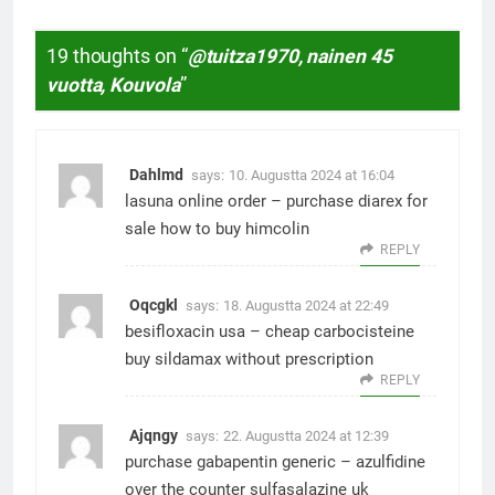
19 thoughts on “
@tuitza1970, nainen 45
vuotta, Kouvola
”
Dahlmd
says:
10. Augustta 2024 at 16:04
lasuna online order –
purchase diarex for
sale
how to buy himcolin
REPLY
Oqcgkl
says:
18. Augustta 2024 at 22:49
besifloxacin usa –
cheap carbocisteine
buy sildamax without prescription
REPLY
Ajqngy
says:
22. Augustta 2024 at 12:39
purchase gabapentin generic –
azulfidine
over the counter
sulfasalazine uk