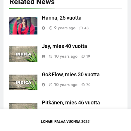
Related News
Hanna, 25 vuotta
9 years ago
43
Jay, mies 40 vuotta
10 years ago
19
Go&Flow, mies 30 vuotta
10 years ago
70
Pitkänen, mies 46 vuotta
10 years ago
19
LOHARI PALAA VUONNA 2025!