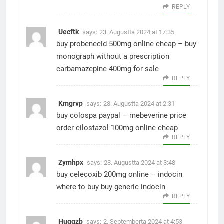
REPLY
Uecftk
says:
23. Augustta 2024 at 17:35
buy probenecid 500mg online cheap –
buy
monograph without a prescription
carbamazepine 400mg for sale
REPLY
Kmgrvp
says:
28. Augustta 2024 at 2:31
buy colospa paypal –
mebeverine price
order cilostazol 100mg online cheap
REPLY
Zymhpx
says:
28. Augustta 2024 at 3:48
buy celecoxib 200mg online –
indocin
where to buy
buy generic indocin
REPLY
Huggzb
says:
2. Septemberta 2024 at 4:53