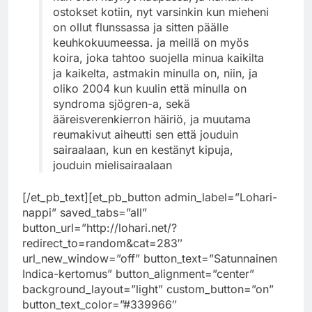
ostokset kotiin, nyt varsinkin kun mieheni
on ollut flunssassa ja sitten päälle
keuhkokuumeessa. ja meillä on myös
koira, joka tahtoo suojella minua kaikilta
ja kaikelta, astmakin minulla on, niin, ja
oliko 2004 kun kuulin että minulla on
syndroma sjögren-a, sekä
ääreisverenkierron häiriö, ja muutama
reumakivut aiheutti sen että jouduin
sairaalaan, kun en kestänyt kipuja,
jouduin mielisairaalaan
[/et_pb_text][et_pb_button admin_label=”Lohari-
nappi” saved_tabs=”all”
button_url=”http://lohari.net/?
redirect_to=random&cat=283″
url_new_window=”off” button_text=”Satunnainen
Indica-kertomus” button_alignment=”center”
background_layout=”light” custom_button=”on”
button_text_color=”#339966″