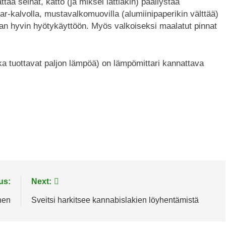
taa seinät, katto (ja miksei lattiakin) päällystää
ar-kalvolla, mustavalkomuovilla (alumiinipaperikin välttää)
man hyvin hyötykäyttöön. Myös valkoiseksi maalatut pinnat
ka tuottavat paljon lämpöä) on lämpömittari kannattava
us:
Next:
nen
Sveitsi harkitsee kannabislakien löyhentämistä