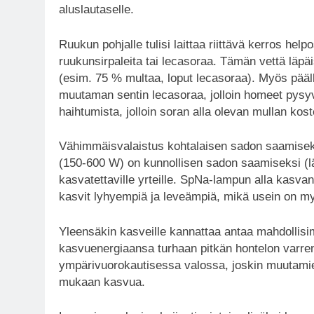
aluslautaselle.
Ruukun pohjalle tulisi laittaa riittävä kerros help
ruukunsirpaleita tai lecasoraa. Tämän vettä läpä
(esim. 75 % multaa, loput lecasoraa). Myös pääll
muutaman sentin lecasoraa, jolloin homeet pysyv
haihtumista, jolloin soran alla olevan mullan k
Vähimmäisvalaistus kohtalaisen sadon saamiseksi
(150-600 W) on kunnollisen sadon saamiseksi (l
kasvatettaville yrteille. SpNa-lampun alla kasvan
kasvit lyhyempiä ja leveämpiä, mikä usein on my
Yleensäkin kasveille kannattaa antaa mahdollisimm
kasvuenergiaansa turhaan pitkän hontelon varren
ympärivuorokautisessa valossa, joskin muutami
mukaan kasvua.