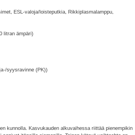
simet, ESL-valoja/loisteputkia, Rikkiplasmalamppu,
 litran ämpäri)
ja-/syysravinne (PK))
seen kunnolla. Kasvukauden alkuvaihessa riittää pienempikin