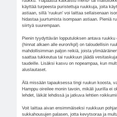
ruukku. Yläpäästä katkaistu mehu- tai maitotölkki
käyttää turpeesta puristettuja ruukkuja, joita kä
astiaan, sillä ‘ruukun’ voi laittaa sellaisenaan 
hidastaa juurtumista isompaan astiaan. Pieniä ruu
siirtyä suurempaan.
Pienin tyydyttävän lopputuloksen antava ruukku
(hinnat alkaen alle euron/kpl) on taloudellisin ruu
mahdollisimman paljon reikiä, joista ylimääräinen
saattaa tukkeutua tai ruukkuun jäädä vesitaskuja, 
taudeille. Lisäksi kasvu on nopeampaa, kun multa
aluslautaset.
Älä missään tapauksessa tingi ruukun koosta, va
Hamppu oireilee monin tavoin, mikäli juurilla ei 
lehdet, läikät lehdissä ja jatkuva lehtien roikku
Voit laittaa aivan ensimmäiseksi ruukkuun pohjan
sukkahousujen palasen, jotta kevytsoraa ja multa