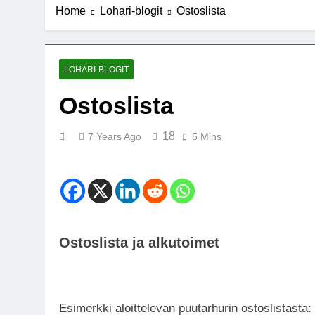
Home
Lohari-blogit
Ostoslista
7 Years Ago
Michael J. Fo
7 Years Ago
Kannabista de
LOHARI-BLOGIT
7 Years Ago
Ostoslista
Meksiko ääne
7 Years Ago
18
7 Years Ago
5 Mins
Ostoslista ja alkutoimet
Esimerkki aloittelevan puutarhurin ostoslistasta: