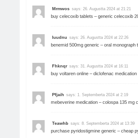
Mrmwos
says:
26. Augustta 2024 at 21:21
buy celecoxib tablets –
generic celecoxib 
Iuudnu
says:
26. Augustta 2024 at 22:26
benemid 500mg generic –
oral monograph
t
Fhknqr
says:
31. Augustta 2024 at 16:11
buy voltaren online –
diclofenac medication
Pfjaih
says:
1. Septemberta 2024 at 2:19
mebeverine medication –
colospa 135 mg 
Teawhb
says:
8. Septemberta 2024 at 13:39
purchase pyridostigmine generic –
cheap p