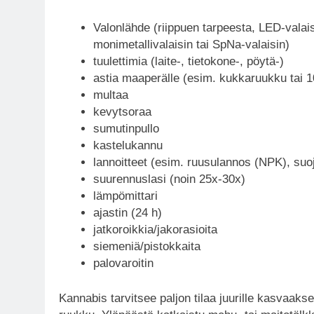
Valonlähde (riippuen tarpeesta, LED-valai
monimetallivalaisin tai SpNa-valaisin)
tuulettimia (laite-, tietokone-, pöytä-)
astia maaperälle (esim. kukkaruukku tai 10
multaa
kevytsoraa
sumutinpullo
kastelukannu
lannoitteet (esim. ruusulannos (NPK), suo
suurennuslasi (noin 25x-30x)
lämpömittari
ajastin (24 h)
jatkoroikkia/jakorasioita
siemeniä/pistokkaita
palovaroitin
Kannabis tarvitsee paljon tilaa juurille kasvaak