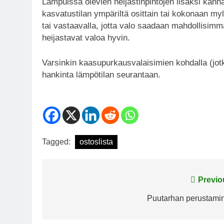
Lampuissa olevien heijastinpintojen lisäksi kannat
kasvatustilan ympäriltä osittain tai kokonaan myl
tai vastaavalla, jotta valo saadaan mahdollisim
heijastavat valoa hyvin.
Varsinkin kaasupurkausvalaisimien kohdalla (jot
hankinta lämpötilan seurantaan.
Tagged:
ostoslista
Post
Previo
navigation
Puutarhan perustami