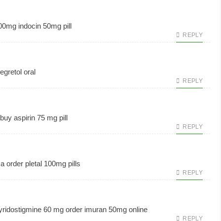
200mg
indocin 50mg pill
REPLY
egretol oral
REPLY
buy aspirin 75 mg pill
REPLY
ca
order pletal 100mg pills
REPLY
yridostigmine 60 mg
order imuran 50mg online
REPLY