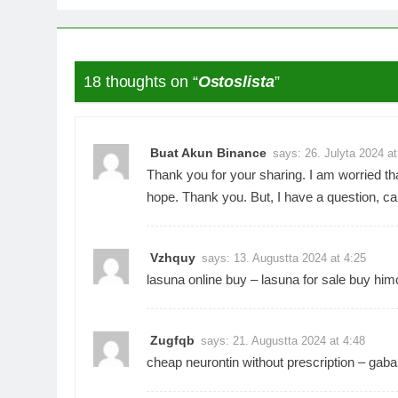
18 thoughts on “
Ostoslista
”
Buat Akun Binance
says:
26. Julyta 2024 at
Thank you for your sharing. I am worried that
hope. Thank you. But, I have a question, c
Vzhquy
says:
13. Augustta 2024 at 4:25
lasuna online buy –
lasuna for sale
buy himco
Zugfqb
says:
21. Augustta 2024 at 4:48
cheap neurontin without prescription –
gaba