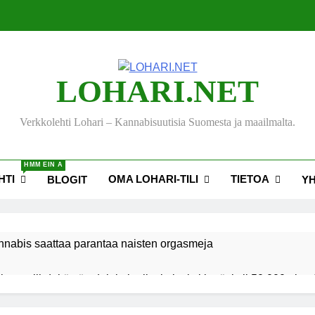
LOHARI.NET
Verkkolehti Lohari – Kannabisuutisia Suomesta ja maailmalta.
HMM EIN A
HTI
OMA LOHARI-TILI
TIETOA
BLOGIT
Y
nnabis saattaa parantaa naisten orgasmeja
ksen viihdekäytön dekriminalisoimiseksi keräsi yli 50 000 nime
akiehdotus sallisi kannabiksen kotikasvatuksen