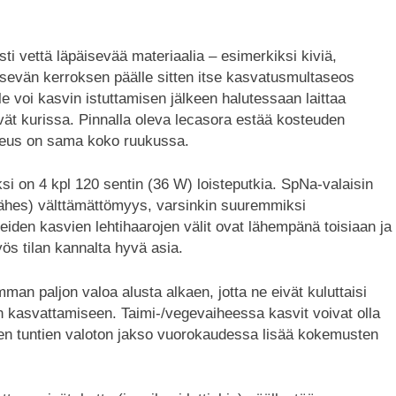
osti vettä läpäisevää materiaalia – esimerkiksi kiviä,
isevän kerroksen päälle sitten itse kasvatusmultaseos
e voi kasvin istuttamisen jälkeen halutessaan laittaa
ät kurissa. Pinnalla oleva lecasora estää kosteuden
osteus on sama koko ruukussa.
 on 4 kpl 120 sentin (36 W) loisteputkia. SpNa-valaisin
ähes) välttämättömyys, varsinkin suuremmiksi
eiden kasvien lehtihaarojen välit ovat lähempänä toisiaan ja
ös tilan kannalta hyvä asia.
an paljon valoa alusta alkaen, jotta ne eivät kuluttaisi
 kasvattamiseen. Taimi-/vegevaiheessa kasvit voivat olla
en tuntien valoton jakso vuorokaudessa lisää kokemusten