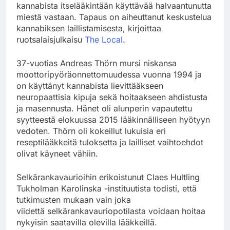
kannabista itselääkintään käyttävää halvaantunutta
miestä vastaan. Tapaus on aiheuttanut keskustelua
kannabiksen laillistamisesta, kirjoittaa
ruotsalaisjulkaisu
The Local
.
37-vuotias Andreas Thörn mursi niskansa
moottoripyöräonnettomuudessa vuonna 1994 ja
on käyttänyt kannabista lievittääkseen
neuropaattisia kipuja sekä hoitaakseen ahdistusta
ja masennusta. Hänet oli alunperin vapautettu
syytteestä elokuussa 2015 lääkinnälliseen hyötyyn
vedoten. Thörn oli kokeillut lukuisia eri
reseptilääkkeitä tuloksetta ja lailliset vaihtoehdot
olivat käyneet vähiin.
Selkärankavaurioihin erikoistunut Claes Hultling
Tukholman Karolinska -instituutista todisti, että
tutkimusten mukaan vain joka
viidettä selkärankavauriopotilasta voidaan hoitaa
nykyisin saatavilla olevilla lääkkeillä.