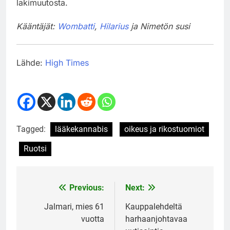
lakimuutosta.
Kääntäjät:
Wombatti
,
Hilarius
ja Nimetön susi
Lähde:
High Times
Tagged:
lääkekannabis
oikeus ja rikostuomiot
Ruotsi
Previous:
Next:
Post
navigation
Jalmari, mies 61
Kauppalehdeltä
vuotta
harhaanjohtavaa