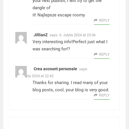
your next publish, I will try to get the
dangle of
it!
Najlepsze escape roomy
REPLY
JillianZ
says:
6. Julyta 2024 at 23:36
Very interesting info!Perfect just what I
was searching for!
?
REPLY
Crea account personale
says:
28. Julyta 2024 at 22:42
Thanks for sharing. I read many of your
blog posts, cool, your blog is very good.
REPLY