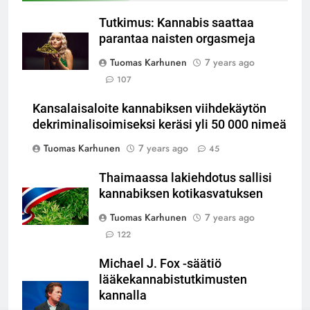
Tutkimus: Kannabis saattaa
parantaa naisten orgasmeja
Tuomas Karhunen
7 years ago
107
Kansalaisaloite kannabiksen viihdekäytön
dekriminalisoimiseksi keräsi yli 50 000 nimeä
Tuomas Karhunen
7 years ago
45
Thaimaassa lakiehdotus sallisi
kannabiksen kotikasvatuksen
Tuomas Karhunen
7 years ago
122
Michael J. Fox -säätiö
lääkekannabistutkimusten
kannalla