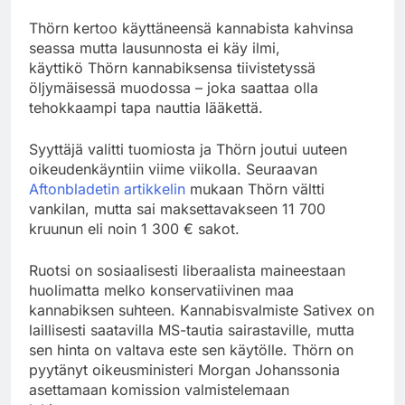
Thörn kertoo käyttäneensä kannabista kahvinsa
seassa mutta lausunnosta ei käy ilmi,
käyttikö Thörn kannabiksensa tiivistetyssä
öljymäisessä muodossa – joka saattaa olla
tehokkaampi tapa nauttia lääkettä.
Syyttäjä valitti tuomiosta ja Thörn joutui uuteen
oikeudenkäyntiin viime viikolla. Seuraavan
Aftonbladetin artikkelin
mukaan Thörn vältti
vankilan, mutta sai maksettavakseen 11 700
kruunun eli noin 1 300 € sakot.
Ruotsi on sosiaalisesti liberaalista maineestaan
huolimatta melko konservatiivinen maa
kannabiksen suhteen. Kannabisvalmiste Sativex on
laillisesti saatavilla MS-tautia sairastaville, mutta
sen hinta on valtava este sen käytölle. Thörn on
pyytänyt oikeusministeri Morgan Johanssonia
asettamaan komission valmistelemaan