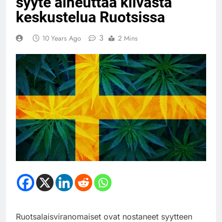
syyte aiheuttaa kiivasta
keskustelua Ruotsissa
3
10 Years Ago
2 Mins
Ruotsalaisviranomaiset ovat nostaneet syytteen