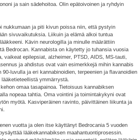
noni ja sain sädehoitoa. Olin epätoivoinen ja ryhdyin
nukkumaan ja piti kivun poissa niin, että pystyin
än sivuvaikutuksia. Liikuin ja elämä alkoi tuntua
ääkkeeni. Kävin neurologilla ja minulle määrättiin
ltä Bedrocan. Kannabista on käytetty jo tuhansia vuosia
a, vaikeat epilepsiat, alzheimer, PTSD, AIDS, MS-tauti,
masennus ja ahdistus ovat vain esimerkkejä mihin kannabis
90-luvulla ja eri kannabinoidien, terpeenien ja flavanoidien
 lääketieteellistä ymmärrystä.
a kehon omaa tasapainoa. Tietoisuus kannabiksen
alla nopeaa tahtia. Oma vointini ja toimintakykyni ovat
n myötä. Kasviperäinen ravinto, päivittäinen liikunta ja
ni.
nen vuotta ja olen itse käyttänyt Bedrocania 5 vuoden
n pysäyttää lääkekannabiksen maahantuontiprosessin.