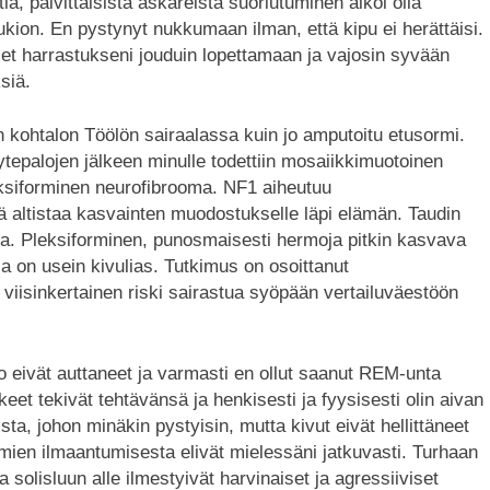
a, päivittäisistä askareista suoriutuminen alkoi olla
kion. En pystynyt nukkumaan ilman, että kipu ei herättäisi.
set harrastukseni jouduin lopettamaan ja vajosin syvään
siä.
n kohtalon Töölön sairaalassa kuin jo amputoitu etusormi.
ytepalojen jälkeen minulle todettiin mosaiikkimuotoinen
eksiforminen neurofibrooma. NF1 aiheutuu
 altistaa kasvainten muodostukselle läpi elämän. Taudin
lla. Pleksiforminen, punosmaisesti hermoja pitkin kasvava
a on usein kivulias. Tutkimus on osoittanut
 viisinkertainen riski sairastua syöpään vertailuväestöön
io eivät auttaneet ja varmasti en ollut saanut REM-unta
äkkeet tekivät tehtävänsä ja henkisesti ja fyysisesti olin aivan
ta, johon minäkin pystyisin, mutta kivut eivät hellittäneet
ien ilmaantumisesta elivät mielessäni jatkuvasti. Turhaan
olisluun alle ilmestyivät harvinaiset ja agressiiviset