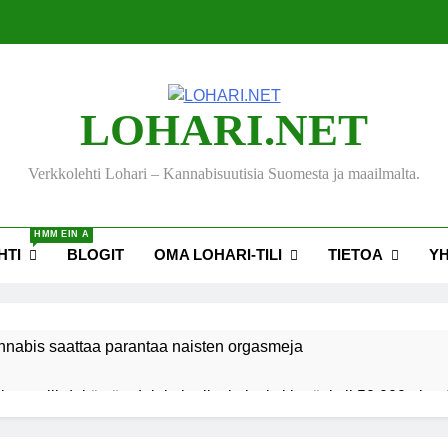
LOHARI.NET
Verkkolehti Lohari – Kannabisuutisia Suomesta ja maailmalta.
HMM EIN A
HTI
BLOGIT
OMA LOHARI-TILI
TIETOA
Y
nnabis saattaa parantaa naisten orgasmeja
ksen viihdekäytön dekriminalisoimiseksi keräsi yli 50 000 nime
akiehdotus sallisi kannabiksen kotikasvatuksen