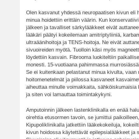
Olen kasvanut yhdessä neuropaatisen kivun eli 
minua hoidettiin erittäin väärin. Kun konservatiiv
jälkeen ja tavalliset särkylääkkeet eivät auttanee
lääkäri päätyi kokeilemaan amitriptyliiniä, karbam
ultraäänihoitoja ja TENS-hoitoja. Ne eivät auttan
sivuoireiden myötä. Tuolloin käsi myös magneett
löydettiin kasvain. Fibrooma luokiteltiin paikallis
monesti. 15-vuotiaana pahimmassa murrosiässä pä
Se ei kuitenkaan pelastanut minua kivulta, vaan
hoitomenetelmät ja piilossa kasvaneet kasvaime
aiheuttaa minulle voimakkaita, sähköiskumaisia
ja siten voi lamauttaa toimintakykyni.
Amputoinnin jälkeen lastenklinikalla en enää hal
oirehtia etusormen tavoin, se jumittui paikoillee
Kipupoliklinikalla jatkettiin lääkekokeiluja, koke
kivun hoidossa käytettävät epilepsialääkkeet ja s