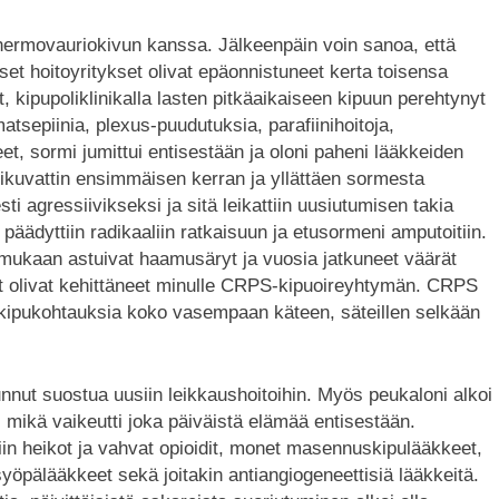
hermovauriokivun kanssa. Jälkeenpäin voin sanoa, että
iset hoitoyritykset olivat epäonnistuneet kerta toisensa
t, kipupoliklinikalla lasten pitkäaikaiseen kipuun perehtynyt
atsepiinia, plexus-puudutuksia, parafiinihoitoja,
eet, sormi jumittui entisestään ja oloni paheni lääkkeiden
ikuvattin ensimmäisen kerran ja yllättäen sormesta
esti agressiivikseksi ja sitä leikattiin uusiutumisen takia
ädyttiin radikaaliin ratkaisuun ja etusormeni amputoitiin.
 mukaan astuivat haamusäryt ja vuosia jatkuneet väärät
t olivat kehittäneet minulle CRPS-kipuoireyhtymän. CRPS
 kipukohtauksia koko vasempaan käteen, säteillen selkään
unnut suostua uusiin leikkaushoitoihin. Myös peukaloni alkoi
n, mikä vaikeutti joka päiväistä elämää entisestään.
iltiin heikot ja vahvat opioidit, monet masennuskipulääkkeet,
yöpälääkkeet sekä joitakin antiangiogeneettisiä lääkkeitä.