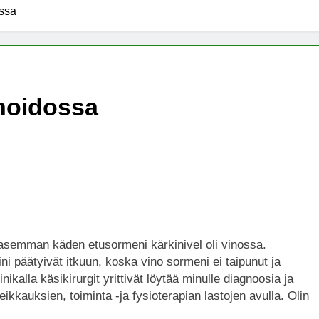
ssa
x -säätiö lääkekannabistutkimusten kannalla
mentiapotilaille – Uusi tutkimus Australiassa
hoidossa
stää kannabiksen viihdekäytön laillistamisesta
asemman käden etusormeni kärkinivel oli vinossa.
ni päätyivät itkuun, koska vino sormeni ei taipunut ja
ikalla käsikirurgit yrittivät löytää minulle diagnoosia ja
eikkauksien, toiminta -ja fysioterapian lastojen avulla. Olin