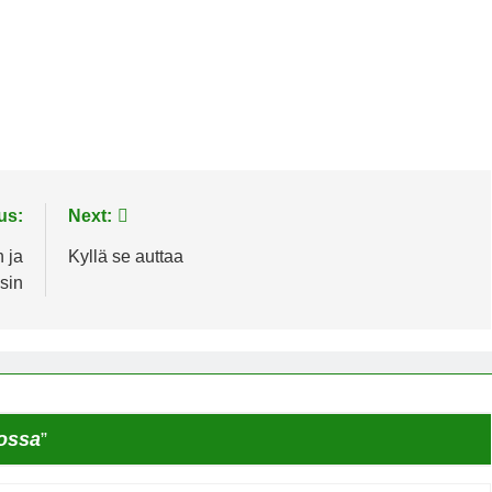
us:
Next:
 ja
Kyllä se auttaa
sin
ossa
”