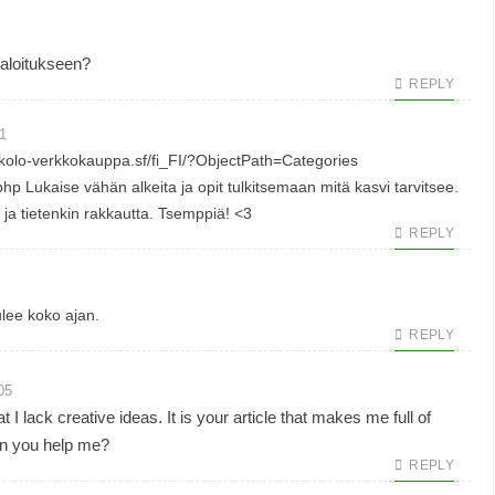
a aloitukseen?
REPLY
01
nkolo-verkkokauppa.sf/fi_FI/?ObjectPath=Categories
php
Lukaise vähän alkeita ja opit tulkitsemaan mitä kasvi tarvitsee.
 ja tietenkin rakkautta. Tsemppiä! <3
REPLY
2
ulee koko ajan.
REPLY
05
 I lack creative ideas. It is your article that makes me full of
an you help me?
REPLY