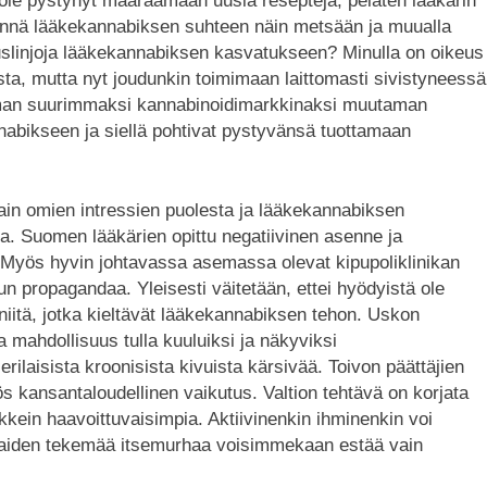
ole pystynyt määräämään uusia reseptejä, peläten lääkärin
nnä lääkekannabiksen suhteen näin metsään ja muualla
slinjoja lääkekannabiksen kasvatukseen? Minulla on oikeus
sta, mutta nyt joudunkin toimimaan laittomasti sivistyneessä
lman suurimmaksi kannabinoidimarkkinaksi muutaman
bikseen ja siellä pohtivat pystyvänsä tuottamaan
i vain omien intressien puolesta ja lääkekannabiksen
ida. Suomen lääkärien opittu negatiivinen asenne ja
 Myös hyvin johtavassa asemassa olevat kipupoliklinikan
uvun propagandaa. Yleisesti väitetään, ettei hyödyistä ole
 niitä, jotka kieltävät lääkekannabiksen tehon. Uskon
ma mahdollisuus tulla kuuluiksi ja näkyviksi
aisista kroonisista kivuista kärsivää. Toivon päättäjien
 kansantaloudellinen vaikutus. Valtion tehtävä on korjata
kkein haavoittuvaisimpia. Aktiivinenkin ihminenkin voi
ilaiden tekemää itsemurhaa voisimmekaan estää vain