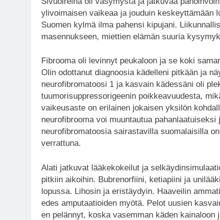
Sivuoireina oli väsymystä ja jatkuvaa pahoinvointi
ylivoimaisen vaikeaa ja jouduin keskeyttämään lu
Suomen kylmä ilma pahensi kipujani. Liikunnalli
masennukseen, miettien elämän suuria kysymyk
Fibrooma oli levinnyt peukaloon ja se koki sama
Olin odottanut diagnoosia kädelleni pitkään ja nä
neurofibromatoosi 1 ja kasvain kädessäni oli pl
tuumorisuppressorigeenin poikkeavuudesta, mikä
vaikeusaste on erilainen jokaisen yksilön kohda
neurofibrooma voi muuntautua pahanlaatuiseksi j
neurofibromatoosia sairastavilla suomalaisilla on
verrattuna.
Alati jatkuvat lääkekokeilut ja selkäydinsimulaat
pitkiin aikoihin. Bubrenorfiini, ketiapiini ja unilä
lopussa. Lihosin ja eristäydyin. Haaveilin ammatis
edes amputaatioiden myötä. Pelot uusien kasvaim
en pelännyt, koska vasemman käden kainaloon ja s