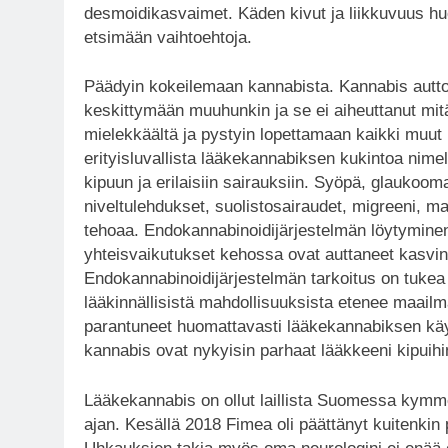
desmoidikasvaimet. Käden kivut ja liikkuvuus huo
etsimään vaihtoehtoja.
Päädyin kokeilemaan kannabista. Kannabis auttoi 
keskittymään muuhunkin ja se ei aiheuttanut mitä
mielekkäältä ja pystyin lopettamaan kaikki muut l
erityisluvallista lääkekannabiksen kukintoa nime
kipuun ja erilaisiin sairauksiin. Syöpä, glaukoom
niveltulehdukset, suolistosairaudet, migreeni, 
tehoaa. Endokannabinoidijärjestelmän löytyminen 
yhteisvaikutukset kehossa ovat auttaneet kasvin
Endokannabinoidijärjestelmän tarkoitus on tuke
lääkinnällisistä mahdollisuuksista etenee maailm
parantuneet huomattavasti lääkekannabiksen käytö
kannabis ovat nykyisin parhaat lääkkeeni kipuihi
Lääkekannabis on ollut laillista Suomessa kymme
ajan. Kesällä 2018 Fimea oli päättänyt kuitenki