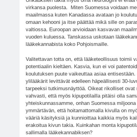
Uhkauksien takia myös oma neurologini ei enää 
virkansa puolesta. Miten Suomessa voidaan me
maailmassa kuten Kanadassa avataan jo koulutu
omaan kehooni ja itse päättää mikä sille on para
valtiossa. Euroopan arvioidaan kasvavan maai
vuoden kuluessa. Tanskassa uskotaan lääkekanna
lääkekannabista koko Pohjoismaille.
Valitettavan totta on, että lääketeollisuus toimi
potentiaalin kieltäen. Kasvia, kun ei voi patento
koulutuksen puute vaikeuttaa asiaa entisestään.
ylilääkärit levittävät edelleen häpeällisesti 30-l
tarpeeksi tutkimusnäyttöä. Oikeat rikolliset ovat
vahvasti, että myös kipupotilailla pitäisi olla sa
yhteiskunnassamme, onhan Suomessa miljoona eril
ymmärtävän, että hoitamattomalla kivulla on myös
vääriä käsityksiä ja kunnioittaa kaikkia myös kai
erakoitua kivun takia. Kuinkahan monta kipupot
sallimalla lääkekannabiksen?