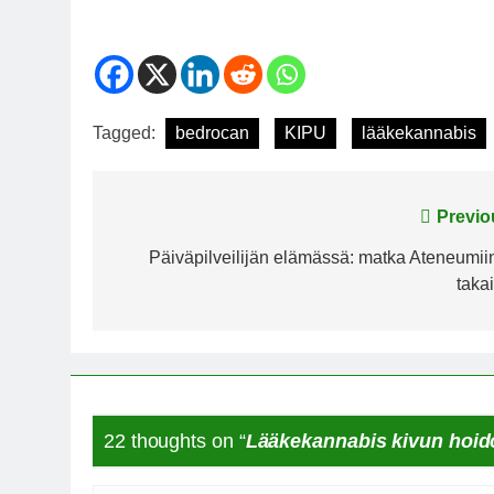
Tagged:
bedrocan
KIPU
lääkekannabis
Post
Previo
navigation
Päiväpilveilijän elämässä: matka Ateneumiin
takai
22 thoughts on “
Lääkekannabis kivun hoid