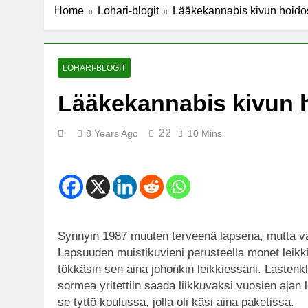
Home
Lohari-blogit
Lääkekannabis kivun hoido
7 Years Ago
Michael J. Fo
7 Years Ago
Kannabista de
LOHARI-BLOGIT
7 Years Ago
Lääkekannabis kivun 
Meksiko ääne
7 Years Ago
22
8 Years Ago
10 Mins
Synnyin 1987 muuten terveenä lapsena, mutta v
Lapsuuden muistikuvieni perusteella monet leikki
tökkäsin sen aina johonkin leikkiessäni. Lastenklin
sormea yritettiin saada liikkuvaksi vuosien ajan l
se tyttö koulussa, jolla oli käsi aina paketissa.