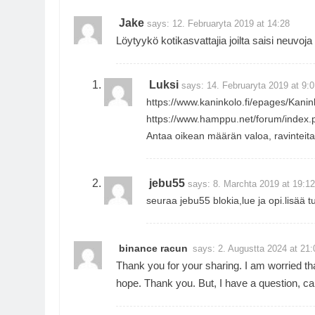
Jake
says:
12. Februaryta 2019 at 14:28
Löytyykö kotikasvattajia joilta saisi neuvoj
Luksi
says:
14. Februaryta 2019 at 9:
https://www.kaninkolo.fi/epages/Kani
https://www.hamppu.net/forum/index.
Antaa oikean määrän valoa, ravinteita
jebu55
says:
8. Marchta 2019 at 19:1
seuraa jebu55 blokia,lue ja opi.lisää t
binance racun
says:
2. Augustta 2024 at 21:
Thank you for your sharing. I am worried that
hope. Thank you. But, I have a question, c