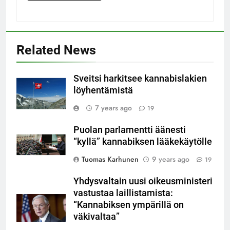
Related News
Sveitsi harkitsee kannabislakien
löyhentämistä
7 years ago
19
Puolan parlamentti äänesti
“kyllä” kannabiksen lääkekäytölle
Tuomas Karhunen
9 years ago
19
Yhdysvaltain uusi oikeusministeri
vastustaa laillistamista:
“Kannabiksen ympärillä on
väkivaltaa”