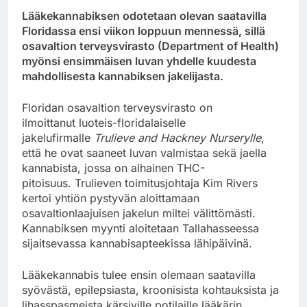
Lääkekannabiksen odotetaan olevan saatavilla
Floridassa ensi viikon loppuun mennessä, sillä
osavaltion terveysvirasto (Department of Health)
myönsi ensimmäisen luvan yhdelle kuudesta
mahdollisesta kannabiksen jakelijasta.
Floridan osavaltion terveysvirasto on
ilmoittanut luoteis-floridalaiselle
jakelufirmalle
Trulieve and Hackney Nurserylle
,
että he ovat saaneet luvan valmistaa sekä jaella
kannabista, jossa on alhainen THC-
pitoisuus. Trulieven toimitusjohtaja Kim Rivers
kertoi yhtiön pystyvän aloittamaan
osavaltionlaajuisen jakelun miltei välittömästi.
Kannabiksen myynti aloitetaan Tallahasseessa
sijaitsevassa kannabisapteekissa lähipäivinä.
Lääkekannabis tulee ensin olemaan saatavilla
syövästä, epilepsiasta, kroonisista kohtauksista ja
lihasspasmeista kärsiville potilaille lääkärin