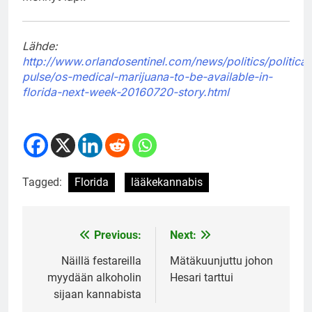
Lähde:
http://www.orlandosentinel.com/news/politics/political
pulse/os-medical-marijuana-to-be-available-in-
florida-next-week-20160720-story.html
Tagged:
Florida
lääkekannabis
Previous:
Next:
Post
navigation
Näillä festareilla
Mätäkuunjuttu johon
myydään alkoholin
Hesari tarttui
sijaan kannabista