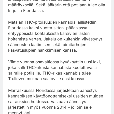
määräyksellä. Sekä lääkärin että potilaan tulee olla
kirjoilla Floridassa.
Matalan THC-pitoisuuden kannabis laillistettiin
Floridassa kaksi vuotta sitten, pääasiassa
erityyppisistä kohtauksista kärsivien lasten
hoitamista varten. Jakelu on kuitenkin viivästynyt
säännösten laatimisen sekä taimitarhojen
kasvatuslupien hankkimisen kanssa.
Viime vuonna osavaltiossa hyväksyttiin uusi laki,
joka salli THC-rikasta kannabista kuolettavasti
sairaille potilaille. THC-rikas kannabis tulee
Trulieven mukaan saataville ensi kuussa.
Marraskuussa Floridassa järjestetään äänestys
kannabiksen käyttöönottamiseksi useiden muiden
sairauksien hoidossa. Vastaava äänestys
järjestettiin myös vuonna 2014 – jolloin se ei
mennyt läpi.