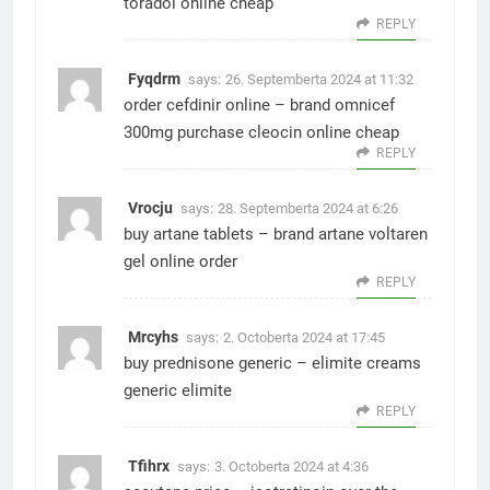
toradol online cheap
REPLY
Fyqdrm
says:
26. Septemberta 2024 at 11:32
order cefdinir online –
brand omnicef
300mg
purchase cleocin online cheap
REPLY
Vrocju
says:
28. Septemberta 2024 at 6:26
buy artane tablets –
brand artane
voltaren
gel online order
REPLY
Mrcyhs
says:
2. Octoberta 2024 at 17:45
buy prednisone generic –
elimite creams
generic elimite
REPLY
Tfihrx
says:
3. Octoberta 2024 at 4:36