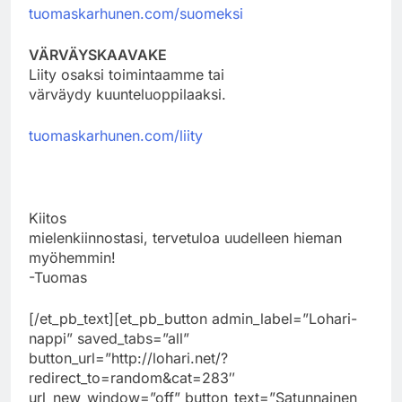
tuomaskarhunen.com/suomeksi
VÄRVÄYSKAAVAKE
Liity osaksi toimintaamme tai
värväydy kuunteluoppilaaksi.
tuomaskarhunen.com/liity
Kiitos
mielenkiinnostasi, tervetuloa uudelleen hieman
myöhemmin!
-Tuomas
[/et_pb_text][et_pb_button admin_label=”Lohari-
nappi” saved_tabs=”all”
button_url=”http://lohari.net/?
redirect_to=random&cat=283″
url_new_window=”off” button_text=”Satunnainen