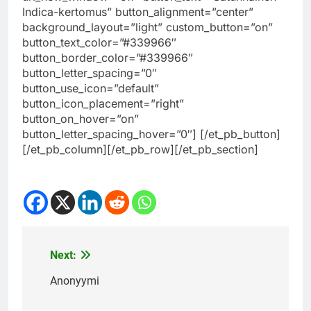
Indica-kertomus” button_alignment=”center”
background_layout=”light” custom_button=”on”
button_text_color=”#339966″
button_border_color=”#339966″
button_letter_spacing=”0″
button_use_icon=”default”
button_icon_placement=”right”
button_on_hover=”on”
button_letter_spacing_hover=”0″] [/et_pb_button]
[/et_pb_column][/et_pb_row][/et_pb_section]
Next:
Post
navigation
Anonyymi