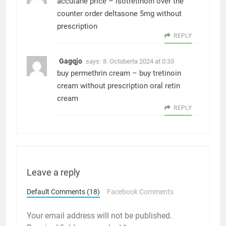
accutane price –
isotretinoin over the
counter
order deltasone 5mg without
prescription
REPLY
Gagqjo
says:
8. Octoberta 2024 at 0:33
buy permethrin cream –
buy tretinoin
cream without prescription
oral retin
cream
REPLY
Leave a reply
Default Comments (18)
Facebook Comments
Your email address will not be published.