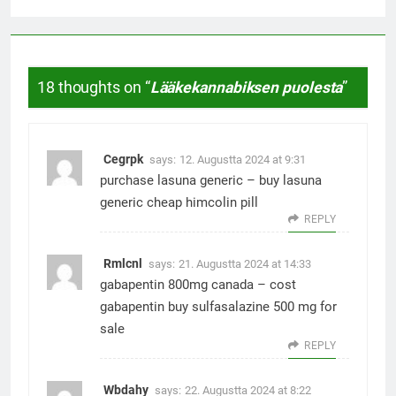
18 thoughts on “
Lääkekannabiksen puolesta
”
Cegrpk
says:
12. Augustta 2024 at 9:31
purchase lasuna generic –
buy lasuna
generic
cheap himcolin pill
REPLY
Rmlcnl
says:
21. Augustta 2024 at 14:33
gabapentin 800mg canada –
cost
gabapentin
buy sulfasalazine 500 mg for
sale
REPLY
Wbdahy
says:
22. Augustta 2024 at 8:22