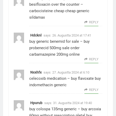
besifloxacin over the counter –
carbocisteine cheap
cheap generic
sildamax
REPLY
Hdcknl
says:
26. Augustta 2024 at 17:41
buy generic benemid for sale –
buy
probenecid 500mg sale
order
carbamazepine 200mg online
REPLY
Nxxhfx
says:
27. Augustta 2024 at 6:10
celecoxib medication –
buy flavoxate
buy
indomethacin generic
REPLY
Hpurub
says:
31. Augustta 2024 at 19:40
buy colospa 135mg generic –
buy arcoxia
60mg without prescription
pletal buy