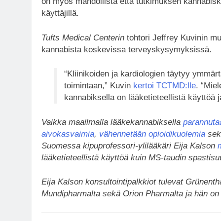
on myös mahdollista että tutkimuksen kannabiskä
käyttäjillä.
Tufts Medical Centerin
tohtori Jeffrey Kuvinin m
kannabista koskevissa terveyskysymyksissä.
“Kliinikoiden ja kardiologien täytyy ymmä
toimintaan,” Kuvin
kertoi TCTMD:lle
. “Mie
kannabiksella on lääketieteellistä käyttöä j
Vaikka maailmalla lääkekannabiksella
parannuta
aivokasvaimia
,
vähennetään opioidikuolemia
sek
Suomessa kipuprofessori-ylilääkäri Eija Kalson
lääketieteellistä käyttöä kuin MS-taudin spastisu
Eija Kalson konsultointipalkkiot tulevat Grünenth
Mundipharmalta sekä Orion Pharmalta ja hän o