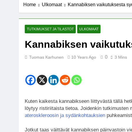
Home
Ulkomaat
Kannabiksen vaikutuksesta sy
7 Years Ago
Michael J. Fo
7 Years Ago
Kannabista de
TUTKIMUKSET JA TILASTOT
ULKOMAAT
7 Years Ago
Kannabiksen vaikutuk
Meksiko ääne
7 Years Ago
0
Tuomas Karhunen
10 Years Ago
3 Mins
Kuten kaikesta kannabikseen liittyvästä tällä h
löytyy ristiriitaista tietoa. Joidenkin tutkimust
ateroskleroosin ja sydänkohtauksien
puhkeamist
Jotkut taas väittävät kannabiksen päinvastoin vi