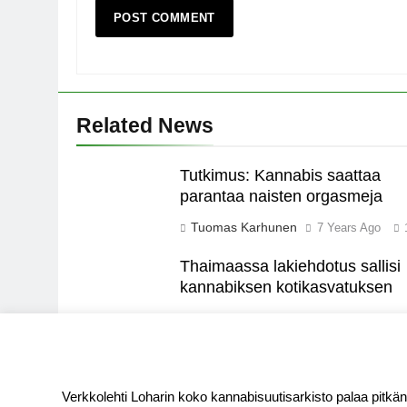
Related News
Tutkimus: Kannabis saattaa
parantaa naisten orgasmeja
Tuomas Karhunen
7 Years Ago
Thaimaassa lakiehdotus sallisi
kannabiksen kotikasvatuksen
Tuomas Karhunen
7 Years Ago
LOHARI.NET
Verkkolehti Loharin koko kannabisuutisarkisto palaa pitkän t