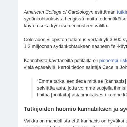
American College of Cardiologyn
esittämän
tutk
sydänkohtauksista hengissä muita todennäköisem
käytön sekä kyseisen ennusteen välillä.
Coloradon yliopiston tutkimus vertaili yli 3 800 
1,2 miljoonan sydänkohtauksen saaneen “ei-käyt
Kannabista käyttäneillä potilailla oli
pienempi risk
vielä epäselviä, kertoi tiedon esittäjä Cecelia J
“Emme tarkalleen tiedä mitä se [kannabis] 
selvittää asia, jotta voimme suojella ihmisiä
hoitaa [potilaita] asianmukaisesti kun he
Tutkijoiden huomio kannabiksen ja s
Vaikka on mahdollista että kannabis on hyväksi 