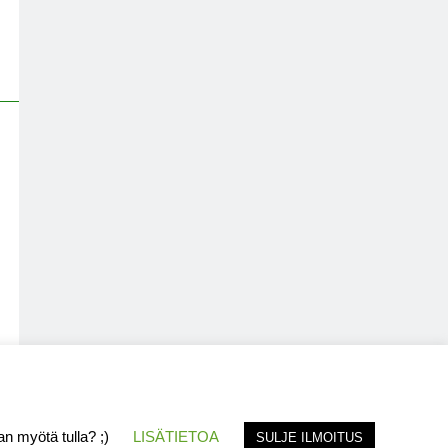
jan myötä tulla? ;)
LISÄTIETOA
SULJE ILMOITUS