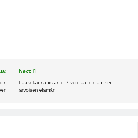
us:
Next:
din
Lääkekannabis antoi 7-vuotiaalle elämisen
een
arvoisen elämän