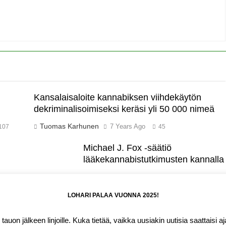
Kansalaisaloite kannabiksen viihdekäytön
dekriminalisoimiseksi keräsi yli 50 000 nimeä
Tuomas Karhunen
7 Years Ago
107
45
Michael J. Fox -säätiö
lääkekannabistutkimusten kannalla
Tuomas Karhunen
7 Years Ago
122
153
LOHARI PALAA VUONNA 2025!
 2.5 – 2026. Powered By
.
BlazeThemes
auon jälkeen linjoille. Kuka tietää, vaikka uusiakin uutisia saattaisi a