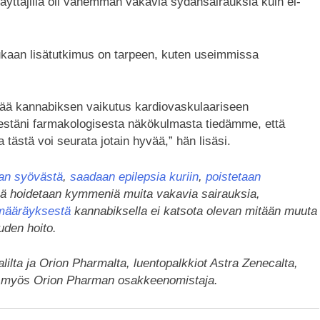
yttäjillä oli vähemmän vakavia sydänsairauksia kuin ei-
ukaan lisätutkimus on tarpeen, kuten useimmissa
rtää kannabiksen vaikutus kardiovaskulaariseen
lestäni farmakologisesta näkökulmasta tiedämme, että
a tästä voi seurata jotain hyvää,” hän lisäsi.
an syövästä
,
saadaan epilepsia kuriin
,
poistetaan
ä hoidetaan kymmeniä muita vakavia sairauksia,
määräyksestä
kannabiksella ei katsota olevan mitään muuta
uden hoito.
alilta ja Orion Pharmalta, luentopalkkiot Astra Zenecalta,
n myös Orion Pharman osakkeenomistaja.