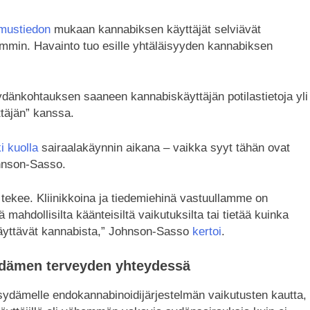
imustiedon
mukaan kannabiksen käyttäjät selviävät
min. Havainto tuo esille yhtäläisyyden kannabiksen
sydänkohtauksen saaneen kannabiskäyttäjän potilastietoja yli
täjän” kanssa.
i kuolla
sairaalakäynnin aikana – vaikka syyt tähän ovat
ohnson-Sasso.
tekee. Kliinikkoina ja tiedemiehinä vastuullamme on
 mahdollisilta käänteisiltä vaikutuksilta tai tietää kuinka
 käyttävät kannabista,” Johnson-Sasso
kertoi
.
ydämen terveyden yhteydessä
sydämelle endokannabinoidijärjestelmän vaikutusten kautta,