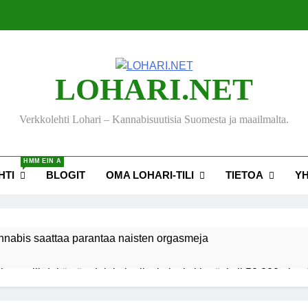
LOHARI.NET
Verkkolehti Lohari – Kannabisuutisia Suomesta ja maailmalta.
HMM EIN A
HTI
BLOGIT
OMA LOHARI-TILI
TIETOA
Y
nnabis saattaa parantaa naisten orgasmeja
ksen viihdekäytön dekriminalisoimiseksi keräsi yli 50 000 nime
akiehdotus sallisi kannabiksen kotikasvatuksen