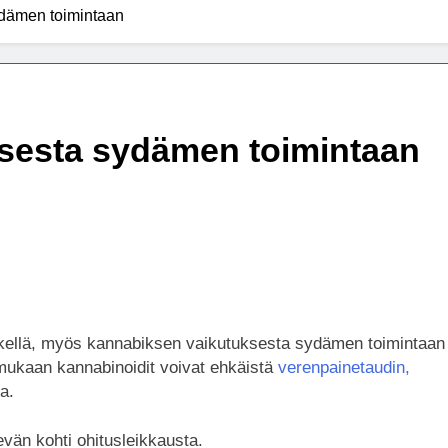
dämen toimintaan
x -säätiö lääkekannabistutkimusten kannalla
mentiapotilaille – Uusi tutkimus Australiassa
sesta sydämen toimintaan
stää kannabiksen viihdekäytön laillistamisesta
etkellä, myös kannabiksen vaikutuksesta sydämen toimintaan
en mukaan kannabinoidit voivat ehkäistä
verenpainetaudin,
a.
evän kohti ohitusleikkausta.