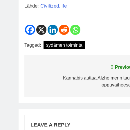
Lähde:
Civilized.life
Tagged:
sydämen toiminta
Post
Previo
navigation
Kannabis auttaa Alzheimerin tau
loppuvaihees
LEAVE A REPLY