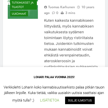
TUTKIMUKSET JA
Tuomas Karhunen
10 years
TILASTOT
ago
0
3 mins
ULKOMAAT
Kuten kaikesta kannabikseen
liittyvästä, myös kannabiksen
vaikutuksesta sydämen
toimintaan löytyy ristiriitaista
tietoa. Joidenkin tutkimusten
mukaan kannabinoidit voivat
ehkäistä verenpainetaudin,
ateroskleroosin ja
sydänkohtauksien puhkeamista.
Lue lisää
LOHARI PALAA VUONNA 2025!
Verkkolehti Loharin koko kannabisuutisarkisto palaa pitkän tauon
jälkeen linjoille. Kuka tietää, vaikka uusiakin uutisia saattaisi ajan
LOHARI.NET 2.5 – 2026. Powered By
.
BlazeThemes
myötä tulla? ;)
LISÄTIETOA
SULJE ILMOITUS