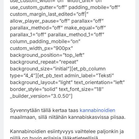
use_custom_width=”on” width_unit=”on”
use_custom_gutter=”off” padding_mobile=”off”
custom_margin_last_edited=”off|”
allow_player_pause=”off” parallax=”off”
parallax_method=”off” make_equal=”off”
parallax_1=”off” parallax_method_1=”off”
column_padding_mobile=”on”
custom_width_px=”900px”
background_position=”top_left”
background_repeat=”repeat”
background_size=”initial”][et_pb_column
type=”4_4″][et_pb_text admin_label=”Teksti”
background_layout=”light” text_orientation=”left”
border_style=”solid” text_font_size=”18″
_builder_version=”3.0.50″]
Syvennytään tällä kertaa taas
kannabinoidien
maailmaan, sillä niitähän kannabiskasvissa piisaa.
Kannabinoidien esiintyvyys vaihtelee paljonkin ja
niillä on hyvin erilaisia lääketieteellisiä