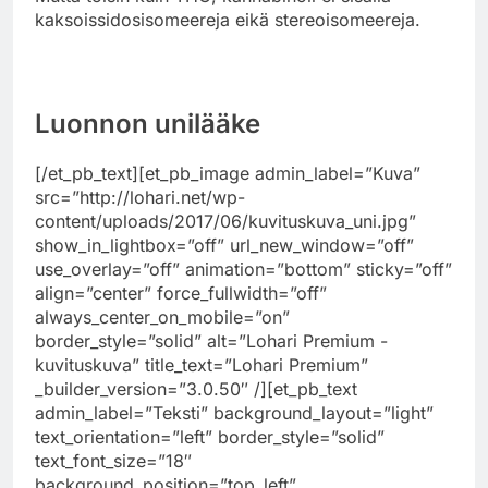
kaksoissidosisomeereja eikä stereoisomeereja.
Luonnon unilääke
[/et_pb_text][et_pb_image admin_label=”Kuva”
src=”http://lohari.net/wp-
content/uploads/2017/06/kuvituskuva_uni.jpg”
show_in_lightbox=”off” url_new_window=”off”
use_overlay=”off” animation=”bottom” sticky=”off”
align=”center” force_fullwidth=”off”
always_center_on_mobile=”on”
border_style=”solid” alt=”Lohari Premium -
kuvituskuva” title_text=”Lohari Premium”
_builder_version=”3.0.50″ /][et_pb_text
admin_label=”Teksti” background_layout=”light”
text_orientation=”left” border_style=”solid”
text_font_size=”18″
background_position=”top_left”