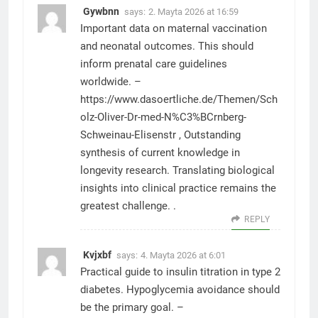
Gywbnn
says:
2. Mayta 2026 at 16:59
Important data on maternal vaccination
and neonatal outcomes. This should
inform prenatal care guidelines
worldwide. –
https://www.dasoertliche.de/Themen/Sch
olz-Oliver-Dr-med-N%C3%BCrnberg-
Schweinau-Elisenstr
, Outstanding
synthesis of current knowledge in
longevity research. Translating biological
insights into clinical practice remains the
greatest challenge. .
REPLY
Kvjxbf
says:
4. Mayta 2026 at 6:01
Practical guide to insulin titration in type 2
diabetes. Hypoglycemia avoidance should
be the primary goal. –