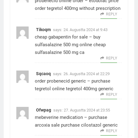
probenecid online order –
etodolac price
order tegretol 400mg without prescription
REPLY
Tikoqm
says:
24. Augustta 2024 at 9:43
cheap gabapentin for sale –
buy
sulfasalazine 500 mg online cheap
sulfasalazine 500 mg ca
REPLY
Sqcaoq
says:
26. Augustta 2024 at 22:29
order probenecid generic –
purchase
tegretol online
tegretol 400mg generic
REPLY
Ofwpag
says:
27. Augustta 2024 at 23:55
mebeverine medication –
purchase
arcoxia sale
purchase cilostazol generic
REPLY