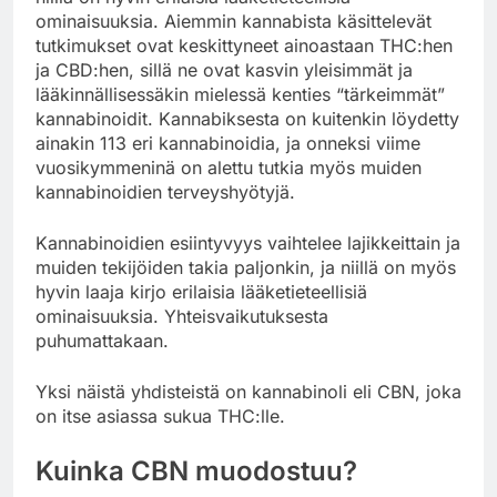
ominaisuuksia. Aiemmin kannabista käsittelevät
tutkimukset ovat keskittyneet ainoastaan THC:hen
ja CBD:hen, sillä ne ovat kasvin yleisimmät ja
lääkinnällisessäkin mielessä kenties “tärkeimmät”
kannabinoidit. Kannabiksesta on kuitenkin löydetty
ainakin 113 eri kannabinoidia, ja onneksi viime
vuosikymmeninä on alettu tutkia myös muiden
kannabinoidien terveyshyötyjä.
Kannabinoidien esiintyvyys vaihtelee lajikkeittain ja
muiden tekijöiden takia paljonkin, ja niillä on myös
hyvin laaja kirjo erilaisia lääketieteellisiä
ominaisuuksia. Yhteisvaikutuksesta
puhumattakaan.
Yksi näistä yhdisteistä on kannabinoli eli CBN, joka
on itse asiassa sukua THC:lle.
Kuinka CBN muodostuu?