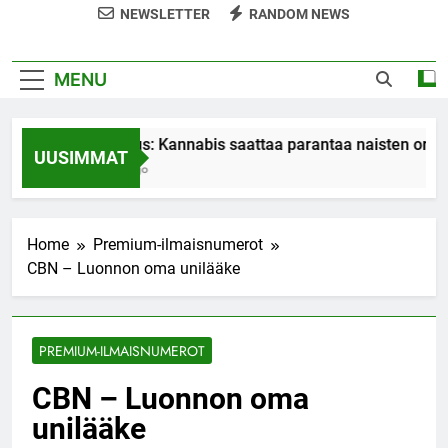
NEWSLETTER
RANDOM NEWS
MENU
Tutkimus: Kannabis saattaa parantaa naisten orgasm
UUSIMMAT
7 Years Ago
Home
Premium-ilmaisnumerot
CBN – Luonnon oma unilääke
PREMIUM-ILMAISNUMEROT
CBN – Luonnon oma
unilääke