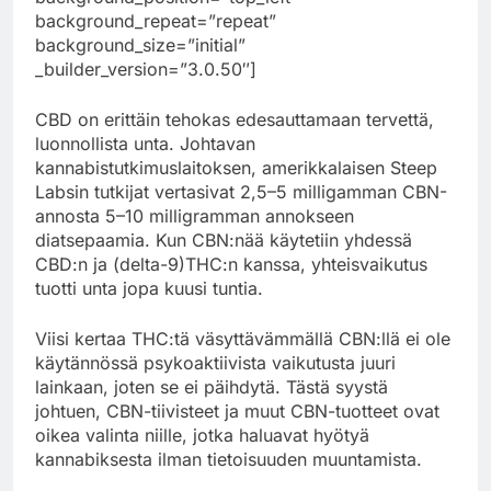
background_repeat=”repeat”
background_size=”initial”
_builder_version=”3.0.50″]
CBD on erittäin tehokas edesauttamaan tervettä,
luonnollista unta. Johtavan
kannabistutkimuslaitoksen, amerikkalaisen Steep
Labsin tutkijat vertasivat 2,5–5 milligamman CBN-
annosta 5–10 milligramman annokseen
diatsepaamia. Kun CBN:nää käytetiin yhdessä
CBD:n ja (delta-9)THC:n kanssa, yhteisvaikutus
tuotti unta jopa kuusi tuntia.
Viisi kertaa THC:tä väsyttävämmällä CBN:llä ei ole
käytännössä psykoaktiivista vaikutusta juuri
lainkaan, joten se ei päihdytä. Tästä syystä
johtuen, CBN-tiivisteet ja muut CBN-tuotteet ovat
oikea valinta niille, jotka haluavat hyötyä
kannabiksesta ilman tietoisuuden muuntamista.