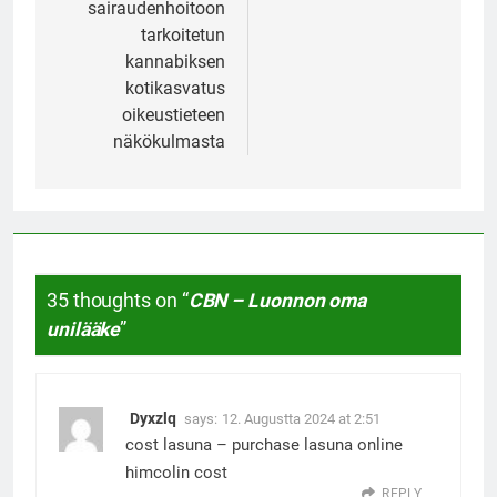
sairaudenhoitoon
tarkoitetun
kannabiksen
kotikasvatus
oikeustieteen
näkökulmasta
35 thoughts on “
CBN – Luonnon oma
unilääke
”
Dyxzlq
says:
12. Augustta 2024 at 2:51
cost lasuna –
purchase lasuna online
himcolin cost
REPLY