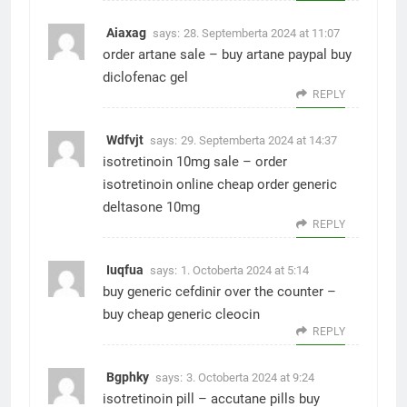
Aiaxag
says:
28. Septemberta 2024 at 11:07
order artane sale –
buy artane paypal
buy
diclofenac gel
REPLY
Wdfvjt
says:
29. Septemberta 2024 at 14:37
isotretinoin 10mg sale –
order
isotretinoin online cheap
order generic
deltasone 10mg
REPLY
Iuqfua
says:
1. Octoberta 2024 at 5:14
buy generic cefdinir over the counter –
buy cheap generic cleocin
REPLY
Bgphky
says:
3. Octoberta 2024 at 9:24
isotretinoin pill –
accutane pills
buy