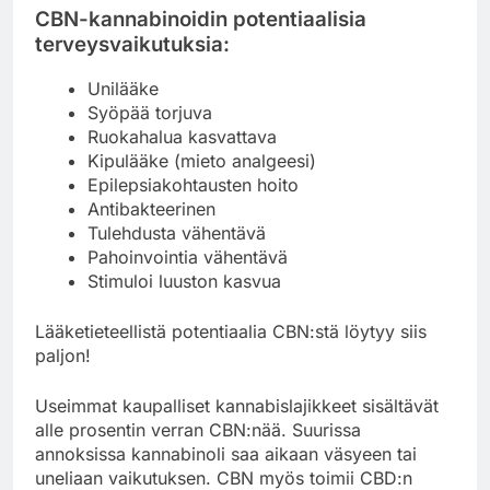
CBN-kannabinoidin potentiaalisia
terveysvaikutuksia:
Unilääke
Syöpää torjuva
Ruokahalua kasvattava
Kipulääke (mieto analgeesi)
Epilepsiakohtausten hoito
Antibakteerinen
Tulehdusta vähentävä
Pahoinvointia vähentävä
Stimuloi luuston kasvua
Lääketieteellistä potentiaalia CBN:stä löytyy siis
paljon!
Useimmat kaupalliset kannabislajikkeet sisältävät
alle prosentin verran CBN:nää. Suurissa
annoksissa kannabinoli saa aikaan väsyeen tai
uneliaan vaikutuksen. CBN myös toimii CBD:n