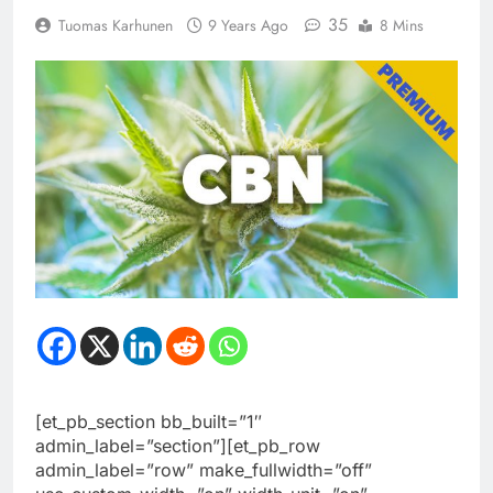
35
Tuomas Karhunen
9 Years Ago
8 Mins
[et_pb_section bb_built=”1″
admin_label=”section”][et_pb_row
admin_label=”row” make_fullwidth=”off”