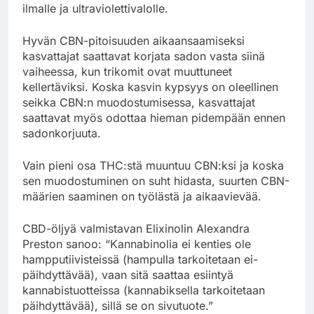
ilmalle ja ultraviolettivalolle.
Hyvän CBN-pitoisuuden aikaansaamiseksi
kasvattajat saattavat korjata sadon vasta siinä
vaiheessa, kun trikomit ovat muuttuneet
kellertäviksi. Koska kasvin kypsyys on oleellinen
seikka CBN:n muodostumisessa, kasvattajat
saattavat myös odottaa hieman pidempään ennen
sadonkorjuuta.
Vain pieni osa THC:stä muuntuu CBN:ksi ja koska
sen muodostuminen on suht hidasta, suurten CBN-
määrien saaminen on työlästä ja aikaavievää.
CBD-öljyä valmistavan Elixinolin Alexandra
Preston sanoo: “Kannabinolia ei kenties ole
hampputiivisteissä (hampulla tarkoitetaan ei-
päihdyttävää), vaan sitä saattaa esiintyä
kannabistuotteissa (kannabiksella tarkoitetaan
päihdyttävää), sillä se on sivutuote.”