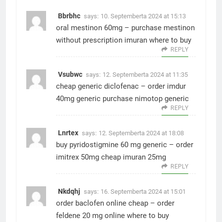
Bbrbhc
says:
10. Septemberta 2024 at 15:13
oral mestinon 60mg –
purchase mestinon
without prescription
imuran where to buy
REPLY
Vsubwc
says:
12. Septemberta 2024 at 11:35
cheap generic diclofenac –
order imdur
40mg generic
purchase nimotop generic
REPLY
Lnrtex
says:
12. Septemberta 2024 at 18:08
buy pyridostigmine 60 mg generic –
order
imitrex 50mg
cheap imuran 25mg
REPLY
Nkdqhj
says:
16. Septemberta 2024 at 15:01
order baclofen online cheap –
order
feldene 20 mg online
where to buy