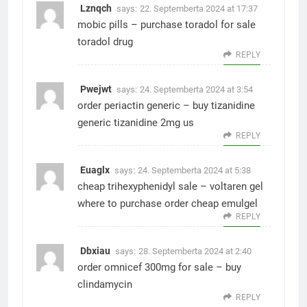
Lznqch
says:
22. Septemberta 2024 at 17:37
mobic pills –
purchase toradol for sale
toradol drug
REPLY
Pwejwt
says:
24. Septemberta 2024 at 3:54
order periactin generic –
buy tizanidine
generic
tizanidine 2mg us
REPLY
Euaglx
says:
24. Septemberta 2024 at 5:38
cheap trihexyphenidyl sale –
voltaren gel
where to purchase
order cheap emulgel
REPLY
Dbxiau
says:
28. Septemberta 2024 at 2:40
order omnicef 300mg for sale –
buy
clindamycin
REPLY