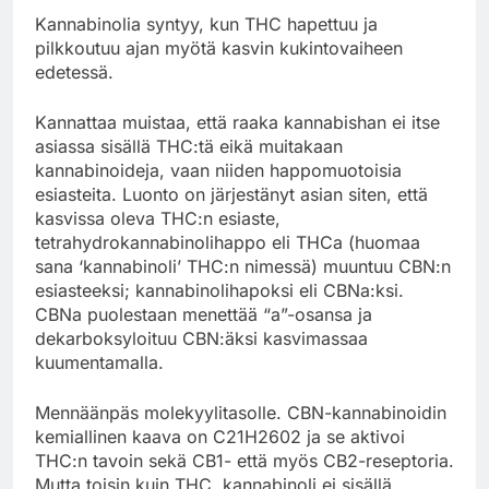
Kannabinolia syntyy, kun THC hapettuu ja
pilkkoutuu ajan myötä kasvin kukintovaiheen
edetessä.
Kannattaa muistaa, että raaka kannabishan ei itse
asiassa sisällä THC:tä eikä muitakaan
kannabinoideja, vaan niiden happomuotoisia
esiasteita. Luonto on järjestänyt asian siten, että
kasvissa oleva THC:n esiaste,
tetrahydrokannabinolihappo eli THCa (huomaa
sana ‘kannabinoli’ THC:n nimessä) muuntuu CBN:n
esiasteeksi; kannabinolihapoksi eli CBNa:ksi.
CBNa puolestaan menettää “a”-osansa ja
dekarboksyloituu CBN:äksi kasvimassaa
kuumentamalla.
Mennäänpäs molekyylitasolle. CBN-kannabinoidin
kemiallinen kaava on C21H2602 ja se aktivoi
THC:n tavoin sekä CB1- että myös CB2-reseptoria.
Mutta toisin kuin THC, kannabinoli ei sisällä