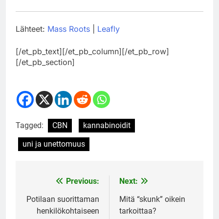
Lähteet:
Mass Roots
|
Leafly
[/et_pb_text][/et_pb_column][/et_pb_row]
[/et_pb_section]
Tagged:
CBN
kannabinoidit
uni ja unettomuus
Previous:
Next:
Post
navigation
Potilaan suorittaman
Mitä “skunk” oikein
henkilökohtaiseen
tarkoittaa?