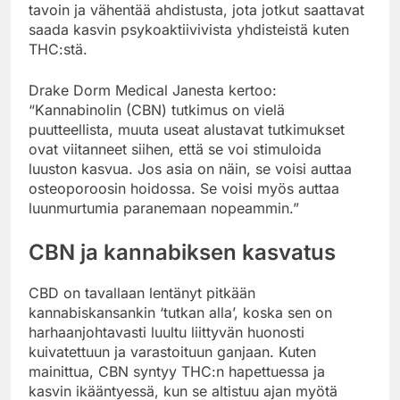
tavoin ja vähentää ahdistusta, jota jotkut saattavat
saada kasvin psykoaktiivivista yhdisteistä kuten
THC:stä.
Drake Dorm Medical Janesta kertoo:
“Kannabinolin (CBN) tutkimus on vielä
puutteellista, muuta useat alustavat tutkimukset
ovat viitanneet siihen, että se voi stimuloida
luuston kasvua. Jos asia on näin, se voisi auttaa
osteoporoosin hoidossa. Se voisi myös auttaa
luunmurtumia paranemaan nopeammin.”
CBN ja kannabiksen kasvatus
CBD on tavallaan lentänyt pitkään
kannabiskansankin ‘tutkan alla’, koska sen on
harhaanjohtavasti luultu liittyvän huonosti
kuivatettuun ja varastoituun ganjaan. Kuten
mainittua, CBN syntyy THC:n hapettuessa ja
kasvin ikääntyessä, kun se altistuu ajan myötä