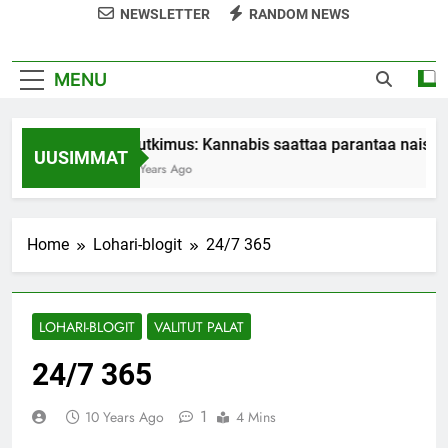
NEWSLETTER
RANDOM NEWS
MENU
Tutkimus: Kannabis saattaa parantaa naiste
UUSIMMAT
7 Years Ago
Home
Lohari-blogit
24/7 365
LOHARI-BLOGIT
VALITUT PALAT
24/7 365
1
10 Years Ago
4 Mins