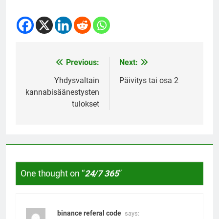
Previous:
Next:
Post
navigation
Yhdysvaltain
Päivitys tai osa 2
kannabisäänestysten
tulokset
One thought on “
24/7 365
”
binance referal code
says: