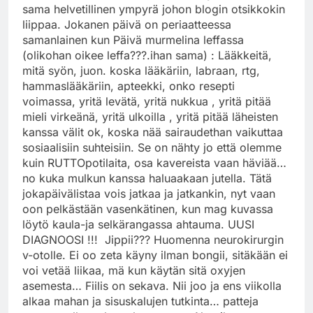
sama helvetillinen ympyrä johon blogin otsikkokin
liippaa. Jokanen päivä on periaatteessa
samanlainen kun Päivä murmelina leffassa
(olikohan oikee leffa???.ihan sama) : Lääkkeitä,
mitä syön, juon. koska lääkäriin, labraan, rtg,
hammaslääkäriin, apteekki, onko resepti
voimassa, yritä levätä, yritä nukkua , yritä pitää
mieli virkeänä, yritä ulkoilla , yritä pitää läheisten
kanssa välit ok, koska nää sairaudethan vaikuttaa
sosiaalisiin suhteisiin. Se on nähty jo että olemme
kuin RUTTOpotilaita, osa kavereista vaan häviää…
no kuka mulkun kanssa haluaakaan jutella. Tätä
jokapäivälistaa vois jatkaa ja jatkankin, nyt vaan
oon pelkästään vasenkätinen, kun mag kuvassa
löytö kaula-ja selkärangassa ahtauma. UUSI
DIAGNOOSI !!! Jippii??? Huomenna neurokirurgin
v-otolle. Ei oo zeta käyny ilman bongii, sitäkään ei
voi vetää liikaa, mä kun käytän sitä oxyjen
asemesta… Fiilis on sekava. Nii joo ja ens viikolla
alkaa mahan ja sisuskalujen tutkinta… patteja