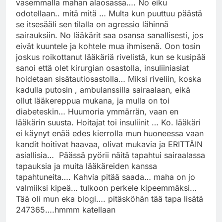
vasemmalla mahan alaosassa…. No eiku
odotellaan.. mitä mitä … Multa kun puuttuu päästä
se itsesääli sen tilalla on agressio lähinnä
sairauksiin. No lääkärit saa osansa sanallisesti, jos
eivät kuuntele ja kohtele mua ihmisenä. Oon tosin
joskus roikottanut lääkäriä rivelistä, kun se kusipää
sanoi että olet kirurgian osastolla, insuliiniasiat
hoidetaan sisätautiosastolla… Miksi riveliin, koska
kadulla putosin , ambulanssilla sairaalaan, eikä
ollut lääkereppua mukana, ja mulla on toi
diabeteskin… Huumoria ymmärrän, vaan en
lääkärin suusta. Hoitajat toi insuliinit … Ko. lääkäri
ei käynyt enää edes kierrolla mun huoneessa vaan
kandit hoitivat haavaa, olivat mukavia ja ERITTÄIN
asiallisia… Päässä pyörii näitä tapahtui sairaalassa
tapauksia ja muita lääkäreiden kanssa
tapahtuneita…. Kahvia pitää saada… maha on jo
valmiiksi kipeä… tulkoon perkele kipeemmäksi…
Tää oli mun eka blogi…. pitäsköhän tää tapa lisätä
247365….hmmm katellaan