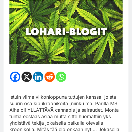
Istuin viime viikonloppuna tuttujen kanssa, joista
suurin osa kipukroonikoita ,niinku mä. Parilla MS.
Aihe oli YLLÄTTÄVÄ cannabis ja sairaudet. Monta
tuntia eestaas asiaa mutta sitte huomattiin yks
yhdistävä tekijä jokaisella paikalla olevalla
kroonikolla. Mitäs tää elo onkaan nyt…. Jokasella