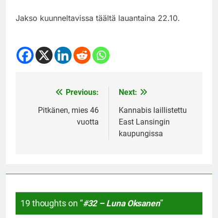
Jakso kuunneltavissa täältä lauantaina 22.10.
Previous:
Next:
Post
navigation
Pitkänen, mies 46
Kannabis laillistettu
vuotta
East Lansingin
kaupungissa
19 thoughts on “
#32 – Luna Oksanen
”