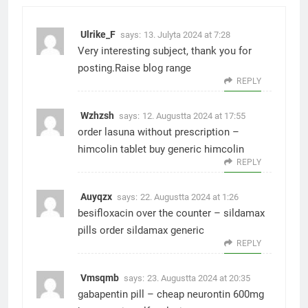
Ulrike_F
says:
13. Julyta 2024 at 7:28
Very interesting subject, thank you for
posting.
Raise blog range
REPLY
Wzhzsh
says:
12. Augustta 2024 at 17:55
order lasuna without prescription –
himcolin tablet
buy generic himcolin
REPLY
Auyqzx
says:
22. Augustta 2024 at 1:26
besifloxacin over the counter –
sildamax
pills
order sildamax generic
REPLY
Vmsqmb
says:
23. Augustta 2024 at 20:35
gabapentin pill –
cheap neurontin 600mg