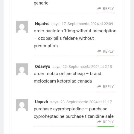
generic
REPLY
Nqadvs
says:
17. Septemberta 2024 at 22:09
order baclofen 10mg without prescription
–
ozobax pills
feldene without
prescription
REPLY
Odawyo
says:
22. Septemberta 2024 at 2:13
order mobic online cheap –
brand
meloxicam
ketorolac canada
REPLY
Ucprzh
says:
23. Septemberta 2024 at 11:17
purchase cyproheptadine –
purchase
cyproheptadine
purchase tizanidine sale
REPLY