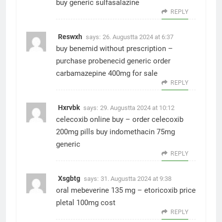
buy generic sulfasalazine
REPLY
Reswxh
says:
26. Augustta 2024 at 6:37
buy benemid without prescription –
purchase probenecid generic
order
carbamazepine 400mg for sale
REPLY
Hxrvbk
says:
29. Augustta 2024 at 10:12
celecoxib online buy –
order celecoxib
200mg pills
buy indomethacin 75mg
generic
REPLY
Xsgbtg
says:
31. Augustta 2024 at 9:38
oral mebeverine 135 mg –
etoricoxib price
pletal 100mg cost
REPLY