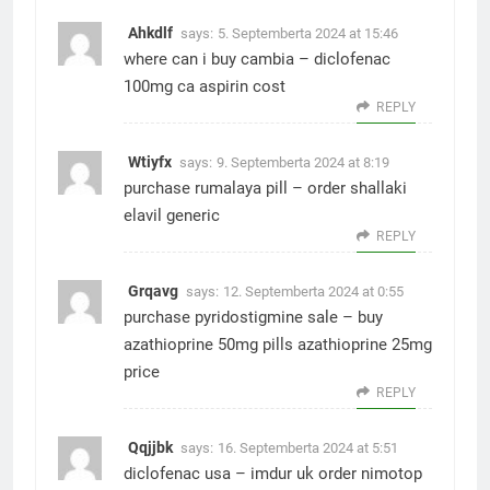
Ahkdlf
says:
5. Septemberta 2024 at 15:46
where can i buy cambia –
diclofenac
100mg ca
aspirin cost
REPLY
Wtiyfx
says:
9. Septemberta 2024 at 8:19
purchase rumalaya pill –
order shallaki
elavil generic
REPLY
Grqavg
says:
12. Septemberta 2024 at 0:55
purchase pyridostigmine sale –
buy
azathioprine 50mg pills
azathioprine 25mg
price
REPLY
Qqjjbk
says:
16. Septemberta 2024 at 5:51
diclofenac usa –
imdur uk
order nimotop