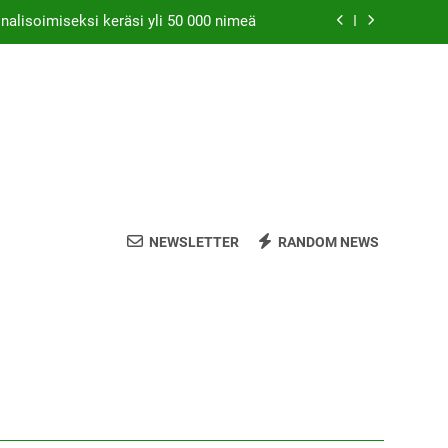
nalisoimiseksi keräsi yli 50 000 nimeä
s sallisi kannabiksen kotikasvatuksen
ätiö lääkekannabistutkimusten kannalla
is saattaa parantaa naisten orgasmeja
nalisoimiseksi keräsi yli 50 000 nimeä
s sallisi kannabiksen kotikasvatuksen
NEWSLETTER
RANDOM NEWS
ätiö lääkekannabistutkimusten kannalla