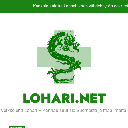
Kansalaisaloite kannabiksen viihdekäytön dekrimi
Thaimaassa lakiehdotu
Michael J. Fox -sä
Tutkimus: Kannab
Kansalaisaloite kannabiksen viihdekäytön dekrimi
Thaimaassa lakiehdotu
Michael J. Fox -sä
LOHARI.NET
Verkkolehti Lohari – Kannabisuutisia Suomesta ja maailmalta.
HMM EIN A