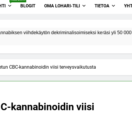
HTI
BLOGIT
OMA LOHARI-TILI
TIETOA
YHT
hdekäytön dekriminalisoimiseksi keräsi yli 50 000 nimeä
n CBC-kannabinoidin viisi terveysvaikutusta
-kannabinoidin viisi