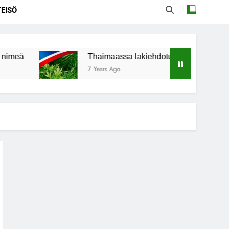
EISÖ
Thaimaassa lakiehdotus sallisi kannabiksen kotikas
7 Years Ago