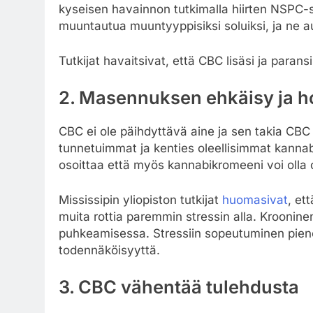
kyseisen havainnon tutkimalla hiirten NSPC-s
muuntautua muuntyyppisiksi soluiksi, ja ne a
Tutkijat havaitsivat, että CBC lisäsi ja parans
2. Masennuksen ehkäisy ja h
CBC ei ole päihdyttävä aine ja sen takia CBC
tunnetuimmat ja kenties oleellisimmat kanna
osoittaa että myös kannabikromeeni voi olla
Mississipin yliopiston tutkijat
huomasivat
, et
muita rottia paremmin stressin alla. Kroonin
puhkeamisessa. Stressiin sopeutuminen pie
todennäköisyyttä.
3. CBC vähentää tulehdusta