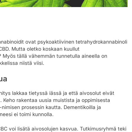
abinoidit ovat psykoaktiivinen tetrahydrokannabinoli
 CBD. Mutta oletko koskaan kuullut
 Myös tällä vähemmän tunnetulla aineella on
elissa niistä viisi.
ua
itys lakkaa tietyssä iässä ja että aivosolut eivät
. Keho rakentaa uusia muistista ja oppimisesta
-nimisen prosessin kautta. Dementikoilla ja
eesi ei toimi kunnolla.
CBC voi lisätä aivosolujen kasvua. Tutkimusryhmä teki