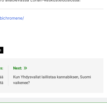
abichromene/
s
s:
Next:
tää
Kun Yhdysvallat laillistaa kannabiksen, Suomi
tä
vaikenee?