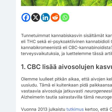
Tunnetuimmat kannabiskasvin sisältämät kann
eli THC sekä ei-psykoaktiivinen kannabidioli
kannabikromeenistä eli CBC-kannabinoidista?
terveysvaikutuksia, ja luettelemme tässä artikk
1. CBC lisää aivosolujen kasv
Olemme luulleet pitkän aikaa, että aivojen keh
uusiudu. Tämä ei kuitenkaan pidä paikkaansa
vastaavia aivosoluja jatkuvasti
neurogeneesi
Alzheimerin tautia sairastavilla tämä neurogen
Vuonna 2013 julkaistu
tutkimus
kertoo, että 