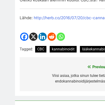
Lähde:
http://herb.co/2016/07/20/cbc-cann
Tagged:
CBC
kannabinoidit
lääkekannabi
Previou
Post
navigation
Viisi asiaa, jotka sinun tulee tie
endokannabinoidijärjestelmäs