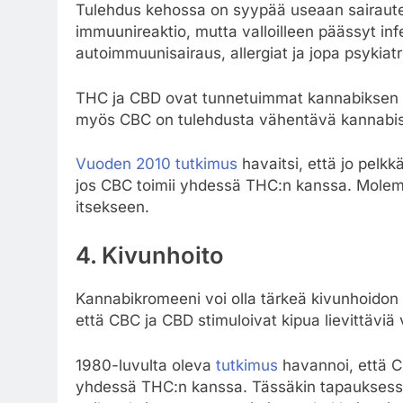
Tulehdus kehossa on syypää useaan sairautee
immuunireaktio, mutta valloilleen päässyt infek
autoimmuunisairaus, allergiat ja jopa psykiat
THC ja CBD ovat tunnetuimmat kannabiksen t
myös CBC on tulehdusta vähentävä kannabis
Vuoden 2010 tutkimus
havaitsi, että jo pelk
jos CBC toimii yhdessä THC:n kanssa. Mole
itsekseen.
4. Kivunhoito
Kannabikromeeni voi olla tärkeä kivunhoidon
että CBC ja CBD stimuloivat kipua lievittäviä 
1980-luvulta oleva
tutkimus
havannoi, että C
yhdessä THC:n kanssa. Tässäkin tapauksessa