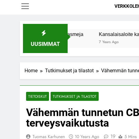
VERKKOLE
antaa naisten orgasmeja
Kansalaisaloite kannabiksen vii
7 Years Ago
UUSIMMAT
Home
Tutkimukset ja tilastot
Vähemmän tunnetu
TIETOISKUT
TUTKIMUKSET JA TILASTOT
Vähemmän tunnetun CBC
terveysvaikutusta
19
Tuomas Karhunen
10 Years Ago
5 Mins