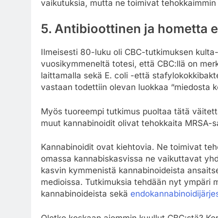
vaikutuksia, mutta ne toimivat tehokkaimmin
5. Antibioottinen ja hometta 
Ilmeisesti 80-luku oli CBC-tutkimuksen kulta-
vuosikymmeneltä totesi, että CBC:llä on merk
laittamalla sekä E. coli -että stafylokokkibak
vastaan todettiin olevan luokkaa “miedosta k
Myös tuoreempi tutkimus puoltaa tätä väitet
muut kannabinoidit olivat tehokkaita MRSA-s
Kannabinoidit ovat kiehtovia. Ne toimivat te
omassa kannabiskasvissa ne vaikuttavat yhde
kasvin kymmenistä kannabinoideista ansaitse
medioissa. Tutkimuksia tehdään nyt ympäri ma
kannabinoideista sekä
endokannabinoidijärje
Oletko koskaan aiemmin kuullut CBC:stä? Ker