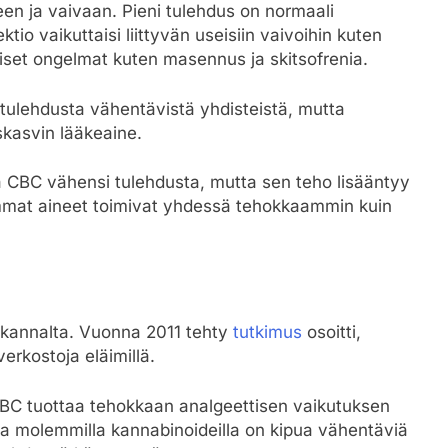
n ja vaivaan. Pieni tulehdus on normaali
tio vaikuttaisi liittyvän useisiin vaivoihin kuten
riset ongelmat kuten masennus ja skitsofrenia.
ulehdusta vähentävistä yhdisteistä, mutta
kasvin lääkeaine.
kä CBC vähensi tulehdusta, mutta sen teho lisääntyy
mmat aineet toimivat yhdessä tehokkaammin kuin
 kannalta. Vuonna 2011 tehty
tutkimus
osoitti,
verkostoja eläimillä.
BC tuottaa tehokkaan analgeettisen vaikutuksen
 molemmilla kannabinoideilla on kipua vähentäviä