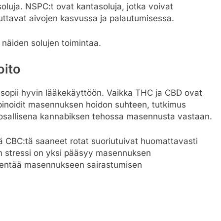
oluja. NSPC:t ovat kantasoluja, jotka voivat
uttavat aivojen kasvussa ja palautumisessa.
i näiden solujen toimintaa.
oito
 sopii hyvin lääkekäyttöön. Vaikka THC ja CBD ovat
binoidit masennuksen hoidon suhteen, tutkimus
 osallisena kannabiksen tehossa masennusta vastaan.
tä CBC:tä saaneet rotat suoriutuivat huomattavasti
en stressi on yksi pääsyy masennuksen
nentää masennukseen sairastumisen