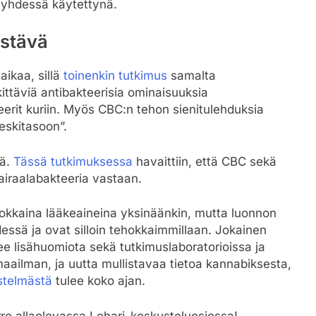
 yhdessä käytettynä.
estävä
aikaa, sillä
toinenkin tutkimus
samalta
ittäviä antibakteerisia ominaisuuksia
teerit kuriin. Myös CBC:n tehon sienitulehduksia
eskitasoon”.
tä.
Tässä tutkimuksessa
havaittiin, että CBC sekä
airaalabakteeria vastaan.
hokkaina lääkeaineina yksinäänkin, mutta luonnon
ssä ja ovat silloin tehokkaimmillaan. Jokainen
e lisähuomiota sekä tutkimuslaboratorioissa ja
ailman, ja uutta mullistavaa tietoa kannabiksesta,
stelmästä
tulee koko ajan.
ro allaolevassa Lohari-keskusteluosiossa!