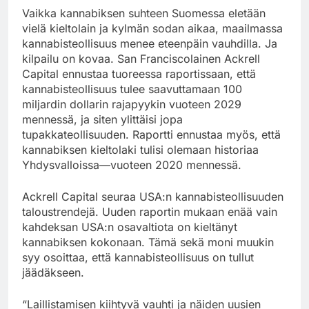
Vaikka kannabiksen suhteen Suomessa eletään
vielä kieltolain ja kylmän sodan aikaa, maailmassa
kannabisteollisuus menee eteenpäin vauhdilla. Ja
kilpailu on kovaa. San Franciscolainen Ackrell
Capital ennustaa tuoreessa raportissaan, että
kannabisteollisuus tulee saavuttamaan 100
miljardin dollarin rajapyykin vuoteen 2029
mennessä, ja siten ylittäisi jopa
tupakkateollisuuden. Raportti ennustaa myös, että
kannabiksen kieltolaki tulisi olemaan historiaa
Yhdysvalloissa—vuoteen 2020 mennessä.
Ackrell Capital seuraa USA:n kannabisteollisuuden
taloustrendejä. Uuden raportin mukaan enää vain
kahdeksan USA:n osavaltiota on kieltänyt
kannabiksen kokonaan. Tämä sekä moni muukin
syy osoittaa, että kannabisteollisuus on tullut
jäädäkseen.
“Laillistamisen kiihtyvä vauhti ja näiden uusien