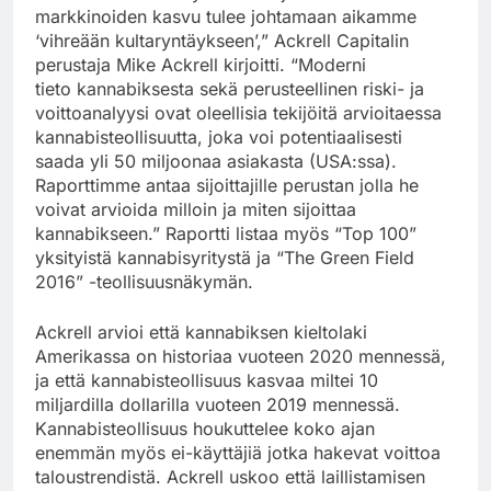
markkinoiden kasvu tulee johtamaan aikamme
‘vihreään kultaryntäykseen’,” Ackrell Capitalin
perustaja Mike Ackrell kirjoitti. “Moderni
tieto kannabiksesta sekä perusteellinen riski- ja
voittoanalyysi ovat oleellisia tekijöitä arvioitaessa
kannabisteollisuutta, joka voi potentiaalisesti
saada yli 50 miljoonaa asiakasta (USA:ssa).
Raporttimme antaa sijoittajille perustan jolla he
voivat arvioida milloin ja miten sijoittaa
kannabikseen.” Raportti listaa myös “Top 100”
yksityistä kannabisyritystä ja “The Green Field
2016” -teollisuusnäkymän.
Ackrell arvioi että kannabiksen kieltolaki
Amerikassa on historiaa vuoteen 2020 mennessä,
ja että kannabisteollisuus kasvaa miltei 10
miljardilla dollarilla vuoteen 2019 mennessä.
Kannabisteollisuus houkuttelee koko ajan
enemmän myös ei-käyttäjiä jotka hakevat voittoa
taloustrendistä. Ackrell uskoo että laillistamisen