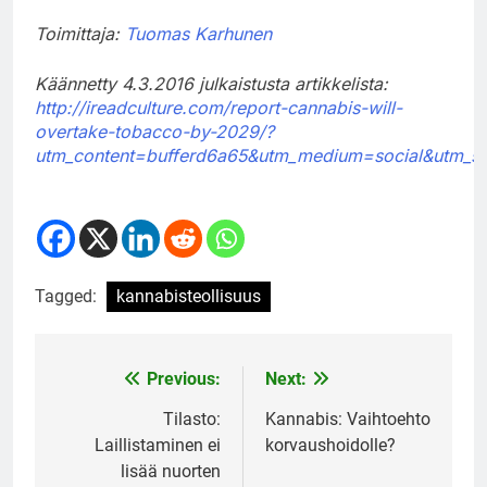
Toimittaja:
Tuomas Karhunen
Käännetty 4.3.2016 julkaistusta artikkelista:
http://ireadculture.com/report-cannabis-will-
overtake-tobacco-by-2029/?
utm_content=bufferd6a65&utm_medium=social&utm_so
Tagged:
kannabisteollisuus
Previous:
Next:
Post
navigation
Tilasto:
Kannabis: Vaihtoehto
Laillistaminen ei
korvaushoidolle?
lisää nuorten