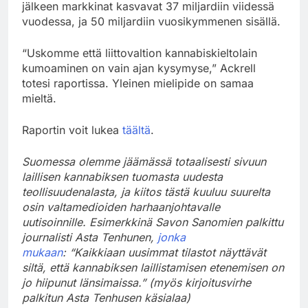
jälkeen markkinat kasvavat 37 miljardiin viidessä
vuodessa, ja 50 miljardiin vuosikymmenen sisällä.
“Uskomme että liittovaltion kannabiskieltolain
kumoaminen on vain ajan kysymyse,” Ackrell
totesi raportissa. Yleinen mielipide on samaa
mieltä.
Raportin voit lukea
täältä
.
Suomessa olemme jäämässä totaalisesti sivuun
laillisen kannabiksen tuomasta uudesta
teollisuudenalasta, ja kiitos tästä kuuluu suurelta
osin valtamedioiden harhaanjohtavalle
uutisoinnille. Esimerkkinä Savon Sanomien palkittu
journalisti Asta Tenhunen,
jonka
mukaan
: “Kaikkiaan uusimmat tilastot näyttävät
siltä, että kannabiksen laillistamisen etenemisen on
jo hiipunut länsimaissa.” (myös kirjoitusvirhe
palkitun Asta Tenhusen käsialaa)