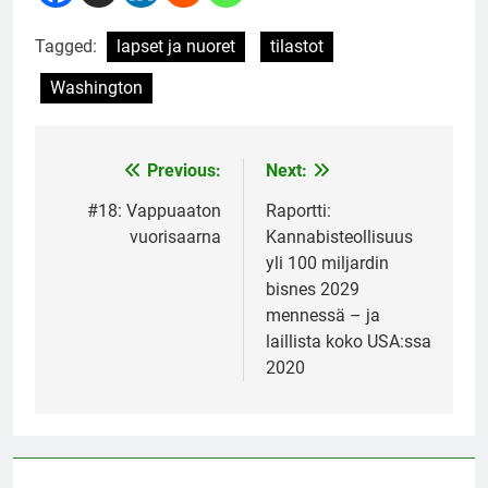
Tagged:
lapset ja nuoret
tilastot
Washington
Previous:
Next:
Post
navigation
#18: Vappuaaton
Raportti:
vuorisaarna
Kannabisteollisuus
yli 100 miljardin
bisnes 2029
mennessä – ja
laillista koko USA:ssa
2020