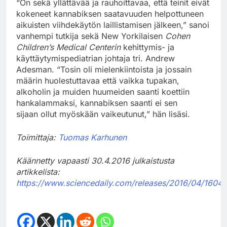
“On sekä yllättävää ja rauhoittavaa, että teinit eivät
kokeneet kannabiksen saatavuuden helpottuneen
aikuisten viihdekäytön laillistamisen jälkeen,” sanoi
vanhempi tutkija sekä New Yorkilaisen
Cohen
Children’s Medical Centerin
kehittymis- ja
käyttäytymispediatrian johtaja tri. Andrew
Adesman. “Tosin oli mielenkiintoista ja jossain
määrin huolestuttavaa että vaikka tupakan,
alkoholin ja muiden huumeiden saanti koettiin
hankalammaksi, kannabiksen saanti ei sen
sijaan ollut myöskään vaikeutunut,” hän lisäsi.
Toimittaja:
Tuomas Karhunen
Käännetty vapaasti 30.4.2016 julkaistusta
artikkelista:
https://www.sciencedaily.com/releases/2016/04/160