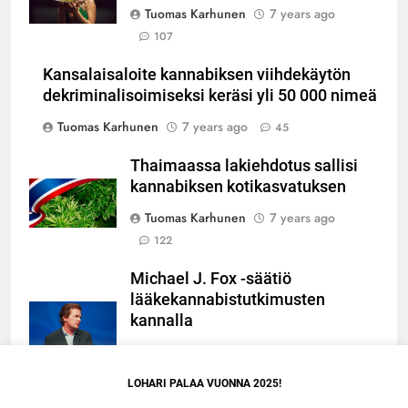
Tuomas Karhunen
7 years ago
107
Kansalaisaloite kannabiksen viihdekäytön
dekriminalisoimiseksi keräsi yli 50 000 nimeä
Tuomas Karhunen
7 years ago
45
Thaimaassa lakiehdotus sallisi
kannabiksen kotikasvatuksen
Tuomas Karhunen
7 years ago
122
Michael J. Fox -säätiö
lääkekannabistutkimusten
kannalla
Tuomas Karhunen
7 years ago
153
LOHARI PALAA VUONNA 2025!