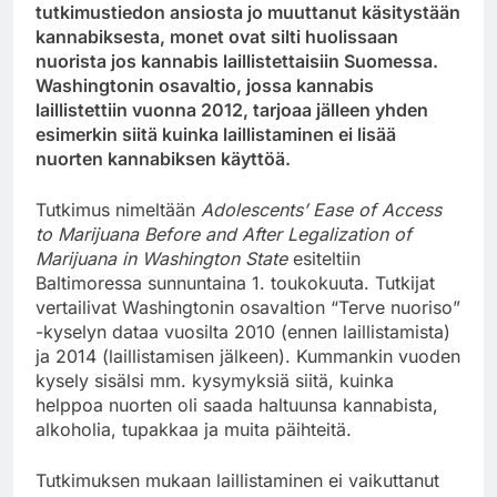
tutkimustiedon ansiosta jo muuttanut käsitystään
kannabiksesta, monet ovat silti huolissaan
nuorista jos kannabis laillistettaisiin Suomessa.
Washingtonin osavaltio, jossa kannabis
laillistettiin vuonna 2012, tarjoaa jälleen yhden
esimerkin siitä kuinka laillistaminen ei lisää
nuorten kannabiksen käyttöä.
Tutkimus nimeltään
Adolescents’ Ease of Access
to Marijuana Before and After Legalization of
Marijuana in Washington State
esiteltiin
Baltimoressa sunnuntaina 1. toukokuuta. Tutkijat
vertailivat Washingtonin osavaltion “Terve nuoriso”
-kyselyn dataa vuosilta 2010 (ennen laillistamista)
ja 2014 (laillistamisen jälkeen). Kummankin vuoden
kysely sisälsi mm. kysymyksiä siitä, kuinka
helppoa nuorten oli saada haltuunsa kannabista,
alkoholia, tupakkaa ja muita päihteitä.
Tutkimuksen mukaan laillistaminen ei vaikuttanut