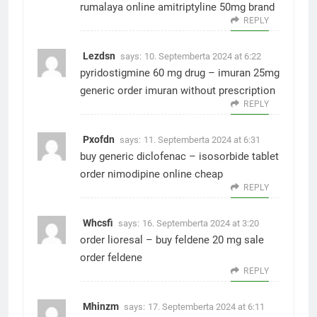
rumalaya online
amitriptyline 50mg brand
REPLY
Lezdsn
says:
10. Septemberta 2024 at 6:22
pyridostigmine 60 mg drug –
imuran 25mg
generic
order imuran without prescription
REPLY
Pxofdn
says:
11. Septemberta 2024 at 6:31
buy generic diclofenac –
isosorbide tablet
order nimodipine online cheap
REPLY
Whcsfi
says:
16. Septemberta 2024 at 3:20
order lioresal –
buy feldene 20 mg sale
order feldene
REPLY
Mhinzm
says:
17. Septemberta 2024 at 6:11