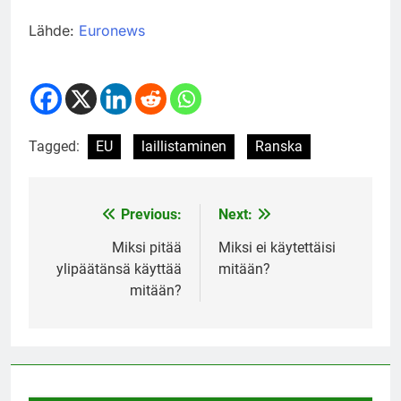
Lähde:
Euronews
Tagged:
EU
laillistaminen
Ranska
Previous:
Next:
Post
navigation
Miksi pitää
Miksi ei käytettäisi
ylipäätänsä käyttää
mitään?
mitään?