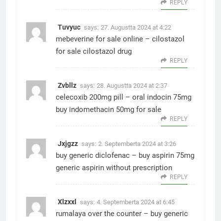
REPLY
Tuvyuc
says:
27. Augustta 2024 at 4:22
mebeverine for sale online –
cilostazol
for sale
cilostazol drug
REPLY
Zvbllz
says:
28. Augustta 2024 at 2:37
celecoxib 200mg pill –
oral indocin 75mg
buy indomethacin 50mg for sale
REPLY
Jxjgzz
says:
2. Septemberta 2024 at 3:26
buy generic diclofenac –
buy aspirin 75mg
generic
aspirin without prescription
REPLY
Xlzxxl
says:
4. Septemberta 2024 at 6:45
rumalaya over the counter –
buy generic