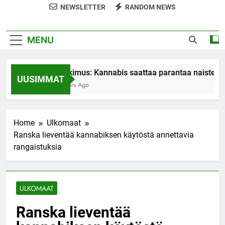
NEWSLETTER
RANDOM NEWS
MENU
Tutkimus: Kannabis saattaa parantaa naisten o
UUSIMMAT
7 Years Ago
Home
Ulkomaat
Ranska lieventää kannabiksen käytöstä annettavia
rangaistuksia
ULKOMAAT
Ranska lieventää