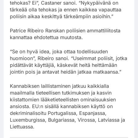
tehokas? Ei”, Castaner sanoi. “Nykypäivänä on
tärkeää olla tehokas ja ennen kaikkea vapauttaa
poliisin aikaa keskittyä tärkeämpiin asioihin.”
Patrice Ribeiro Ranskan poliisien ammattiliitosta
kannattaa ehdotettua muutosta.
“Se on hyvä idea, joka ottaa todellisuuden
huomioon”, Ribeiro sanoi. “Useimmat poliisit, jotka
pidättävät käyttäjiä, käskevät heitä heittämään
jointin pois ja antavat heidän jatkaa matkaansa.”
Kannabiksen laillistaminen jatkuu kaikkialla
maailmalla tieteellisen tutkimuksen ja kasvin
kiistattomien lääketieteellisten ominaisuuksien
ansiosta. EU:n sisällä kannabiksen käyttö on
dekriminalisoitu Portugalissa, Espanjassa,
Luxemburgissa, Bulgariassa, Virossa, Latviassa ja
Liettuassa.