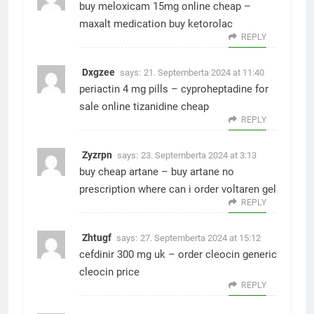
buy meloxicam 15mg online cheap –
maxalt medication
buy ketorolac
REPLY
Dxgzee
says:
21. Septemberta 2024 at 11:40
periactin 4 mg pills –
cyproheptadine for
sale online
tizanidine cheap
REPLY
Zyzrpn
says:
23. Septemberta 2024 at 3:13
buy cheap artane –
buy artane no
prescription
where can i order voltaren gel
REPLY
Zhtugf
says:
27. Septemberta 2024 at 15:12
cefdinir 300 mg uk –
order cleocin generic
cleocin price
REPLY