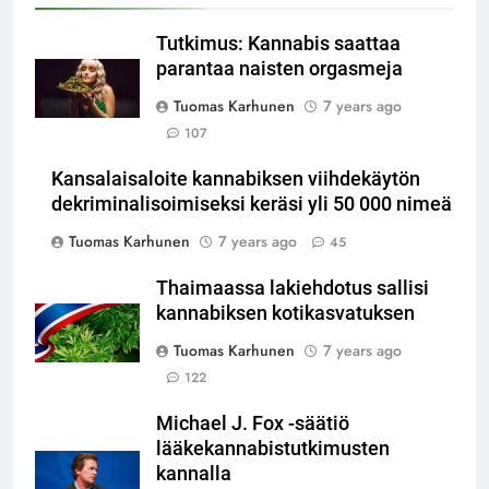
Tutkimus: Kannabis saattaa
parantaa naisten orgasmeja
Tuomas Karhunen
7 years ago
107
Kansalaisaloite kannabiksen viihdekäytön
dekriminalisoimiseksi keräsi yli 50 000 nimeä
Tuomas Karhunen
7 years ago
45
Thaimaassa lakiehdotus sallisi
kannabiksen kotikasvatuksen
Tuomas Karhunen
7 years ago
122
Michael J. Fox -säätiö
lääkekannabistutkimusten
kannalla