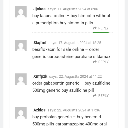
Jjokas
says:
11. Augustta 2024 at 6:06
buy lasuna online –
buy himcolin without
a prescription
buy himcolin pills
REPLY
Skqfmf
says:
17. Augustta 2024 at 18:25
besifloxacin for sale online –
order
generic carbocisteine
purchase sildamax
REPLY
Xmfpzk
says:
22. Augustta 2024 at 11:22
order gabapentin generic –
buy azulfidine
500mg generic
buy azulfidine pill
REPLY
Azkigs
says:
22. Augustta 2024 at 17:36
buy probalan generic –
buy benemid
500mg pills
carbamazepine 400mg oral