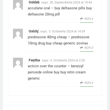
Oxldxb
says:
28. Septemberta 2024 at 19:44
accutane oral –
buy deltasone pills
buy
deltasone 20mg pill
REPLY
Oxlchj
says:
3. Octoberta 2024 at 14:39
prednisone 40mg cheap –
prednisone
10mg drug
buy cheap generic zovirax
REPLY
Fwytba
says:
4. Octoberta 2024 at 2:28
acticin over the counter –
benzoyl
peroxide online buy
buy retin cream
generic
REPLY