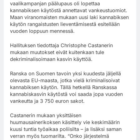
vaalikampanjan päälupaus oli lopettaa
kannabiksen käytöstä annettavat vankeustuomiot.
Maan viranomaisten mukaan uusi laki kannabiksen
käytön rangaistusten lieventämisestä esitellään
vuoden loppuun mennessä.
Hallituksen tiedottaja Christophe Castanerin
mukaan muutokset eivät kuitenkaan tule
dekriminalisoimaan kasvin käyttöä.
Ranska on Suomen tavoin yksi kuudesta jäljellä
olevasta EU-maasta, jotka vielä kriminalisoivat
kannabiksen käytön. Tällä hetkellä Ranskassa
kannabiskasvin käytöstä voi saada jopa vuoden
vankeutta ja 3 750 euron sakot.
Castanerin mukaan yksittäisen
huumausainerikoksen käsittely vie keskimäärin
kuusi tuntia työaikaa poliisilta – ja lisäksi saman
verran myös tuomarilta. “Onko järjestelmä