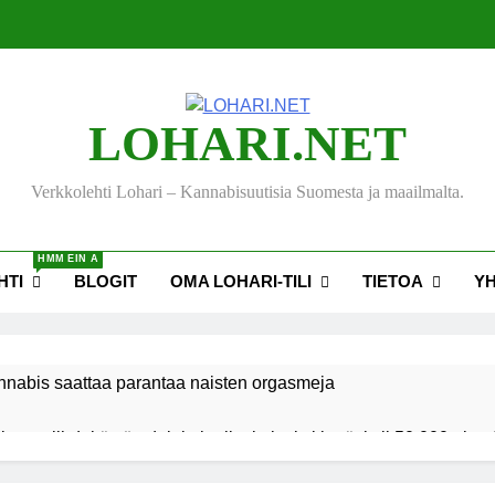
LOHARI.NET
Verkkolehti Lohari – Kannabisuutisia Suomesta ja maailmalta.
HMM EIN A
HTI
BLOGIT
OMA LOHARI-TILI
TIETOA
Y
nnabis saattaa parantaa naisten orgasmeja
ksen viihdekäytön dekriminalisoimiseksi keräsi yli 50 000 nime
akiehdotus sallisi kannabiksen kotikasvatuksen