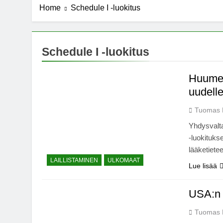
Home
Schedule I -luokitus
7 Years Ago
Michael J. Fo
7 Years Ago
Kannabista de
Schedule I -luokitus
7 Years Ago
Meksiko ääne
Huumev
7 Years Ago
uudell
Tuomas 
Yhdysvalta
-luokituks
lääketiete
LAILLISTAMINEN
ULKOMAAT
Lue lisää
USA:n h
Tuomas 