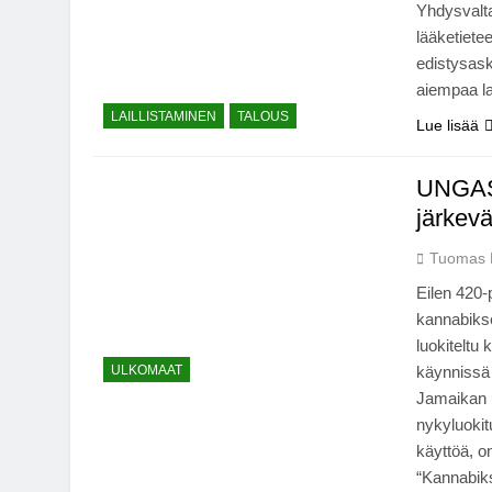
Yhdysvalta
lääketiete
edistysask
aiempaa la
LAILLISTAMINEN
TALOUS
Lue lisää
UNGASS
järkev
Tuomas 
Eilen 420-
kannabiks
luokiteltu 
ULKOMAAT
käynnissä
Jamaikan 
nykyluokit
käyttöä, o
“Kannabik