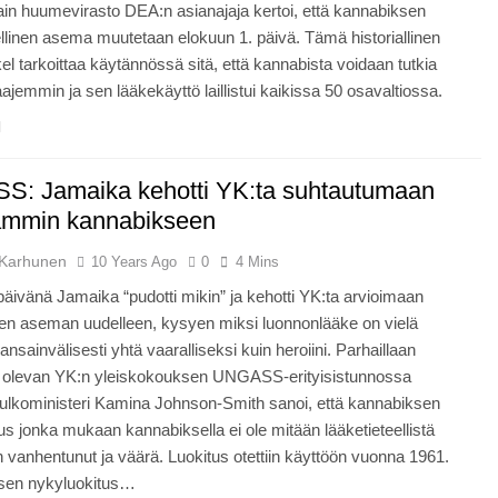
in huumevirasto DEA:n asianajaja kertoi, että kannabiksen
ellinen asema muutetaan elokuun 1. päivä. Tämä historiallinen
el tarkoittaa käytännössä sitä, että kannabista voidaan tutkia
ajemmin ja sen lääkekäyttö laillistui kaikissa 50 osavaltiossa.
: Jamaika kehotti YK:ta suhtautumaan
ämmin kannabikseen
Karhunen
10 Years Ago
0
4 Mins
päivänä Jamaika “pudotti mikin” ja kehotti YK:ta arvioimaan
en aseman uudelleen, kysyen miksi luonnonlääke on vielä
kansainvälisesti yhtä vaaralliseksi kuin heroiini. Parhaillaan
 olevan YK:n yleiskokouksen UNGASS-erityisistunnossa
ulkoministeri Kamina Johnson-Smith sanoi, että kannabiksen
us jonka mukaan kannabiksella ei ole mitään lääketieteellistä
n vanhentunut ja väärä. Luokitus otettiin käyttöön vuonna 1961.
sen nykyluokitus…