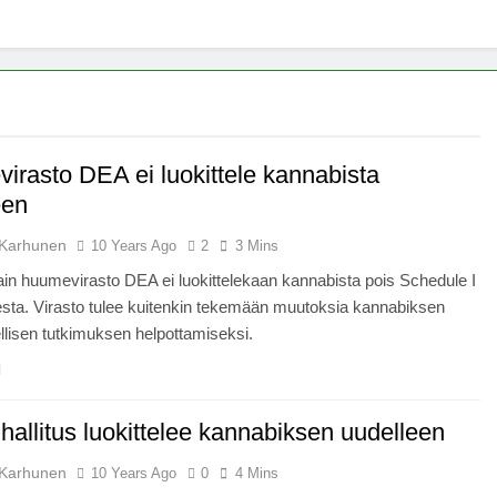
x -säätiö lääkekannabistutkimusten kannalla
mentiapotilaille – Uusi tutkimus Australiassa
stää kannabiksen viihdekäytön laillistamisesta
irasto DEA ei luokittele kannabista
een
Karhunen
10 Years Ago
2
3 Mins
in huumevirasto DEA ei luokittelekaan kannabista pois Schedule I
esta. Virasto tulee kuitenkin tekemään muutoksia kannabiksen
ellisen tutkimuksen helpottamiseksi.
allitus luokittelee kannabiksen uudelleen
Karhunen
10 Years Ago
0
4 Mins