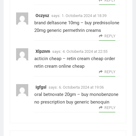
REPLY
Oczysz
says:
1. Octoberta 2024 at 18:39
brand deltasone 10mg –
buy prednisolone
20mg generic
permethrin creams
REPLY
Xlpznm
says:
4. Octoberta 2024 at 22:55
acticin cheap –
retin cream cheap
order
retin cream online cheap
REPLY
Igfgsl
says:
6. Octoberta 2024 at 19:06
oral betnovate 20gm –
buy monobenzone
no prescription
buy generic benoquin
REPLY