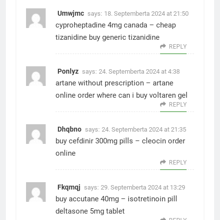
Umwjmc
says:
18. Septemberta 2024 at 21:50
cyproheptadine 4mg canada –
cheap
tizanidine
buy generic tizanidine
REPLY
Ponlyz
says:
24. Septemberta 2024 at 4:38
artane without prescription –
artane
online order
where can i buy voltaren gel
REPLY
Dhqbno
says:
24. Septemberta 2024 at 21:35
buy cefdinir 300mg pills –
cleocin order
online
REPLY
Fkqmqj
says:
29. Septemberta 2024 at 13:29
buy accutane 40mg –
isotretinoin pill
deltasone 5mg tablet