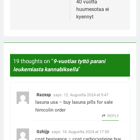
40 vuotta
huumesotaa ei
kyennyt
19 thoughts on “
9-vuotias tyttö parani
leukemiasta kannabiksella
”
Razxsp
says:
12. Augustta 2024 at 9:47
lasuna usa –
buy lasuna pills for sale
himcolin order
REPLY
Gzhijp
says:
18. Augustta 2024 at 17:50
cost besivance –
cost carbocysteine
buy