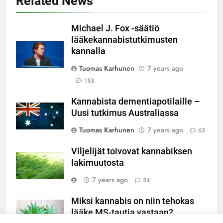
Related News
Michael J. Fox -säätiö
lääkekannabistutkimusten
kannalla
Tuomas Karhunen
7 years ago
153
Kannabista dementiapotilaille –
Uusi tutkimus Australiassa
Tuomas Karhunen
7 years ago
63
Viljelijät toivovat kannabiksen
lakimuutosta
7 years ago
24
Miksi kannabis on niin tehokas
lääke MS-tautia vastaan?