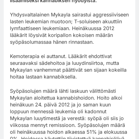
lisäämiseksi kannabiksen hyödyistä.
Yhdysvaltalainen Mykayla sairastui aggressiiviseen
lasten leukemian muotoon; T-soluiseen akuuttiin
lymfaattiseen leukemiaan. Heinäkuussa 2012
lääkärit löysivät koripallon kokoisen määrän
syöpäsolumassaa hänen rinnastaan.
Kemoterapia ei auttanut. Lääkärit ehdottivat
seuraavaksi sädehoitoa ja luuydinsiirtoa, mutta
Mykaylan vanhemmat päättivät sen sijaan kokeilla
hoitaa lastaan kannabiksella.
Syöpäsolujen määrä lähti laskuun välittömästi
Mykaylan aloitettua kannabishoidon. Hoito alkoi
heinäkuun 24. päivä 2012 ja jo saman kuun
loppuun mennessä leukemia oli kadonnut
Mykaylan luuytimestä ja verestä: syöpä oli siis jo
viikossa mennyt remissioon. Syöpäsolujen määrä
oli heinäkuussa hoidon alkaessa 51% ja elokuussa
0%. Hoidossa käytettiin tiivistettyä kannabisöljyä,