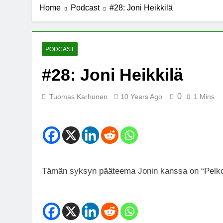
Home
Podcast
#28: Joni Heikkilä
7 Years Ago
Michael J. Fo
7 Years Ago
Kannabista de
PODCAST
7 Years Ago
#28: Joni Heikkilä
Meksiko ääne
7 Years Ago
0
Tuomas Karhunen
10 Years Ago
1 Mins
Tämän syksyn pääteema Jonin kanssa on “Pelko