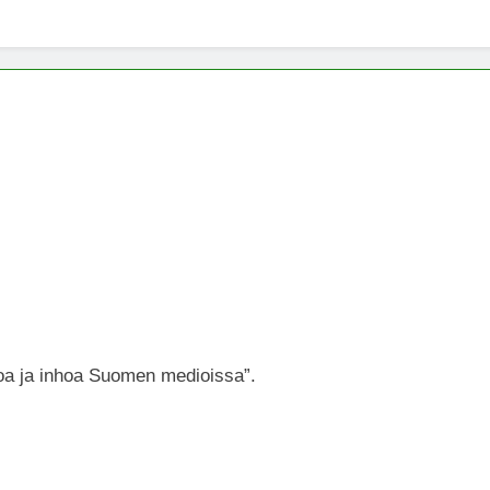
x -säätiö lääkekannabistutkimusten kannalla
mentiapotilaille – Uusi tutkimus Australiassa
stää kannabiksen viihdekäytön laillistamisesta
a ja inhoa Suomen medioissa”.