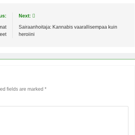
us:
Next:
mat
Sairaanhoitaja: Kannabis vaarallisempaa kuin
eet
heroiini
ed fields are marked
*