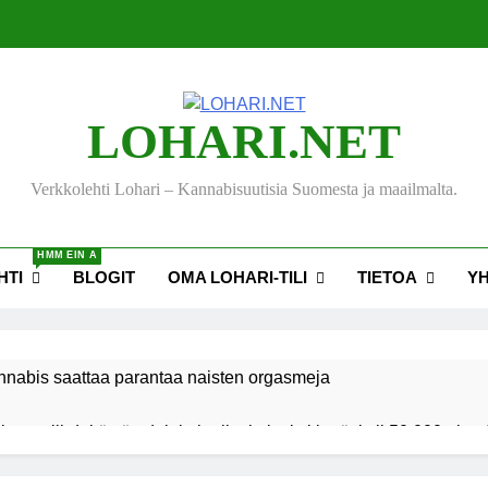
LOHARI.NET
Verkkolehti Lohari – Kannabisuutisia Suomesta ja maailmalta.
HMM EIN A
HTI
BLOGIT
OMA LOHARI-TILI
TIETOA
Y
nnabis saattaa parantaa naisten orgasmeja
ksen viihdekäytön dekriminalisoimiseksi keräsi yli 50 000 nime
akiehdotus sallisi kannabiksen kotikasvatuksen