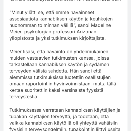
“Minut yllätti se, että emme havainneet
assosiaatiota kannabiksen käytön ja keuhkojen
huonomman toiminnan välillä”, sanoi Madeline
Meier, psykologian professori Arizonan
yliopistosta ja yksi tutkimuksen kirjoittajista.
Meier lisäsi, että havainto on yhdenmukainen
muiden vastaavien tutkimusten kanssa, joissa
tarkastellaan kannabiksen käytön ja sydämen
terveyden välistä suhdetta. Hän sanoi että
aiemmissa tutkimuksissa luotettiin osallistujien
omaan raportointiin hyvinvoinnistaan, mutta tällä
kertaa suoritettiin kaksi varsinaista fyysistä
terveystestiä.
Tutkimuksessa verrataan kannabiksen käyttäjien ja
tupakan käyttäjien terveyttä, ja todetaan, että
vaikka kannabiksen käytöllä oli yhteyttä vähäisiin
fyysisiin terveysongelmiin, tupakointiin liittyi useita