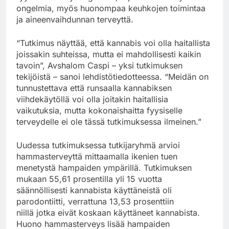
ongelmia, myös huonompaa keuhkojen toimintaa
ja aineenvaihdunnan terveyttä.
“Tutkimus näyttää, että kannabis voi olla haitallista
joissakin suhteissa, mutta ei mahdollisesti kaikin
tavoin”, Avshalom Caspi – yksi tutkimuksen
tekijöistä – sanoi lehdistötiedotteessa. “Meidän on
tunnustettava että runsaalla kannabiksen
viihdekäytöllä voi olla joitakin haitallisia
vaikutuksia, mutta kokonaishaitta fyysiselle
terveydelle ei ole tässä tutkimuksessa ilmeinen.”
Uudessa tutkimuksessa tutkijaryhmä arvioi
hammasterveyttä mittaamalla ikenien tuen
menetystä hampaiden ympärillä. Tutkimuksen
mukaan 55,61 prosentilla yli 15 vuotta
säännöllisesti kannabista käyttäneistä oli
parodontiitti, verrattuna 13,53 prosenttiin
niillä jotka eivät koskaan käyttäneet kannabista.
Huono hammasterveys lisää hampaiden