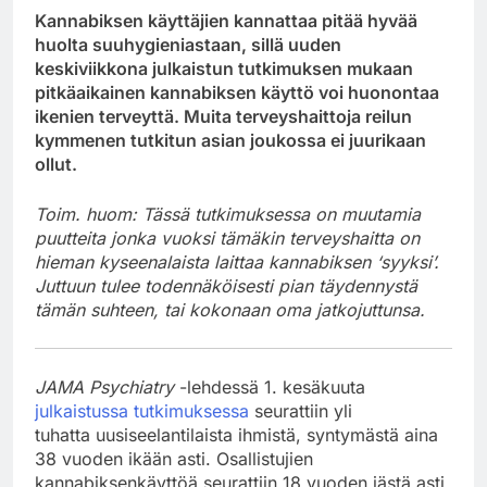
Kannabiksen käyttäjien kannattaa pitää hyvää
huolta suuhygieniastaan, sillä uuden
keskiviikkona julkaistun tutkimuksen mukaan
pitkäaikainen kannabiksen käyttö voi huonontaa
ikenien terveyttä. Muita terveyshaittoja reilun
kymmenen tutkitun asian joukossa ei juurikaan
ollut.
Toim. huom: Tässä tutkimuksessa on muutamia
puutteita jonka vuoksi tämäkin terveyshaitta on
hieman kyseenalaista laittaa kannabiksen ‘syyksi’.
Juttuun tulee todennäköisesti pian täydennystä
tämän suhteen, tai kokonaan oma jatkojuttunsa.
JAMA Psychiatry
-lehdessä 1. kesäkuuta
julkaistussa tutkimuksessa
seurattiin yli
tuhatta uusiseelantilaista ihmistä, syntymästä aina
38 vuoden ikään asti. Osallistujien
kannabiksenkäyttöä seurattiin 18 vuoden iästä asti.