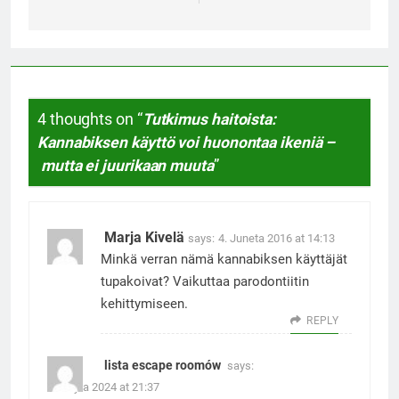
4 thoughts on “
Tutkimus haitoista:
Kannabiksen käyttö voi huonontaa ikeniä –
mutta ei juurikaan muuta
”
Marja Kivelä
says:
4. Juneta 2016 at 14:13
Minkä verran nämä kannabiksen käyttäjät
tupakoivat? Vaikuttaa parodontiitin
kehittymiseen.
REPLY
lista escape roomów
says:
5. Julyta 2024 at 21:37