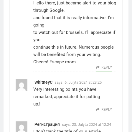
Hello there, just became alert to your blog
through Google,
and found that it is really informative. I’m
going
to watch out for brussels. I’ll appreciate if
you
continue this in future. Numerous people
will be benefited from your writing.
Cheers!
Escape room
REPLY
WhitneyC
says:
6. Julyta 2024 at 23:25
Very interesting points you have
remarked, appreciate it for putting
up.
!
REPLY
Регистрация
says:
23. Julyta 2024 at 12:24
I don’t think the title of your article