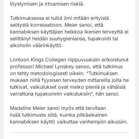
löystymisen ja irtoamisen riskiä.
Tutkimuksessa ei tullut ilmi mitään erityistä
selitystä korrelaatioon. Meier sanoi, että
kannabiksen käyttäjien heikkoa ikenien terveyttä ei
selittänyt heidän suuhygieniansa, tupakointi tai
alkoholin väärinkäyttö.
Lontoon Kings Collegen riippuvuuksiin erikoistunut
professori Michael Lynskey sanoo, että tutkimus
on tehty metodologisesti oikein. “Tutkimuksen
mukaan niillä fyysisen terveyden mittareilla joita he
tutkivat, vaikutukset ovat melko pieniä ja vähäisiä
verrattuna tupakoinnin vaikutuksiin”, hän sanoi.
Madeline Meier sanoi myös että tarvitaan
lisää tutkimusta siitä, kuinka pitkäaikainen
kannabiksen käyttö vaikuttaa vanhempiin aikuisiin.