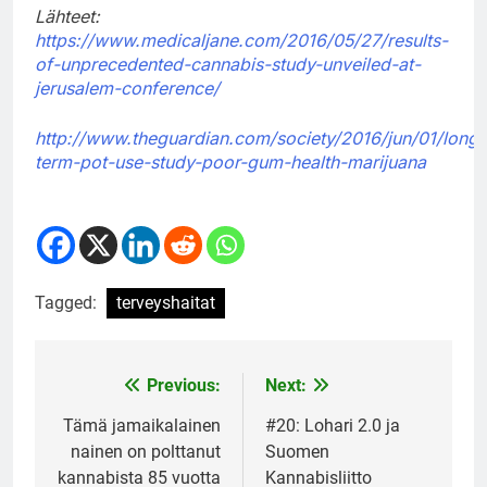
Lähteet:
https://www.medicaljane.com/2016/05/27/results-
of-unprecedented-cannabis-study-unveiled-at-
jerusalem-conference/
http://www.theguardian.com/society/2016/jun/01/long-
term-pot-use-study-poor-gum-health-marijuana
Tagged:
terveyshaitat
Previous:
Next:
Post
navigation
Tämä jamaikalainen
#20: Lohari 2.0 ja
nainen on polttanut
Suomen
kannabista 85 vuotta
Kannabisliitto