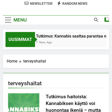
NEWSLETTER
RANDOM NEWS
MENU
Tutkimus: Kannabis saattaa parantaa nais
UUSIMMAT
7 Years Ago
Home
terveyshaitat
terveyshaitat
Tutkimus haitoista:
Kannabiksen käyttö voi
huonontaa ikeniä – mutta