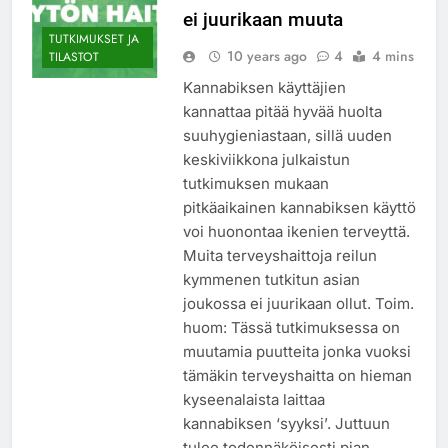
ei juurikaan muuta
TUTKIMUKSET JA
10 years ago
4
4 mins
TILASTOT
Kannabiksen käyttäjien
kannattaa pitää hyvää huolta
suuhygieniastaan, sillä uuden
keskiviikkona julkaistun
tutkimuksen mukaan
pitkäaikainen kannabiksen käyttö
voi huonontaa ikenien terveyttä.
Muita terveyshaittoja reilun
kymmenen tutkitun asian
joukossa ei juurikaan ollut. Toim.
huom: Tässä tutkimuksessa on
muutamia puutteita jonka vuoksi
tämäkin terveyshaitta on hieman
kyseenalaista laittaa
kannabiksen ‘syyksi’. Juttuun
tulee todennäköisesti pian