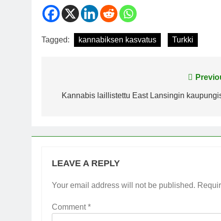
Tagged:
kannabiksen kasvatus
Turkki
Post
Previo
navigation
Kannabis laillistettu East Lansingin kaupungi
LEAVE A REPLY
Your email address will not be published.
Requir
Comment
*