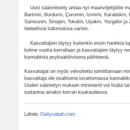
Uusi säännöstely antaa nyt maanviljelijöille m
Bartınin, Burdurin, Çorumin, İzmirin, Karabükin
Samsunin, Sinopin, Tokatin, Uşakin, Yozgatin ja 
tieteellisiä tutkimuksia varten.
Kasvattajien täytyy kuitenkin ensin hankkia lu
kolme vuotta kerrallaan ja kasvattajien täytyy no
kannabista psykoaktiivisena päihteenä.
Kasvattajat on myös velvoitettu toimittamaan mini
kasvattaja ole osallisena luvattomassa kanna
Uuden sääntelyn mukaan ministeriö voi lisätä tai 
tuotantoa ainakin kerran kuukaudessa.
Lähde:
Dailysabah.com