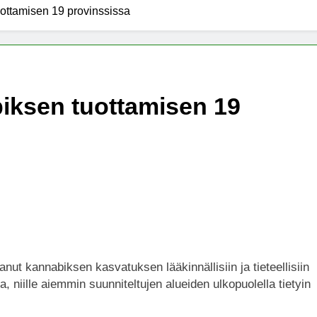
tuottamisen 19 provinssissa
x -säätiö lääkekannabistutkimusten kannalla
mentiapotilaille – Uusi tutkimus Australiassa
abiksen tuottamisen 19
stää kannabiksen viihdekäytön laillistamisesta
nut kannabiksen kasvatuksen lääkinnällisiin ja tieteellisiin
 niille aiemmin suunniteltujen alueiden ulkopuolella tietyin