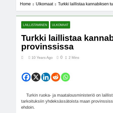
Home
Ulkomaat
Turkki laillistaa kannabiksen 
7 Years Ago
Michael J. Fo
7 Years Ago
Kannabista de
LAILLISTAMINEN
ULKOMAAT
7 Years Ago
Turkki laillistaa kann
Meksiko ääne
provinssissa
7 Years Ago
0
10 Years Ago
2 Mins
Turkin ruoka- ja maatalousministeriö on laillista
tarkoituksiin yhdeksässätoista maan provinssissa,
ehdoin.