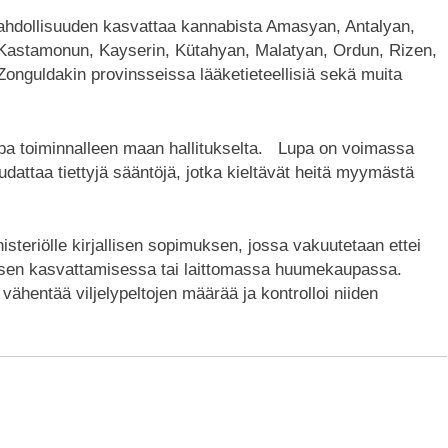
ahdollisuuden kasvattaa kannabista Amasyan, Antalyan,
, Kastamonun, Kayserin, Kütahyan, Malatyan, Ordun, Rizen,
Zonguldakin provinsseissa lääketieteellisiä sekä muita
pa toiminnalleen maan hallitukselta. Lupa on voimassa
udattaa tiettyjä sääntöjä, jotka kieltävät heitä myymästä
steriölle kirjallisen sopimuksen, jossa vakuutetaan ettei
biksen kasvattamisessa tai laittomassa huumekaupassa.
vähentää viljelypeltojen määrää ja kontrolloi niiden