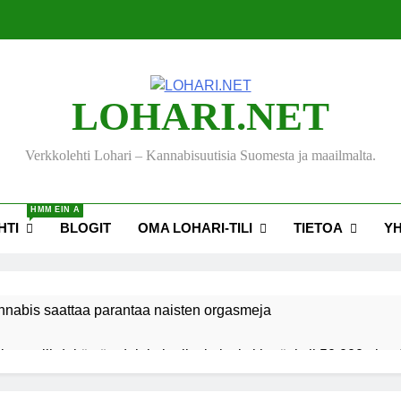
LOHARI.NET
Verkkolehti Lohari – Kannabisuutisia Suomesta ja maailmalta.
HMM EIN A
HTI
BLOGIT
OMA LOHARI-TILI
TIETOA
Y
nnabis saattaa parantaa naisten orgasmeja
ksen viihdekäytön dekriminalisoimiseksi keräsi yli 50 000 nime
akiehdotus sallisi kannabiksen kotikasvatuksen