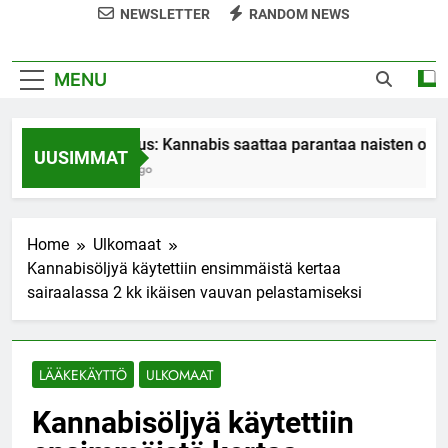
NEWSLETTER
RANDOM NEWS
MENU
Tutkimus: Kannabis saattaa parantaa naisten orgasm
UUSIMMAT
7 Years Ago
Home
Ulkomaat
Kannabisöljyä käytettiin ensimmäistä kertaa
sairaalassa 2 kk ikäisen vauvan pelastamiseksi
LÄÄKEKÄYTTÖ
ULKOMAAT
Kannabisöljyä käytettiin