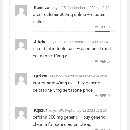
Kpmhzw
says:
25. Septemberta 2024 at 0:12
order cefdinir 300mg online –
cleocin
online
REPLY
Jtbzko
says:
28. Septemberta 2024 at 17:34
order isotretinoin sale –
accutane brand
deltasone 10mg ca
REPLY
Qtrkzm
says:
29. Septemberta 2024 at 4:24
isotretinoin 40mg uk –
buy generic
deltasone 5mg
deltasone price
REPLY
Kqhzuf
says:
30. Septemberta 2024 at 2:25
cefdinir 300 mg generic –
buy generic
cleocin for sale
cleocin cheap
REPLY