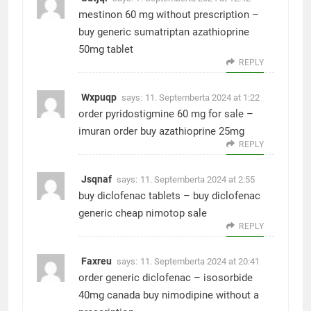
mestinon 60 mg without prescription –
buy generic sumatriptan
azathioprine
50mg tablet
REPLY
Wxpuqp
says:
11. Septemberta 2024 at 1:22
order pyridostigmine 60 mg for sale –
imuran order
buy azathioprine 25mg
REPLY
Jsqnaf
says:
11. Septemberta 2024 at 2:55
buy diclofenac tablets –
buy diclofenac
generic
cheap nimotop sale
REPLY
Faxreu
says:
11. Septemberta 2024 at 20:41
order generic diclofenac –
isosorbide
40mg canada
buy nimodipine without a