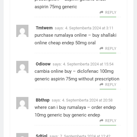
aspirin 75mg generic
REPLY
Tmtwem
says:
4. Septemberta 2024 at 3:11
purchase rumalaya online –
buy shallaki
online cheap
endep 50mg oral
REPLY
Odioow
says:
4. Septemberta 2024 at 15:54
cambia online buy –
diclofenac 100mg
generic
aspirin 75mg without prescription
REPLY
Bbthsp
says:
4. Septemberta 2024 at 20:58
where can i buy rumalaya –
order endep
10mg generic
buy generic endep
REPLY
Sdtjql
says:
7. Septemberta 2024 at 12:42