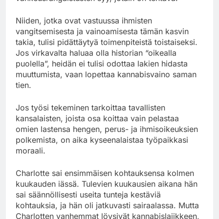
Niiden, jotka ovat vastuussa ihmisten
vangitsemisesta ja vainoamisesta tämän kasvin
takia, tulisi pidättäytyä toimenpiteistä toistaiseksi.
Jos virkavalta haluaa olla historian “oikealla
puolella”, heidän ei tulisi odottaa lakien hidasta
muuttumista, vaan lopettaa kannabisvaino saman
tien.
Jos työsi tekeminen tarkoittaa tavallisten
kansalaisten, joista osa koittaa vain pelastaa
omien lastensa hengen, perus- ja ihmisoikeuksien
polkemista, on aika kyseenalaistaa työpaikkasi
moraali.
Charlotte sai ensimmäisen kohtauksensa kolmen
kuukauden iässä. Tulevien kuukausien aikana hän
sai säännöllisesti useita tunteja kestäviä
kohtauksia, ja hän oli jatkuvasti sairaalassa. Mutta
Charlotten vanhemmat löysivät kannabislajikkeen,