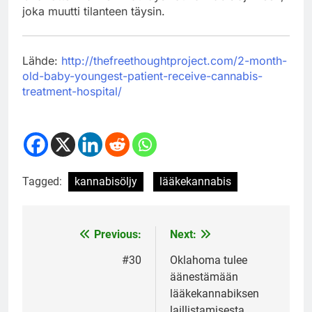
joka muutti tilanteen täysin.
Lähde:
http://thefreethoughtproject.com/2-month-
old-baby-youngest-patient-receive-cannabis-
treatment-hospital/
Tagged:
kannabisöljy
lääkekannabis
Previous:
Next:
Post
navigation
#30
Oklahoma tulee
äänestämään
lääkekannabiksen
laillistamisesta