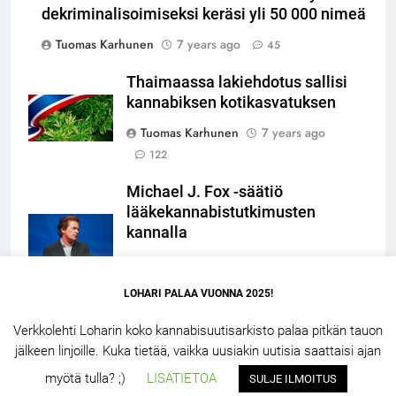
dekriminalisoimiseksi keräsi yli 50 000 nimeä
Tuomas Karhunen
7 years ago
45
Thaimaassa lakiehdotus sallisi
kannabiksen kotikasvatuksen
Tuomas Karhunen
7 years ago
122
Michael J. Fox -säätiö
lääkekannabistutkimusten
kannalla
Tuomas Karhunen
7 years ago
153
LOHARI PALAA VUONNA 2025!
Verkkolehti Loharin koko kannabisuutisarkisto palaa pitkän tauon
jälkeen linjoille. Kuka tietää, vaikka uusiakin uutisia saattaisi ajan
LOHARI.NET 2.5 – 2026. Powered By
.
BlazeThemes
myötä tulla? ;)
LISÄTIETOA
SULJE ILMOITUS