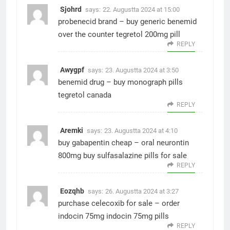
Sjohrd
says:
22. Augustta 2024 at 15:00
probenecid brand –
buy generic benemid
over the counter
tegretol 200mg pill
REPLY
Awygpf
says:
23. Augustta 2024 at 3:50
benemid drug –
buy monograph pills
tegretol canada
REPLY
Aremki
says:
23. Augustta 2024 at 4:10
buy gabapentin cheap –
oral neurontin
800mg
buy sulfasalazine pills for sale
REPLY
Eozqhb
says:
26. Augustta 2024 at 3:27
purchase celecoxib for sale –
order
indocin 75mg
indocin 75mg pills
REPLY