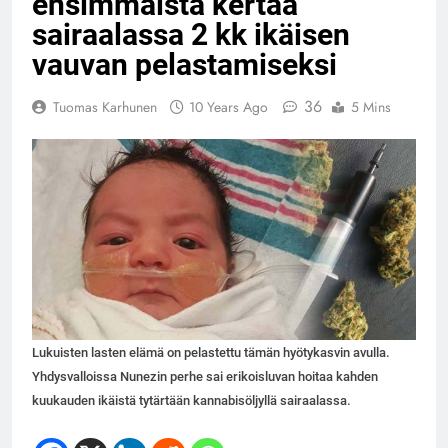
ensimmäistä kertaa
sairaalassa 2 kk ikäisen
vauvan pelastamiseksi
36
Tuomas Karhunen
10 Years Ago
5 Mins
Lukuisten lasten elämä on pelastettu tämän hyötykasvin avulla.
Yhdysvalloissa Nunezin perhe sai erikoisluvan hoitaa kahden
kuukauden ikäistä tytärtään kannabisöljyllä sairaalassa.