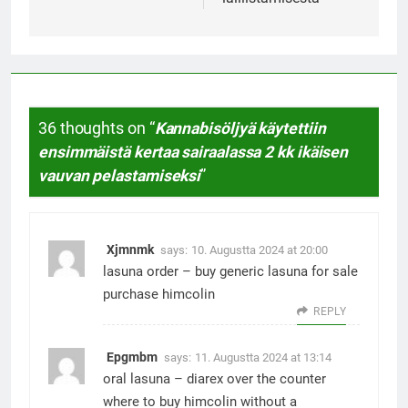
36 thoughts on “
Kannabisöljyä käytettiin
ensimmäistä kertaa sairaalassa 2 kk ikäisen
vauvan pelastamiseksi
”
Xjmnmk
says:
10. Augustta 2024 at 20:00
lasuna order –
buy generic lasuna for sale
purchase himcolin
REPLY
Epgmbm
says:
11. Augustta 2024 at 13:14
oral lasuna –
diarex over the counter
where to buy himcolin without a