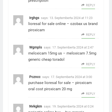
prescription
REPLY
Irghgs
says:
13. Septemberta 2024 at 11:23
lioresal for sale online –
ozobax us
brand
piroxicam
REPLY
Wgmpls
says:
17. Septemberta 2024 at 2:47
meloxicam 15mg us –
meloxicam 7.5mg
generic
cheap toradol
REPLY
Pczncc
says:
17. Septemberta 2024 at 3:00
purchase lioresal for sale –
piroxicam
oral
cost piroxicam 20 mg
REPLY
Nvkgkm
says:
19. Septemberta 2024 at 0:24