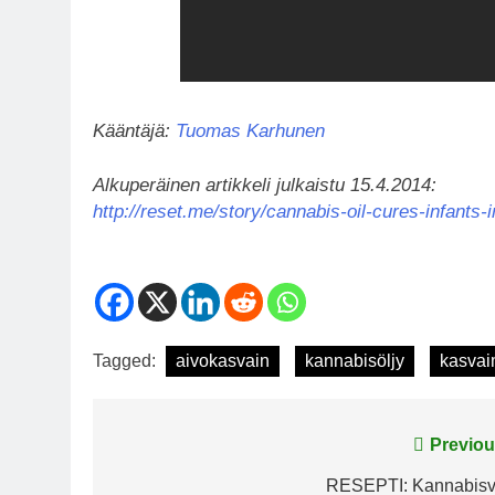
Kääntäjä:
Tuomas Karhunen
Alkuperäinen artikkeli julkaistu 15.4.2014:
http://reset.me/story/cannabis-oil-cures-infants-
Tagged:
aivokasvain
kannabisöljy
kasvai
Post
Previou
navigation
RESEPTI: Kannabisv