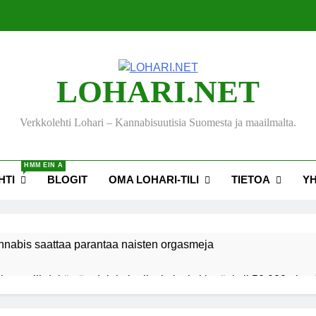
LOHARI.NET
Verkkolehti Lohari – Kannabisuutisia Suomesta ja maailmalta.
HMM EIN A
HTI
BLOGIT
OMA LOHARI-TILI
TIETOA
Y
nnabis saattaa parantaa naisten orgasmeja
ksen viihdekäytön dekriminalisoimiseksi keräsi yli 50 000 nime
akiehdotus sallisi kannabiksen kotikasvatuksen