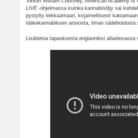
Tohtori William Courtney, American Academy of 
LIVE
-ohjelmassa kuinka kannabisöljy sai kahde
pystytty leikkaamaan, kirjaimellisesti katoamaan
lääkekannabiksen ansiosta, ilman sädehoidosta s
Lisätietoa tapauksesta englanniksi allaolevassa 