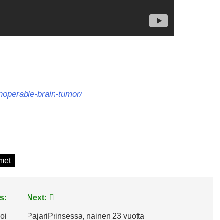
inoperable-brain-tumor/
met
s:
Next:
oi
PajariPrinsessa, nainen 23 vuotta