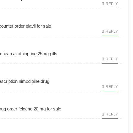
REPLY
counter
order elavil for sale
REPLY
 cheap
azathioprine 25mg pills
REPLY
escription
nimodipine drug
REPLY
rug
order feldene 20 mg for sale
REPLY