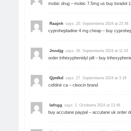
mobic drug –
mobic 7.5mg us
buy toradol 1
Raajnh
says:
20. Septemberta 2024 at 23:36
cyproheptadine 4 mg cheap –
buy cyprohep
Jnndjg
says:
26. Septemberta 2024 at 11:43
order trihexyphenidyl pill –
buy trihexypheni
Qjmlkd
says:
27. Septemberta 2024 at 3:19
cefdinir ca –
cleocin brand
Iafngg
says:
1. Octoberta 2024 at 13:48
buy accutane paypal –
accutane uk
order d