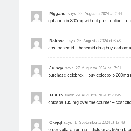
Mgganu
says:
22. Augustta 2024 at 2:44
gabapentin 800mg without prescription –
or
Ncbbve
says:
25. Augustta 2024 at 6:48
cost benemid –
benemid drug
buy carbamaz
Juipgy
says:
27. Augustta 2024 at 17:51
purchase celebrex –
buy celecoxib 200mg p
Xurufn
says:
29. Augustta 2024 at 20:45
colospa 135 mg over the counter –
cost cil
Ckcjql
says:
1. Septemberta 2024 at 17:48
order voltaren online –
diclofenac 50mg bra