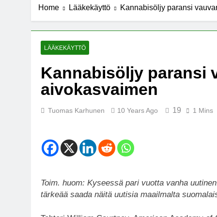
Home
Lääkekäyttö
Kannabisöljy paransi vauv
7 Years Ago
Michael J. Fo
7 Years Ago
Kannabista de
LÄÄKEKÄYTTÖ
7 Years Ago
Kannabisöljy paransi 
Meksiko ääne
aivokasvaimen
7 Years Ago
19
Tuomas Karhunen
10 Years Ago
1 Mins
Toim. huom: Kyseessä pari vuotta vanha uutinen
tärkeää saada näitä uutisia maailmalta suomalais