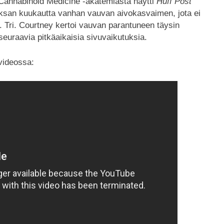
Cannabinoid Medicine -akatemiasta näytti
Huff Post
ksan kuukautta vanhan vauvan aivokasvaimen, jota ei
. Tri. Courtney kertoi vauvan parantuneen täysin
euraavia pitkäaikaisia sivuvaikutuksia.
videossa: