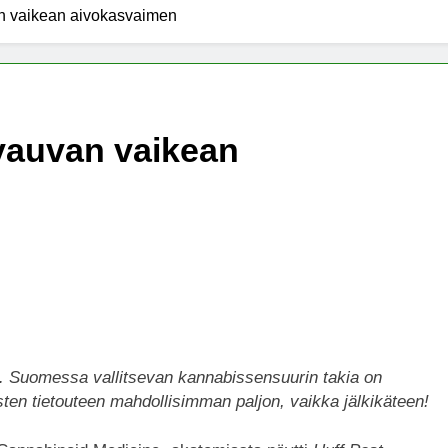
an vaikean aivokasvaimen
x -säätiö lääkekannabistutkimusten kannalla
mentiapotilaille – Uusi tutkimus Australiassa
vauvan vaikean
stää kannabiksen viihdekäytön laillistamisesta
. Suomessa vallitsevan kannabissensuurin takia on
ten tietouteen mahdollisimman paljon, vaikka jälkikäteen!