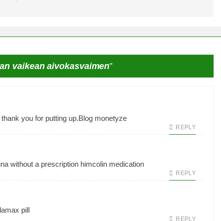
van vaikean aivokasvaimen
”
thank you for putting up.
Blog monetyze
REPLY
na without a prescription
himcolin medication
REPLY
damax pill
REPLY