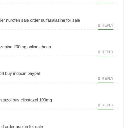
der nurofen sale
order sulfasalazine for sale
REPLY
epine 200mg online cheap
REPLY
ill
buy indocin paypal
REPLY
ostazol
buy cilostazol 100mg
REPLY
nd
order aspirin for sale