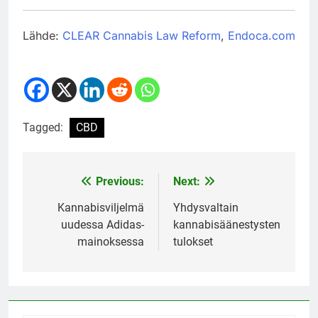
Lähde:
CLEAR Cannabis Law Reform
,
Endoca.com
Tagged:
CBD
Previous:
Next:
Post
navigation
Kannabisviljelmä
Yhdysvaltain
uudessa Adidas-
kannabisäänestysten
mainoksessa
tulokset