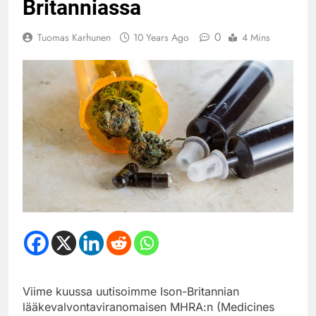
Britanniassa
0
Tuomas Karhunen
10 Years Ago
4 Mins
Viime kuussa uutisoimme Ison-Britannian
lääkevalvontaviranomaisen MHRA:n (Medicines