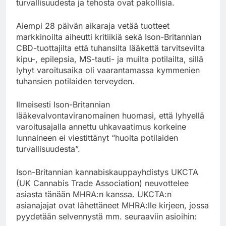
turvallisuudesta ja tehosta ovat pakollisia.
Aiempi 28 päivän aikaraja vetää tuotteet
markkinoilta aiheutti kritiikiä sekä Ison-Britannian
CBD-tuottajilta että tuhansilta lääkettä tarvitsevilta
kipu-, epilepsia, MS-tauti- ja muilta potilailta, sillä
lyhyt varoitusaika oli vaarantamassa kymmenien
tuhansien potilaiden terveyden.
Ilmeisesti Ison-Britannian
lääkevalvontaviranomainen huomasi, että lyhyellä
varoitusajalla annettu uhkavaatimus korkeine
lunnaineen ei viestittänyt “huolta potilaiden
turvallisuudesta”.
Ison-Britannian kannabiskauppayhdistys UKCTA
(UK Cannabis Trade Association) neuvottelee
asiasta tänään MHRA:n kanssa. UKCTA:n
asianajajat ovat lähettäneet MHRA:lle kirjeen, jossa
pyydetään selvennystä mm. seuraaviin asioihin: