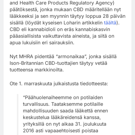
and Health Care Products Regulatory Agency)
päätöksestä, jonka mukaan CBD määritellään nyt
lääkkeeksi ja sen myynnin täytyy loppua 28 päivän
sisällä (löydät kyseisen Loharin artikkelin
täältä
).
CBD eli kannabidioli on eräs kannabiskasvin
pääasiallisista vaikuttavista aineista, ja siitä on
apua lukuisiin eri sairauksiin.
Nyt MHRA pidentää “armonaikaa”, jonka sisällä
Ison-Britannian CBD-tuottajien täytyy vetää
tuotteensa markkinoilta.
Ote 1. marraskuuta julkaistusta tiedotteesta:
“Päähuolenaiheemme on potilaiden
turvallisuus. Taataksemme potilaille
mahdollisuuden saada lääkettä ennen
keskustelua lääkäreidensä kanssa,
yrityksillä on nyt aikaa 31. joulukuuta
2016 asti vapaaehtoisesti poistaa