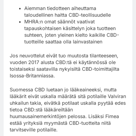
Aiemman tiedotteen aiheuttama
taloudellinen haitta CBD-teollisuudelle
MHRA:n omat säännöt vaativat
tapauskohtaisen käsittelyn joka tuotteen
suhteen, joten yleinen kielto kaikille CBD-
tuotteille saattaa olla lainvastainen
Jos neuvottelut eivät tuo muutosta tilanteeseen,
vuoden 2017 alusta CBD:tä ei käytännössä ole
toistaiseksi saatavilla nykyisiltä CBD-toimittajilta
Isossa-Britanniassa.
Suomessa CBD luetaan jo lääkeaineeksi, mutta
lääkärit eivät uskalla määrätä sitä potilaille Valviran
uhkailun takia, eivätkä potilaat uskalla pyytää edes
tietoa CBD:stä lääkäreiltään
huumausainemerkintöjen pelossa. Lisäksi Fimea
estää yrityksiä myymästä CBD-tuotteita niitä
tarvitseville potilaille.