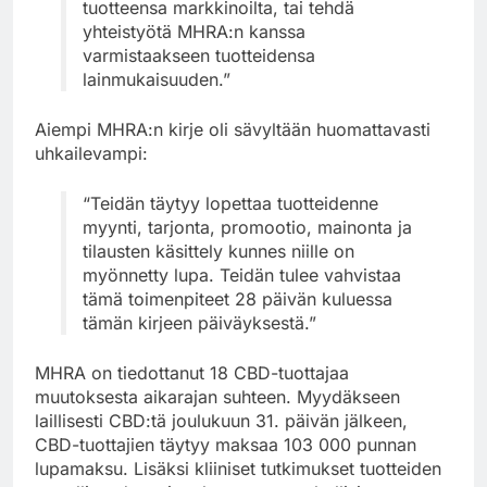
tuotteensa markkinoilta, tai tehdä
yhteistyötä MHRA:n kanssa
varmistaakseen tuotteidensa
lainmukaisuuden.”
Aiempi MHRA:n kirje oli sävyltään huomattavasti
uhkailevampi:
“Teidän täytyy lopettaa tuotteidenne
myynti, tarjonta, promootio, mainonta ja
tilausten käsittely kunnes niille on
myönnetty lupa. Teidän tulee vahvistaa
tämä toimenpiteet 28 päivän kuluessa
tämän kirjeen päiväyksestä.”
MHRA on tiedottanut 18 CBD-tuottajaa
muutoksesta aikarajan suhteen. Myydäkseen
laillisesti CBD:tä joulukuun 31. päivän jälkeen,
CBD-tuottajien täytyy maksaa 103 000 punnan
lupamaksu. Lisäksi kliiniset tutkimukset tuotteiden