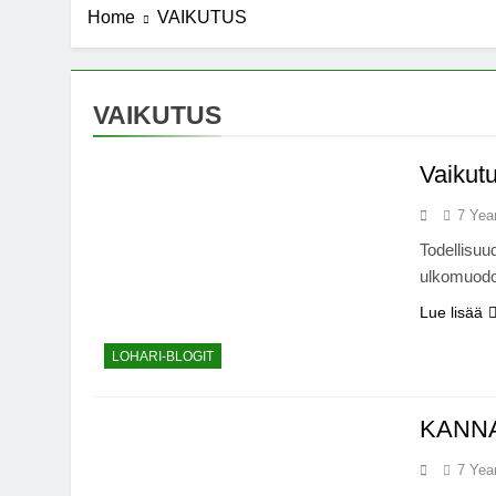
Home
VAIKUTUS
7 Years Ago
Michael J. Fo
7 Years Ago
Kannabista de
VAIKUTUS
7 Years Ago
Meksiko ääne
Vaikut
7 Years Ago
7 Yea
Todellisuu
ulkomuodos
Lue lisää
LOHARI-BLOGIT
KANNA
7 Yea