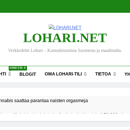
LOHARI.NET
Verkkolehti Lohari – Kannabisuutisia Suomesta ja maailmalta.
HMM EIN A
HTI
OMA LOHARI-TILI
TIETOA
BLOGIT
Y
nnabis saattaa parantaa naisten orgasmeja
ksen viihdekäytön dekriminalisoimiseksi keräsi yli 50 000 nime
akiehdotus sallisi kannabiksen kotikasvatuksen