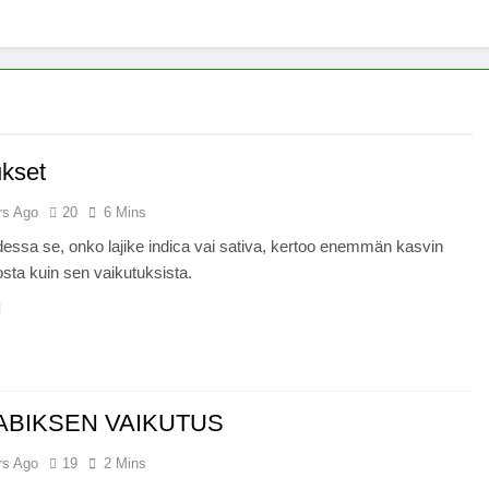
x -säätiö lääkekannabistutkimusten kannalla
mentiapotilaille – Uusi tutkimus Australiassa
stää kannabiksen viihdekäytön laillistamisesta
ukset
rs Ago
20
6 Mins
dessa se, onko lajike indica vai sativa, kertoo enemmän kasvin
ta kuin sen vaikutuksista.
BIKSEN VAIKUTUS
rs Ago
19
2 Mins