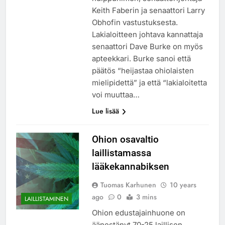
Keith Faberin ja senaattori Larry
Obhofin vastustuksesta.
Lakialoitteen johtava kannattaja
senaattori Dave Burke on myös
apteekkari. Burke sanoi että
päätös “heijastaa ohiolaisten
mielipidettä” ja että “lakialoitetta
voi muuttaa…
Lue lisää
Ohion osavaltio
laillistamassa
lääkekannabiksen
Tuomas Karhunen
10 years
ago
0
3 mins
LAILLISTAMINEN
Ohion edustajainhuone on
äänestänyt 70-25 laillisen