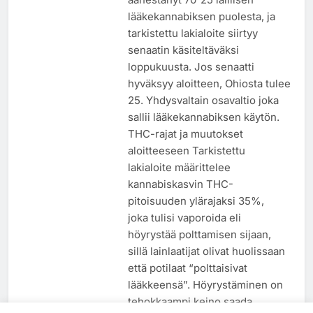
lääkekannabiksen puolesta, ja
tarkistettu lakialoite siirtyy
senaatin käsiteltäväksi
loppukuusta. Jos senaatti
hyväksyy aloitteen, Ohiosta tulee
25. Yhdysvaltain osavaltio joka
sallii lääkekannabiksen käytön.
THC-rajat ja muutokset
aloitteeseen Tarkistettu
lakialoite määrittelee
kannabiskasvin THC-
pitoisuuden ylärajaksi 35%,
joka tulisi vaporoida eli
höyrystää polttamisen sijaan,
sillä lainlaatijat olivat huolissaan
että potilaat “polttaisivat
lääkkeensä”. Höyrystäminen on
tehokkaampi keino saada…