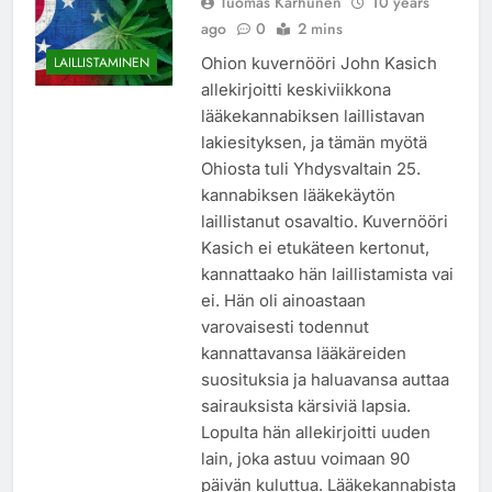
Tuomas Karhunen
10 years
ago
0
2 mins
Ohion kuvernööri John Kasich
LAILLISTAMINEN
allekirjoitti keskiviikkona
lääkekannabiksen laillistavan
lakiesityksen, ja tämän myötä
Ohiosta tuli Yhdysvaltain 25.
kannabiksen lääkekäytön
laillistanut osavaltio. Kuvernööri
Kasich ei etukäteen kertonut,
kannattaako hän laillistamista vai
ei. Hän oli ainoastaan
varovaisesti todennut
kannattavansa lääkäreiden
suosituksia ja haluavansa auttaa
sairauksista kärsiviä lapsia.
Lopulta hän allekirjoitti uuden
lain, joka astuu voimaan 90
päivän kuluttua. Lääkekannabista