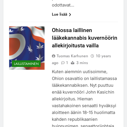
odottavat…
Lue lisää
Ohiossa laillinen
lääkekannabis kuvernöörin
allekirjoitusta vailla
Tuomas Karhunen
10 years
ago
1
3 mins
LAILLISTAMINEN
Kuten aiemmin uutisoimme,
Ohion osavaltio on laillistamassa
lääkekannabiksen. Nyt puuttuu
enää kuvernööri John Kasichin
allekirjoitus. Hieman
vastahakoinen senaatti hyväksyi
aloitteen äänin 18-15 huolimatta
kahden republikaanien
huippunimen, senaattorijohtaja