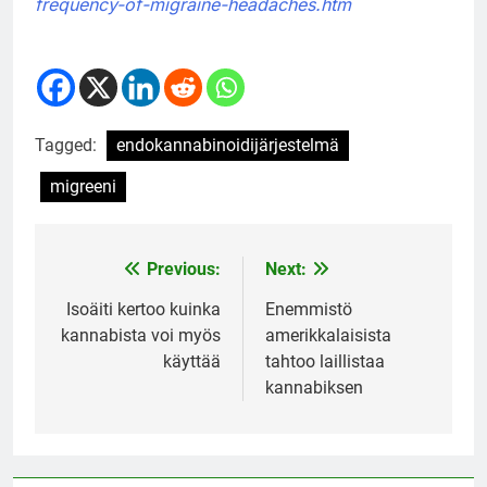
frequency-of-migraine-headaches.htm
Tagged:
endokannabinoidijärjestelmä
migreeni
Previous:
Next:
Post
navigation
Isoäiti kertoo kuinka
Enemmistö
kannabista voi myös
amerikkalaisista
käyttää
tahtoo laillistaa
kannabiksen