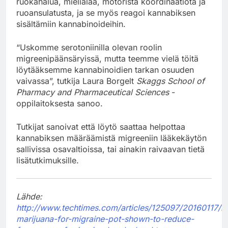
ruokahalua, mielialaa, motorista koordinaatiota ja
ruoansulatusta, ja se myös reagoi kannabiksen
sisältämiin kannabinoideihin.
“Uskomme serotoniinilla olevan roolin
migreenipäänsäryissä, mutta teemme vielä töitä
löytääksemme kannabinoidien tarkan osuuden
vaivassa”, tutkija Laura Borgelt
Skaggs School of
Pharmacy and Pharmaceutical Sciences
-
oppilaitoksesta sanoo.
Tutkijat sanoivat että löytö saattaa helpottaa
kannabiksen määräämistä migreeniin lääkekäytön
sallivissa osavaltioissa, tai ainakin raivaavan tietä
lisätutkimuksille.
Lähde:
http://www.techtimes.com/articles/125097/20160117/m
marijuana-for-migraine-pot-shown-to-reduce-