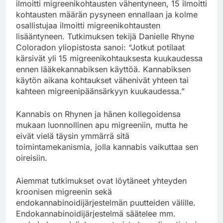
ilmoitti migreenikohtausten vähentyneen, 15 ilmoitti
kohtausten määrän pysyneen ennallaan ja kolme
osallistujaa ilmoitti migreenikohtausten
lisääntyneen. Tutkimuksen tekijä Danielle Rhyne
Coloradon yliopistosta sanoi: “Jotkut potilaat
kärsivät yli 15 migreenikohtauksesta kuukaudessa
ennen lääkekannabiksen käyttöä. Kannabiksen
käytön aikana kohtaukset vähenivät yhteen tai
kahteen migreenipäänsärkyyn kuukaudessa.”
Kannabis on Rhynen ja hänen kollegoidensa
mukaan luonnollinen apu migreeniin, mutta he
eivät vielä täysin ymmärrä sitä
toimintamekanismia, jolla kannabis vaikuttaa sen
oireisiin.
Aiemmat tutkimukset ovat löytäneet yhteyden
kroonisen migreenin sekä
endokannabinoidijärjestelmän puutteiden välille.
Endokannabinoidijärjestelmä säätelee mm.