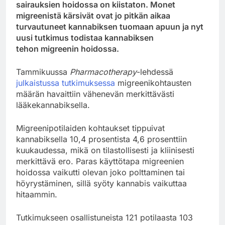
sairauksien hoidossa on kiistaton. Monet
migreenistä kärsivät ovat jo pitkän aikaa
turvautuneet kannabiksen tuomaan apuun ja nyt
uusi tutkimus todistaa kannabiksen
tehon migreenin hoidossa.
Tammikuussa
Pharmacotherapy
-lehdessä
julkaistussa tutkimuksessa
migreenikohtausten
määrän havaittiin vähenevän merkittävästi
lääkekannabiksella.
Migreenipotilaiden kohtaukset tippuivat
kannabiksella 10,4 prosentista 4,6 prosenttiin
kuukaudessa, mikä on tilastollisesti ja kliinisesti
merkittävä ero. Paras käyttötapa migreenien
hoidossa vaikutti olevan joko polttaminen tai
höyrystäminen, sillä syöty kannabis vaikuttaa
hitaammin.
Tutkimukseen osallistuneista 121 potilaasta 103