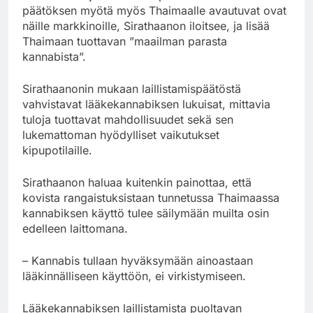
päätöksen myötä myös Thaimaalle avautuvat ovat
näille markkinoille, Sirathaanon iloitsee, ja lisää
Thaimaan tuottavan ”maailman parasta
kannabista”.
Sirathaanonin mukaan laillistamispäätöstä
vahvistavat lääkekannabiksen lukuisat, mittavia
tuloja tuottavat mahdollisuudet sekä sen
lukemattoman hyödylliset vaikutukset
kipupotilaille.
Sirathaanon haluaa kuitenkin painottaa, että
kovista rangaistuksistaan tunnetussa Thaimaassa
kannabiksen käyttö tulee säilymään muilta osin
edelleen laittomana.
– Kannabis tullaan hyväksymään ainoastaan
lääkinnälliseen käyttöön, ei virkistymiseen.
Lääkekannabiksen laillistamista puoltavan