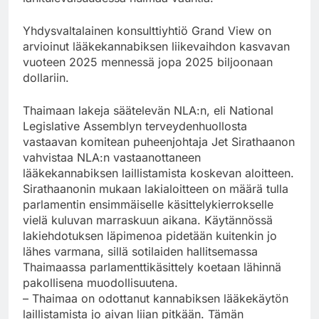
Yhdysvaltalainen konsulttiyhtiö Grand View on
arvioinut lääkekannabiksen liikevaihdon kasvavan
vuoteen 2025 mennessä jopa 2025 biljoonaan
dollariin.
Thaimaan lakeja säätelevän NLA:n, eli National
Legislative Assemblyn terveydenhuollosta
vastaavan komitean puheenjohtaja Jet Sirathaanon
vahvistaa NLA:n vastaanottaneen
lääkekannabiksen laillistamista koskevan aloitteen.
Sirathaanonin mukaan lakialoitteen on määrä tulla
parlamentin ensimmäiselle käsittelykierrokselle
vielä kuluvan marraskuun aikana. Käytännössä
lakiehdotuksen läpimenoa pidetään kuitenkin jo
lähes varmana, sillä sotilaiden hallitsemassa
Thaimaassa parlamenttikäsittely koetaan lähinnä
pakollisena muodollisuutena.
– Thaimaa on odottanut kannabiksen lääkekäytön
laillistamista jo aivan liian pitkään. Tämän