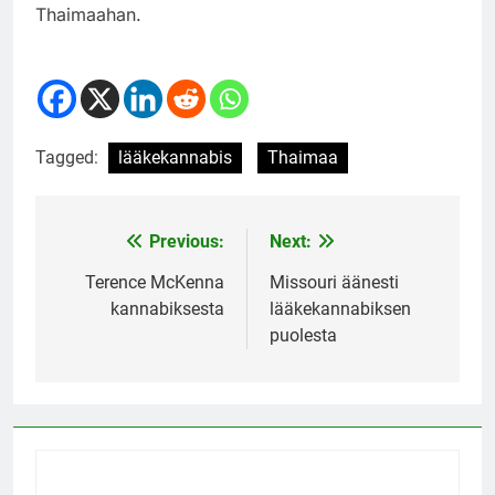
Thaimaahan.
Tagged:
lääkekannabis
Thaimaa
Previous:
Next:
Post
navigation
Terence McKenna
Missouri äänesti
kannabiksesta
lääkekannabiksen
puolesta