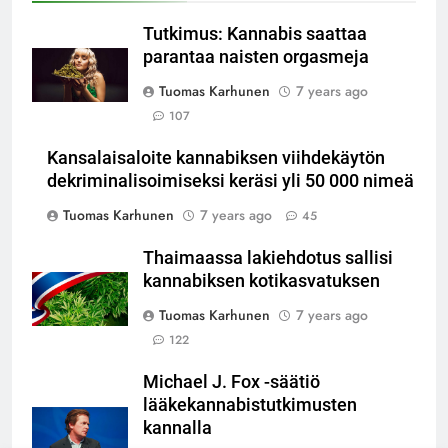
Tutkimus: Kannabis saattaa
parantaa naisten orgasmeja
Tuomas Karhunen
7 years ago
107
Kansalaisaloite kannabiksen viihdekäytön
dekriminalisoimiseksi keräsi yli 50 000 nimeä
Tuomas Karhunen
7 years ago
45
Thaimaassa lakiehdotus sallisi
kannabiksen kotikasvatuksen
Tuomas Karhunen
7 years ago
122
Michael J. Fox -säätiö
lääkekannabistutkimusten
kannalla