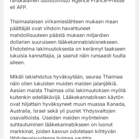
ranskalainen uutistoimisto Agence France-Presse
eli AFP.
Thaimaalaisen virkamieslähteen mukaan maan
päättäjät ovat vihdoin havahtuneet
mahdollisuuteen päästä mukaan miljardien
dollarien suuruiseen lääkekannabisbisnekseen.
Ehdotelma lakimuutoksesta on kerännyt taakseen
lukuisia kannattajia, ja saanut näin runsaasti tuulta
alleen.
Mikäli lakiehdotus hyväksytään, seuraa Thaimaa
näin ollen lukuisten muiden maiden jalanjälkiä.
Aasian maista Thaimaa olisi lakimuutoksen myötä
kuitenkin edelläkävijä. Lääkekannabiksen käytön
ovat hiljattain hyväksyneet muun muassa Kanada,
Australia, Israel sekä yli puolet Yhdysvaltojen
osavaltioista. Useiden maiden myönteinen
suhtautuminen lääkekannabikseen on luonut
markkinat, joiden kasvun odotetaan kiihtyvän
lähitulevaisuudessa huimaa vauhtia.