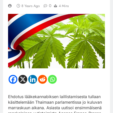
0
8 Years Ago
4 Mins
Ehdotus lääkekannabiksen laillistamisesta tullaan
käsittelemään Thaimaan parlamentissa jo kuluvan
marraskuun aikana. Asiasta uutisoi ensimmäisenä