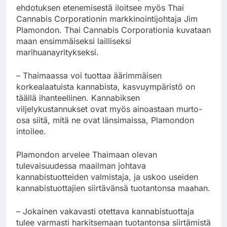
ehdotuksen etenemisestä iloitsee myös Thai
Cannabis Corporationin markkinointijohtaja Jim
Plamondon. Thai Cannabis Corporationia kuvataan
maan ensimmäiseksi lailliseksi
marihuanayritykseksi.
– Thaimaassa voi tuottaa äärimmäisen
korkealaatuista kannabista, kasvuympäristö on
täällä ihanteellinen. Kannabiksen
viljelykustannukset ovat myös ainoastaan murto-
osa siitä, mitä ne ovat länsimaissa, Plamondon
intoilee.
Plamondon arvelee Thaimaan olevan
tulevaisuudessa maailman johtava
kannabistuotteiden valmistaja, ja uskoo useiden
kannabistuottajien siirtävänsä tuotantonsa maahan.
– Jokainen vakavasti otettava kannabistuottaja
tulee varmasti harkitsemaan tuotantonsa siirtämistä