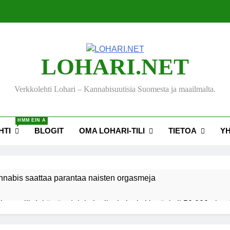
LOHARI.NET
Verkkolehti Lohari – Kannabisuutisia Suomesta ja maailmalta.
HMM EIN A
HTI
BLOGIT
OMA LOHARI-TILI
TIETOA
Y
nnabis saattaa parantaa naisten orgasmeja
ksen viihdekäytön dekriminalisoimiseksi keräsi yli 50 000 nime
akiehdotus sallisi kannabiksen kotikasvatuksen