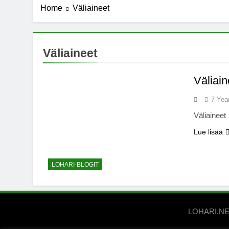
Home
Väliaineet
7 Years Ago
Michael J. Fo
7 Years Ago
Kannabista de
Väliaineet
7 Years Ago
Meksiko ääne
Väliain
7 Years Ago
7 Yea
Väliaineet
Lue lisää
LOHARI-BLOGIT
LOHARI.NET