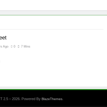
x -säätiö lääkekannabistutkimusten kannalla
mentiapotilaille – Uusi tutkimus Australiassa
stää kannabiksen viihdekäytön laillistamisesta
eet
rs Ago
0
7 Mins
 2.5 – 2026. Powered By
.
BlazeThemes