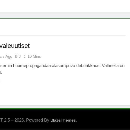
x -säätiö lääkekannabistutkimusten kannalla
mentiapotilaille – Uusi tutkimus Australiassa
stää kannabiksen viihdekäytön laillistamisesta
aleuutiset
ars Ago
3
10 Mins
ernin huumepropagandaa alasampuva debunkkaus. Valheella on
t.
 2.5 – 2026. Powered By
.
BlazeThemes