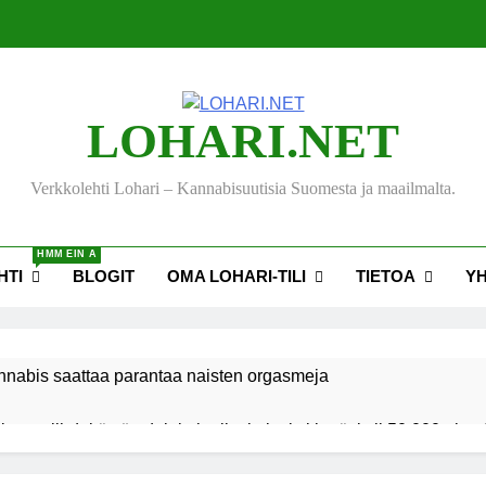
LOHARI.NET
Verkkolehti Lohari – Kannabisuutisia Suomesta ja maailmalta.
HMM EIN A
HTI
BLOGIT
OMA LOHARI-TILI
TIETOA
Y
nnabis saattaa parantaa naisten orgasmeja
ksen viihdekäytön dekriminalisoimiseksi keräsi yli 50 000 nime
akiehdotus sallisi kannabiksen kotikasvatuksen