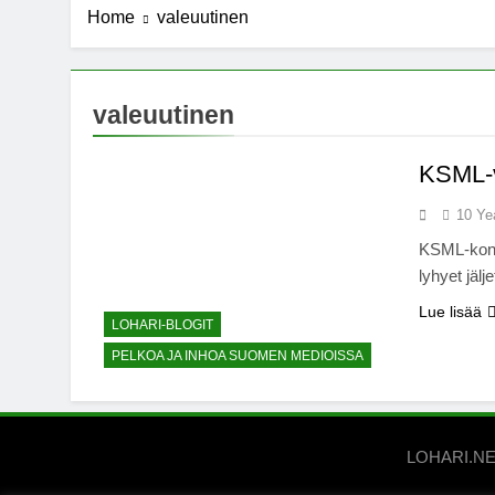
Home
valeuutinen
7 Years Ago
Michael J. Fo
7 Years Ago
Kannabista de
valeuutinen
7 Years Ago
Meksiko ääne
KSML-v
7 Years Ago
10 Ye
KSML-kons
lyhyet jälje
Lue lisää
LOHARI-BLOGIT
PELKOA JA INHOA SUOMEN MEDIOISSA
LOHARI.NET