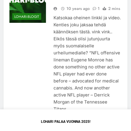
10 years ago
1
2 mins
LOHARI-BLOGIT
Katsokaa oheinen linkki ja video.
Kenties joku jaksaa tehdä
käännöksen tästä. vink vink..
Eikös tässä olisi jutunjuurta
myös suomalaiselle
urheilumedialle? “NFL offensive
lineman Eugene Monroe has
done something no other active
NFL player had ever done
before – advocated for medical
cannabis. And now another
active NFL player – Derrick
Morgan of the Tennessee
Titans…
Lue lisää
LOHARI PALAA VUONNA 2025!