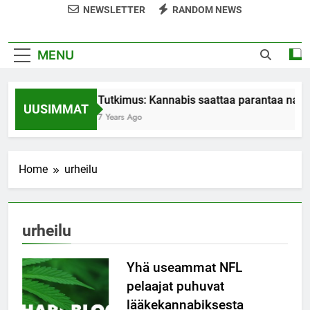
NEWSLETTER
RANDOM NEWS
MENU
Tutkimus: Kannabis saattaa parantaa nais
UUSIMMAT
7 Years Ago
Home
urheilu
urheilu
Yhä useammat NFL
pelaajat puhuvat
lääkekannabiksesta