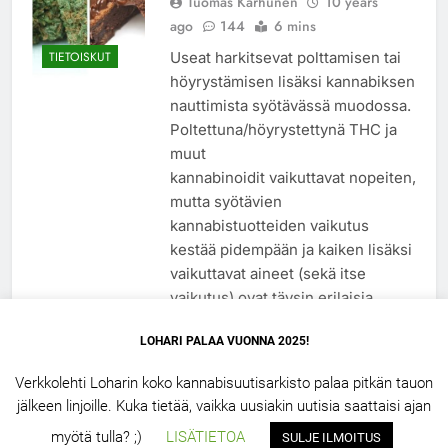
Tuomas Karhunen
10 years
ago
144
6 mins
Useat harkitsevat polttamisen tai
TIETOISKUT
höyrystämisen lisäksi kannabiksen
nauttimista syötävässä muodossa.
Poltettuna/höyrystettynä THC ja
muut
kannabinoidit vaikuttavat nopeiten,
mutta syötävien
kannabistuotteiden vaikutus
kestää pidempään ja kaiken lisäksi
vaikuttavat aineet (sekä itse
vaikutus) ovat täysin erilaisia.
Lue lisää
LOHARI PALAA VUONNA 2025!
Verkkolehti Loharin koko kannabisuutisarkisto palaa pitkän tauon
jälkeen linjoille. Kuka tietää, vaikka uusiakin uutisia saattaisi ajan
LOHARI.NET 2.5 – 2026. Powered By
.
BlazeThemes
myötä tulla? ;)
LISÄTIETOA
SULJE ILMOITUS