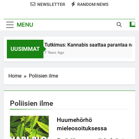
NEWSLETTER
RANDOM NEWS
MENU
Tutkimus: Kannabis saattaa parantaa nais
UUSIMMAT
7 Years Ago
Home
Poliisien ilme
Poliisien ilme
Huumehörhö
mieleosoituksessa