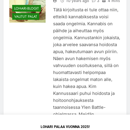
10 years ago
3
4 mins
LOHARI-BLOGIT
Tätä kirjoitusta ei tule ottaa niin,
etteikö kannabiksesta voisi
VALITUT PALAT
saada ongelmia. Kannabis on
päihde ja aiheuttaa myös
ongelmia. Kannustankin jokaista,
joka arvelee saavansa hoidosta
apua, hakeutumaan avun piiriin.
Näen avun hakemisen myös
vahvuuden osoituksena, sillä on
huomattavasti helpompaa
lakaista ongelmat maton alle,
kuin hakea apua. Kim
Kannussaari puhui hoidosta ja
hoitoonohjauksesta
taannoisessa Ylen Battle-
ohjelmassa. Meidän…
Lue lisää
LOHARI PALAA VUONNA 2025!