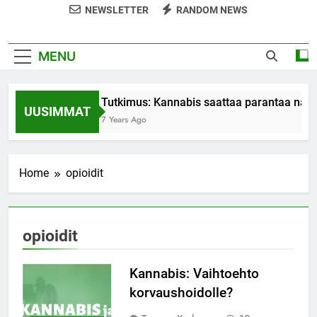
NEWSLETTER
RANDOM NEWS
MENU
Tutkimus: Kannabis saattaa parantaa nais
UUSIMMAT
7 Years Ago
Home
opioidit
opioidit
Kannabis: Vaihtoehto
korvaushoidolle?