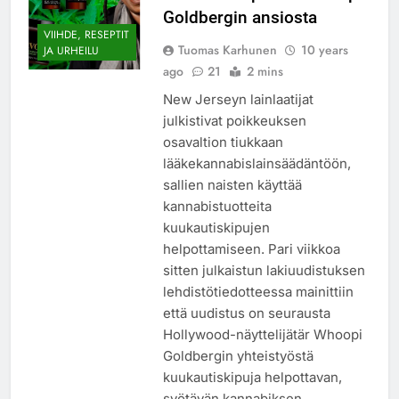
Goldbergin ansiosta
VIIHDE, RESEPTIT
Tuomas Karhunen
10 years
JA URHEILU
ago
21
2 mins
New Jerseyn lainlaatijat
julkistivat poikkeuksen
osavaltion tiukkaan
lääkekannabislainsäädäntöön,
sallien naisten käyttää
kannabistuotteita
kuukautiskipujen
helpottamiseen. Pari viikkoa
sitten julkaistun lakiuudistuksen
lehdistötiedotteessa mainittiin
että uudistus on seurausta
Hollywood-näyttelijätär Whoopi
Goldbergin yhteistyöstä
kuukautiskipuja helpottavan,
syötävän kannabiksen