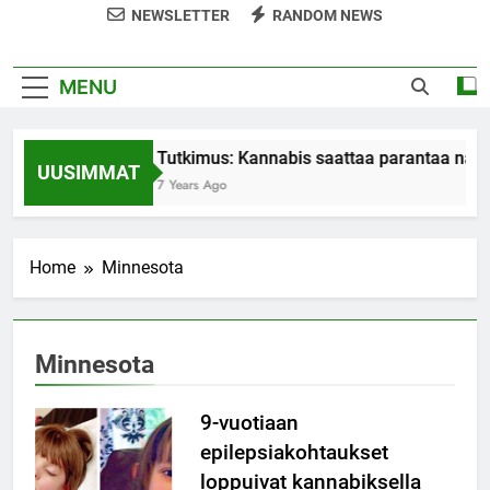
NEWSLETTER
RANDOM NEWS
MENU
Tutkimus: Kannabis saattaa parantaa nais
UUSIMMAT
7 Years Ago
Home
Minnesota
Minnesota
9-vuotiaan
epilepsiakohtaukset
loppuivat kannabiksella