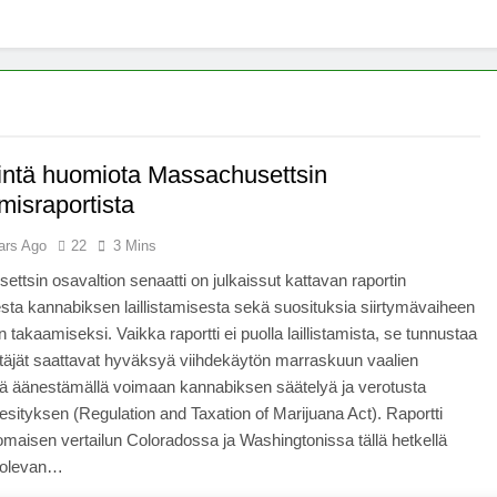
eintä huomiota Massachusettsin
tamisraportista
ars Ago
22
3 Mins
ttsin osavaltion senaatti on julkaissut kattavan raportin
sta kannabiksen laillistamisesta sekä suosituksia siirtymävaiheen
 takaamiseksi. Vaikka raportti ei puolla laillistamista, se tunnustaa
täjät saattavat hyväksyä viihdekäytön marraskuun vaalien
ä äänestämällä voimaan kannabiksen säätelyä ja verotusta
sityksen (Regulation and Taxation of Marijuana Act). Raportti
omaisen vertailun Coloradossa ja Washingtonissa tällä hetkellä
 olevan…