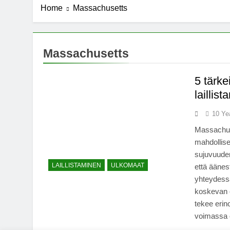
Home
Massachusetts
Massachusetts
5 tärk
laillis
10 Ye
Massachuse
mahdollise
sujuvuuden
LAILLISTAMINEN
ULKOMAAT
että äänes
yhteydess
koskevan e
tekee erin
voimassa