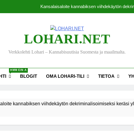
Kansalaisaloite kannabiksen viihdekäytön dekrim
Thaimaassa lakiehdot
Michael J. Fox -s
LOHARI.NET
Tutkimus: Kanna
Verkkolehti Lohari – Kannabisuutisia Suomesta ja maailmalta.
Kansalaisaloite kannabiksen viihdekäytön dekrim
HMM EIN A
Thaimaassa lakiehdot
HTI
BLOGIT
OMA LOHARI-TILI
TIETOA
Y
Michael J. Fox -s
ite kannabiksen viihdekäytön dekriminalisoimiseksi keräsi yli 