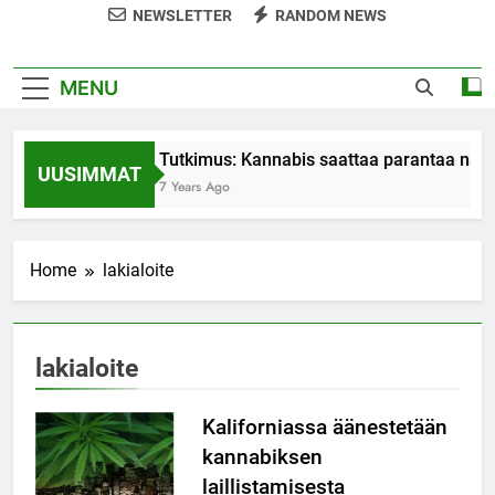
NEWSLETTER
RANDOM NEWS
MENU
Tutkimus: Kannabis saattaa parantaa nais
UUSIMMAT
7 Years Ago
Home
lakialoite
lakialoite
Kaliforniassa äänestetään
kannabiksen
laillistamisesta