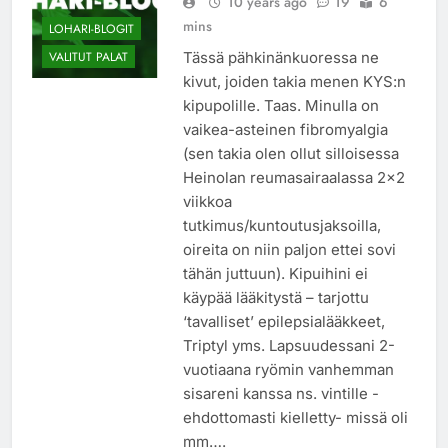
10 years ago
19
6
mins
LOHARI-BLOGIT
Tässä pähkinänkuoressa ne
VALITUT PALAT
kivut, joiden takia menen KYS:n
kipupolille. Taas. Minulla on
vaikea-asteinen fibromyalgia
(sen takia olen ollut silloisessa
Heinolan reumasairaalassa 2×2
viikkoa
tutkimus/kuntoutusjaksoilla,
oireita on niin paljon ettei sovi
tähän juttuun). Kipuihini ei
käypää lääkitystä – tarjottu
‘tavalliset’ epilepsialääkkeet,
Triptyl yms. Lapsuudessani 2-
vuotiaana ryömin vanhemman
sisareni kanssa ns. vintille -
ehdottomasti kielletty- missä oli
mm….