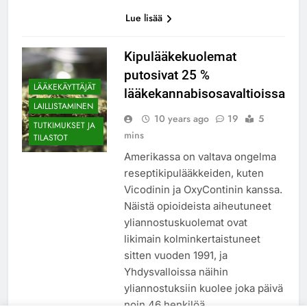
Lue lisää
Kipulääkekuolemat
putosivat 25 %
LÄÄKEKÄYTTÄJÄT
lääkekannabisosavaltioissa
LAILLISTAMINEN
10 years ago
19
5
TUTKIMUKSET JA
mins
TILASTOT
Amerikassa on valtava ongelma
reseptikipulääkkeiden, kuten
Vicodinin ja OxyContinin kanssa.
Näistä opioideista aiheutuneet
yliannostuskuolemat ovat
likimain kolminkertaistuneet
sitten vuoden 1991, ja
Yhdysvalloissa näihin
yliannostuksiin kuolee joka päivä
noin 46 henkilöä.