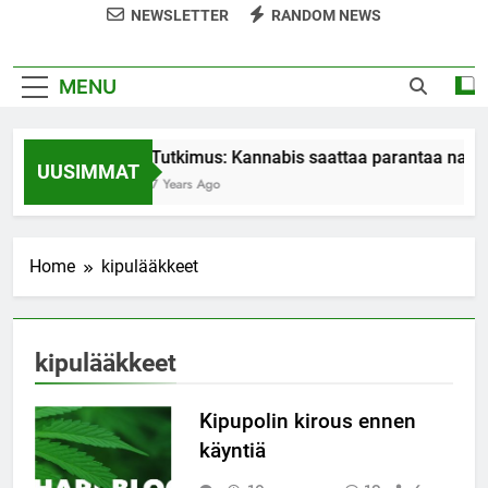
NEWSLETTER
RANDOM NEWS
MENU
Tutkimus: Kannabis saattaa parantaa nais
UUSIMMAT
7 Years Ago
Home
kipulääkkeet
kipulääkkeet
Kipupolin kirous ennen
käyntiä