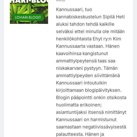
Kannussaari, tuo
kannabiskeskustelun Sipilä Heti
LOHARI-BLOGIT
aluksi tahdon tehdä kaikille
selväksi ettei minulla ole mitään
henkilökohtaista Ehyt ry:n Kim
Kannussaarta vastaan. Hänen
kaavoihinsa kangistunut
ammattiylpeytensä taas saa
niskakarvani pystyyn. Tämän
ammattiylpeyden siivittämänä
Kannussaari intoutuikin
kirjoittamaan blogipäivityksen.
Blogin pääpointti onkin otsikosta
huolimatta erikoinen;
asiantuntijaksi itsensä nimittänyt
Kannussaari on harmistunut
saamastaan negatiivissävyisestä
palautteesta. Hänen ja