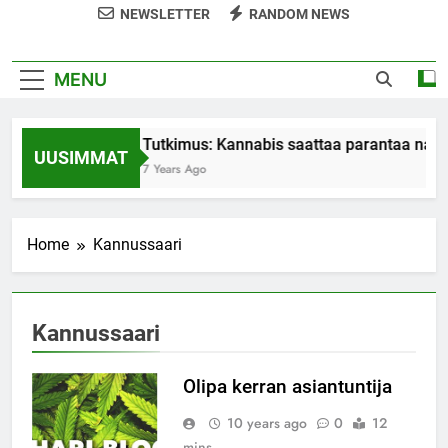
NEWSLETTER
RANDOM NEWS
MENU
Tutkimus: Kannabis saattaa parantaa nais
UUSIMMAT
7 Years Ago
Home
Kannussaari
Kannussaari
Olipa kerran asiantuntija
10 years ago
0
12
mins