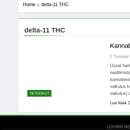
Home
delta-11 THC
delta-11 THC
Kannabi
Tuomas 
Useat hark
nauttimis
kannabinoi
vaikutus k
vaikutus) o
TIETOISKUT
Lue lisää
LOHARI.NET