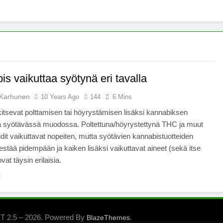
s vaikuttaa syötynä eri tavalla
Karhunen
10 Years Ago
144
6 Mins
itsevat polttamisen tai höyrystämisen lisäksi kannabiksen
ta syötävässä muodossa. Poltettuna/höyrystettynä THC ja muut
dit vaikuttavat nopeiten, mutta syötävien kannabistuotteiden
estää pidempään ja kaiken lisäksi vaikuttavat aineet (sekä itse
vat täysin erilaisia.
 2.5 – 2026. Powered By
.
BlazeThemes