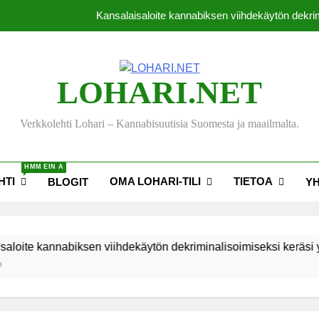
Kansalaisaloite kannabiksen viihdekäytön dekrim
Thaimaassa lakiehdot
Michael J. Fox -s
LOHARI.NET
Tutkimus: Kanna
Verkkolehti Lohari – Kannabisuutisia Suomesta ja maailmalta.
Kansalaisaloite kannabiksen viihdekäytön dekrim
HMM EIN A
Thaimaassa lakiehdot
HTI
OMA LOHARI-TILI
TIETOA
BLOGIT
Y
Michael J. Fox -s
oite kannabiksen viihdekäytön dekriminalisoimiseksi keräsi yl