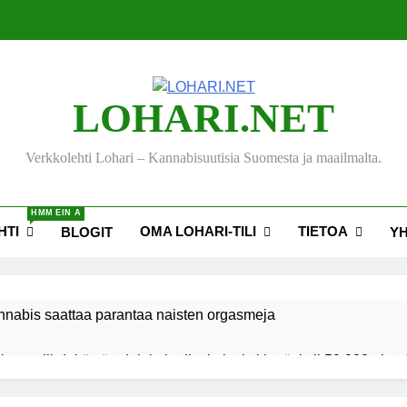
LOHARI.NET
Verkkolehti Lohari – Kannabisuutisia Suomesta ja maailmalta.
HMM EIN A
HTI
OMA LOHARI-TILI
TIETOA
BLOGIT
Y
nnabis saattaa parantaa naisten orgasmeja
ksen viihdekäytön dekriminalisoimiseksi keräsi yli 50 000 nime
akiehdotus sallisi kannabiksen kotikasvatuksen