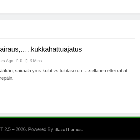
x -säätiö lääkekannabistutkimusten kannalla
mentiapotilaille – Uusi tutkimus Australiassa
stää kannabiksen viihdekäytön laillistamisesta
airaus,…..kukkahattuajatus
ars Ago
0
3 Mins
 lääkäri, sairaala yms kulut vs tulotaso on ….sellanen ettei rahat
nnepäin.
 2.5 – 2026. Powered By
.
BlazeThemes