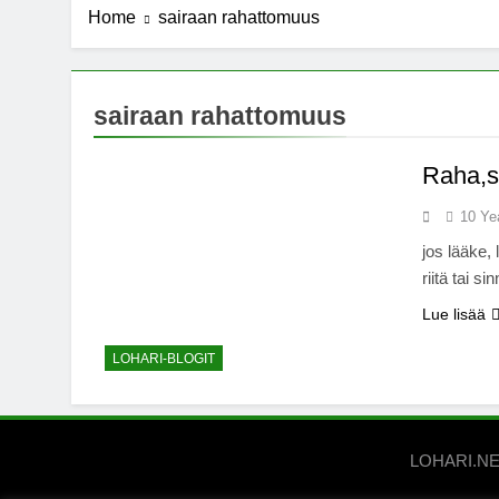
Home
sairaan rahattomuus
7 Years Ago
Michael J. Fo
7 Years Ago
Kannabista de
sairaan rahattomuus
7 Years Ago
Meksiko ääne
Raha,s
7 Years Ago
10 Ye
jos lääke,
riitä tai si
Lue lisää
LOHARI-BLOGIT
LOHARI.NET