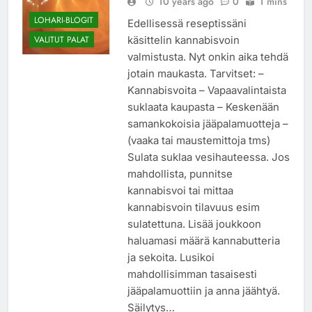
10 years ago
0
1 mins
LOHARI-BLOGIT
Edellisessä reseptissäni
käsittelin kannabisvoin
VALITUT PALAT
valmistusta. Nyt onkin aika tehdä
jotain maukasta. Tarvitset: –
Kannabisvoita – Vapaavalintaista
suklaata kaupasta – Keskenään
samankokoisia jääpalamuotteja –
(vaaka tai maustemittoja tms)
Sulata suklaa vesihauteessa. Jos
mahdollista, punnitse
kannabisvoi tai mittaa
kannabisvoin tilavuus esim
sulatettuna. Lisää joukkoon
haluamasi määrä kannabutteria
ja sekoita. Lusikoi
mahdollisimman tasaisesti
jääpalamuottiin ja anna jäähtyä.
Säilytys…