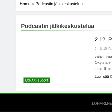
Home
Podcastin jälkikeskustelua
7 Years Ago
Michael J. Fo
7 Years Ago
Kannabista de
Podcastin jälkikeskustelua
7 Years Ago
Meksiko ääne
2.12. P
7 Years Ago
10 Ye
vahvimmat 
Oxyistä 
inhimillin
Lue lisää
LOHARI-BLOGIT
LOHARI.NET