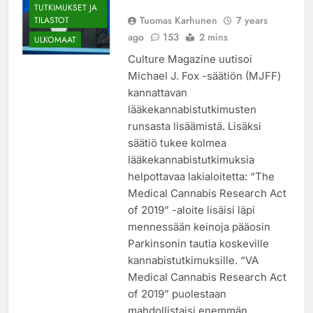
TUTKIMUKSET JA
Tuomas Karhunen
7 years
TILASTOT
ago
153
2 mins
ULKOMAAT
Culture Magazine uutisoi
Michael J. Fox -säätiön (MJFF)
kannattavan
lääkekannabistutkimusten
runsasta lisäämistä. Lisäksi
säätiö tukee kolmea
lääkekannabistutkimuksia
helpottavaa lakialoitetta: “The
Medical Cannabis Research Act
of 2019” -aloite lisäisi läpi
mennessään keinoja pääosin
Parkinsonin tautia koskeville
kannabistutkimuksille. “VA
Medical Cannabis Research Act
of 2019” puolestaan
mahdollistaisi enemmän