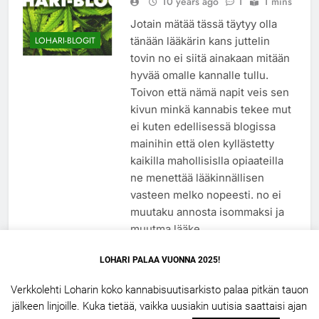
10 years ago
1
1 mins
Jotain mätää tässä täytyy olla
tänään lääkärin kans juttelin
LOHARI-BLOGIT
tovin no ei siitä ainakaan mitään
hyvää omalle kannalle tullu.
Toivon että nämä napit veis sen
kivun minkä kannabis tekee mut
ei kuten edellisessä blogissa
mainihin että olen kyllästetty
kaikilla mahollisislla opiaateilla
ne menettää lääkinnällisen
vasteen melko nopeesti. no ei
muutaku annosta isommaksi ja
muutma lääke…
Lue lisää
LOHARI PALAA VUONNA 2025!
Verkkolehti Loharin koko kannabisuutisarkisto palaa pitkän tauon
jälkeen linjoille. Kuka tietää, vaikka uusiakin uutisia saattaisi ajan