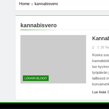
Home
kannabisvero
7 Years Ago
Michael J. Fo
7 Years Ago
Kannabista de
kannabisvero
7 Years Ago
Meksiko ääne
Kannab
7 Years Ago
10 Ye
Koska suom
kannabisbi
luo hyvinv
työpäivän j
laillisest
LOHARI-BLOGIT
korvamerki
Lue lisää