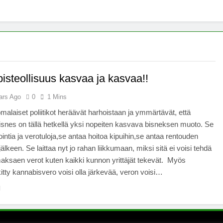
x -säätiö lääkekannabistutkimusten kannalla
mentiapotilaille – Uusi tutkimus Australiassa
stää kannabiksen viihdekäytön laillistamisesta
isteollisuus kasvaa ja kasvaa!!
ars Ago
0
1 Mins
alaiset poliitikot heräävät harhoistaan ja ymmärtävät, että
snes on tällä hetkellä yksi nopeiten kasvava bisneksen muoto. Se
ointia ja verotuloja,se antaa hoitoa kipuihin,se antaa rentouden
älkeen. Se laittaa nyt jo rahan liikkumaan, miksi sitä ei voisi tehdä
i maksaen verot kuten kaikki kunnon yrittäjät tekevät. Myös
tty kannabisvero voisi olla järkevää, veron voisi…