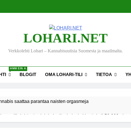
LOHARI.NET
Verkkolehti Lohari – Kannabisuutisia Suomesta ja maailmalta.
HMM EIN A
HTI
BLOGIT
OMA LOHARI-TILI
TIETOA
Y
nnabis saattaa parantaa naisten orgasmeja
ksen viihdekäytön dekriminalisoimiseksi keräsi yli 50 000 nime
akiehdotus sallisi kannabiksen kotikasvatuksen